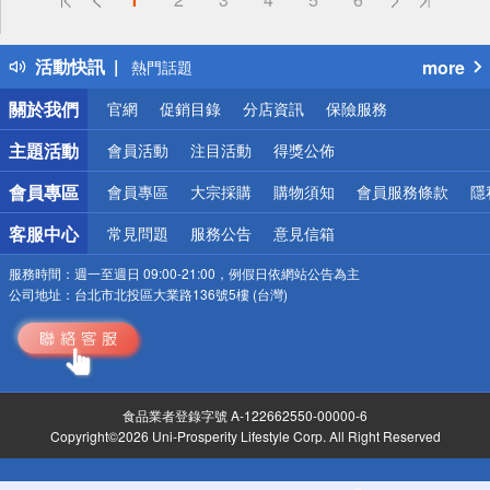
詐騙網頁！請小心！
得獎公告
活動快訊
more
熱門話題
銀行優惠
關於我們
官網
促銷目錄
分店資訊
保險服務
偏遠地區配送
詐騙網頁！請小心！
主題活動
會員活動
注目活動
得獎公佈
會員專區
會員專區
大宗採購
購物須知
會員服務條款
隱
客服中心
常見問題
服務公告
意見信箱
服務時間：
週一至週日 09:00-21:00，例假日依網站公告為主
公司地址：
台北市北投區大業路136號5樓 (台灣)
食品業者登錄字號 A-122662550-00000-6
Copyright©2026 Uni-Prosperity Lifestyle Corp. All Right Reserved