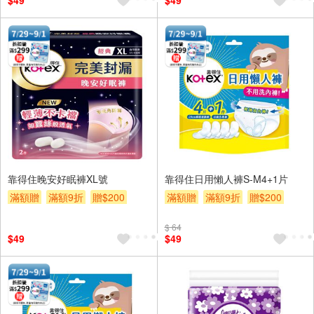
$49
$49
靠得住晚安好眠褲XL號
靠得住日用懶人褲S-M4+1片
滿額贈
滿額9折
贈$200
滿額贈
滿額9折
贈$200
$ 64
$49
$49