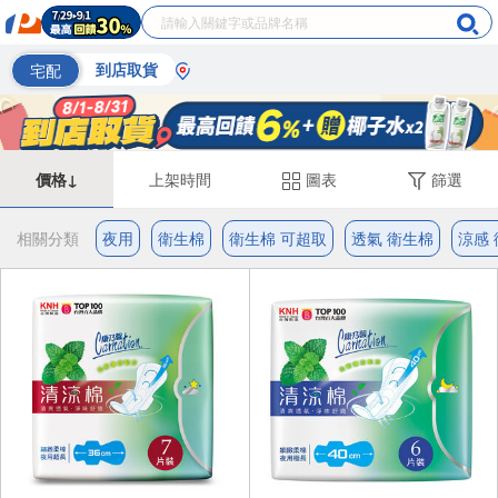
宅配
到店取貨
價格↓
上架時間
圖表
篩選
相關分類
夜用
衛生棉
衛生棉 可超取
透氣 衛生棉
涼感