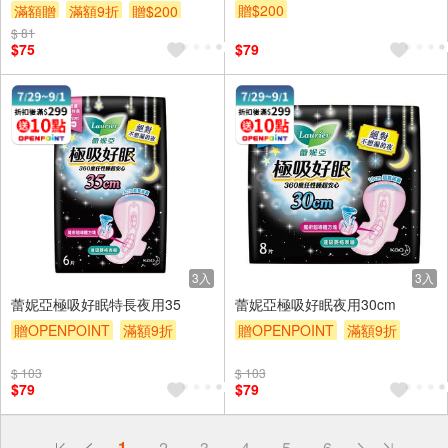
贈$200
滿額贈
滿額9折
贈$200
$ 81
$75
$79
3入
3入
蕾妮亞極吸好眠特長夜用35
蕾妮亞極吸好眠夜用30cm
贈OPENPOINT
滿額9折
贈OPENPOINT
滿額9折
贈$200
贈$200
$ 103
$ 103
$79
$79
偏遠地區配送
1
2
3
4
5
6