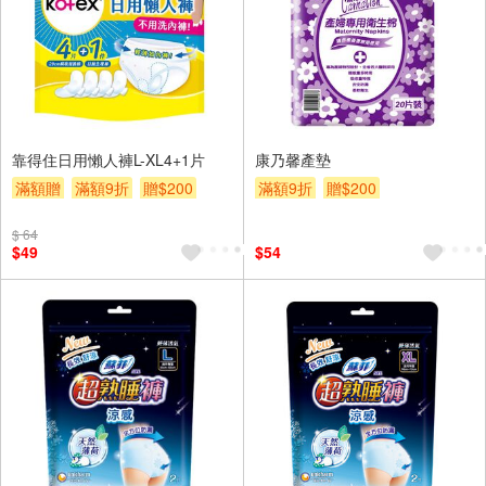
靠得住日用懶人褲L-XL4+1片
康乃馨產墊
滿額贈
滿額9折
贈$200
滿額9折
贈$200
$ 64
$49
$54