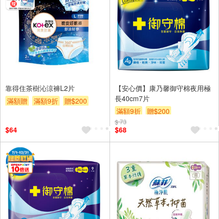
靠得住茶樹沁涼褲L2片
【安心價】康乃馨御守棉夜用極
長40cm7片
滿額贈
滿額9折
贈$200
滿額9折
贈$200
$ 73
$64
$68