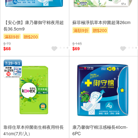
【安心價】康乃馨御守棉夜用超
蘇菲極淨肌草本抑菌超薄26cm
長36.5cm9
滿額9折
贈$200
滿額9折
贈$200
$ 73
$ 145
$68
$69
靠得住草本抑菌衛生棉夜用特長
康乃馨御守棉涼感極長40cm-
41cm(7片/入）
6PC