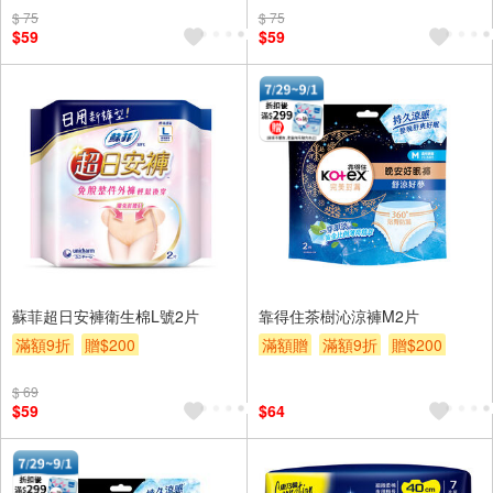
$ 75
$ 75
$59
$59
蘇菲超日安褲衛生棉L號2片
靠得住茶樹沁涼褲M2片
滿額9折
贈$200
滿額贈
滿額9折
贈$200
$ 69
$59
$64