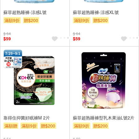
蘇菲超熟睡褲-涼感L號
蘇菲超熟睡褲-涼感XL號
滿額9折
贈$200
滿額9折
贈$200
$ 64
$ 64
$59
$59
靠得住抑菌好眠褲M 2片
蘇菲超熟睡褲型乳木果油L號2片
滿額贈
滿額9折
贈$200
滿額9折
贈$200
$ 64
$ 89