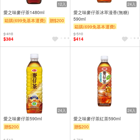
12入
24入
愛之味麥仔茶1480ml
愛之味麥仔茶冰萃漫香(無糖)
590ml
箱購(699免基本運費)
贈$200
箱購(699免基本運費)
贈OPENPOINT
贈$200
$ 418
$ 510
$384
$414
24入
24入
愛之味麥仔茶590ml
愛之味麥仔茶紅茶590ml
贈$200
贈$200
$ 512
$ 768