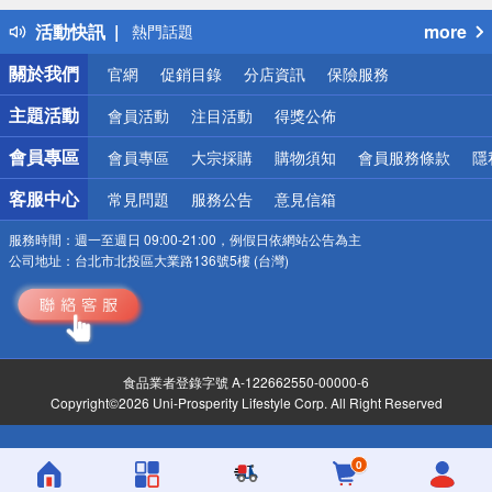
得獎公告
活動快訊
more
熱門話題
銀行優惠
關於我們
官網
促銷目錄
分店資訊
保險服務
偏遠地區配送
詐騙網頁！請小心！
主題活動
會員活動
注目活動
得獎公佈
會員專區
會員專區
大宗採購
購物須知
會員服務條款
隱
客服中心
常見問題
服務公告
意見信箱
服務時間：
週一至週日 09:00-21:00，例假日依網站公告為主
公司地址：
台北市北投區大業路136號5樓 (台灣)
食品業者登錄字號 A-122662550-00000-6
Copyright©2026 Uni-Prosperity Lifestyle Corp. All Right Reserved
0