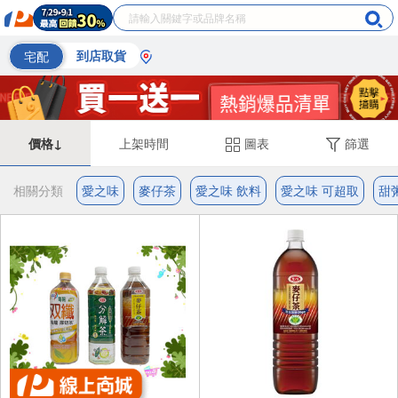
宅配
到店取貨
價格↓
上架時間
圖表
篩選
相關分類
愛之味
麥仔茶
愛之味 飲料
愛之味 可超取
甜