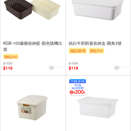
KGB-100藤藝收納籃-顏色隨機出
純白牛奶附蓋收納盒-圓角3號
貨
滿額贈券
贈$200
贈$200
$ 129
$ 129
$116
$119