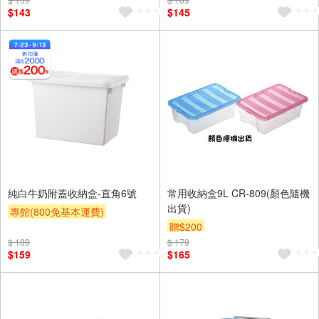
$143
$145
純白牛奶附蓋收納盒-直角6號
常用收納盒9L CR-809(顏色隨機
出貨)
專館(800免基本運費)
贈$200
滿額贈券
贈$200
$ 189
$ 179
$159
$165