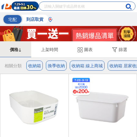
宅配
到店取貨
價格↓
上架時間
圖表
篩選
相關分類
收納箱
換季收納
收納箱 線上商城
收納箱 居家收