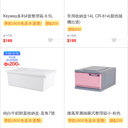
Keyway多利4號整理箱-9.5L
常用收納盒14L CR-814(顏色隨
機出貨)
專館(800免基本運費)
贈$200
贈$200
$ 179
$ 199
$169
$195
純白牛奶附蓋收納盒-直角7號
微風單層抽屜式整理箱小-粉色
專館(800免基本運費)
專館(800免基本運費)
贈$200
滿額贈券
贈$200