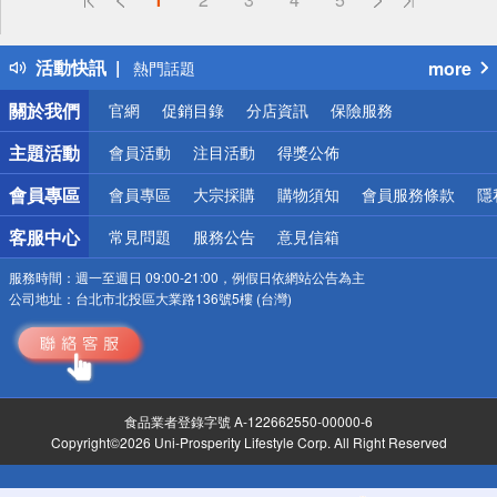
詐騙網頁！請小心！
得獎公告
活動快訊
more
熱門話題
銀行優惠
關於我們
官網
促銷目錄
分店資訊
保險服務
偏遠地區配送
詐騙網頁！請小心！
主題活動
會員活動
注目活動
得獎公佈
會員專區
會員專區
大宗採購
購物須知
會員服務條款
隱
客服中心
常見問題
服務公告
意見信箱
服務時間：
週一至週日 09:00-21:00，例假日依網站公告為主
公司地址：
台北市北投區大業路136號5樓 (台灣)
食品業者登錄字號 A-122662550-00000-6
Copyright©2026 Uni-Prosperity Lifestyle Corp. All Right Reserved