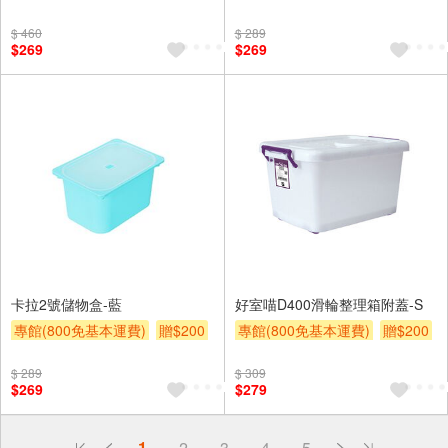
$ 460
$ 289
$269
$269
卡拉2號儲物盒-藍
好室喵D400滑輪整理箱附蓋-S
專館(800免基本運費)
贈$200
專館(800免基本運費)
贈$200
$ 289
$ 309
$269
$279
偏遠地區配送
1
2
3
4
5