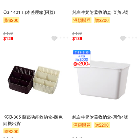
Q3-1401 山本整理箱(附蓋)
純白牛奶附蓋收納盒-直角5號
贈$200
滿額贈券
贈$200
$ 139
$ 169
$129
$139
KGB-305 藤藝功能收納盒-顏色
純白牛奶附蓋收納盒-圓角4號
隨機出貨
滿額贈券
贈$200
贈$200
$ 159
$ 169