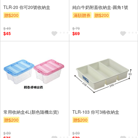
TLR-20 你可20號收納盒
純白牛奶附蓋收納盒-圓角1號
贈$200
滿額贈券
贈$200
$ 49
$ 79
$45
$69
常用收納盒4L(顏色隨機出貨)
TLR-103 你可3格收納盒
贈$200
贈$200
$ 89
$ 89