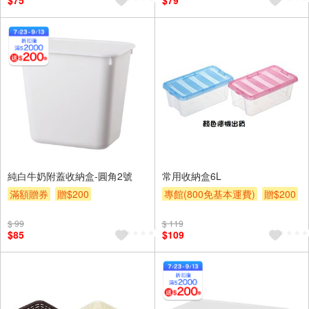
$75
$79
純白牛奶附蓋收納盒-圓角2號
常用收納盒6L
滿額贈券
贈$200
專館(800免基本運費)
贈$200
$ 99
$ 119
$85
$109