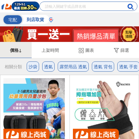
宅配
到店取貨
價格↓
上架時間
圖表
篩選
相關分類
沙袋
透氣
露營用品 透氣
透氣 背包
透氣 手套