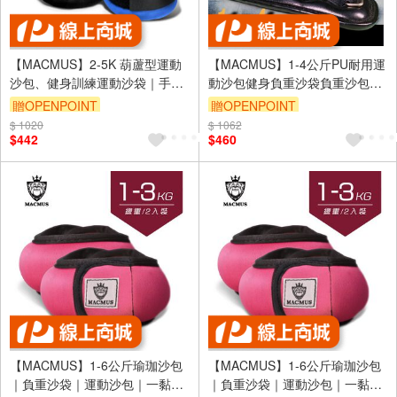
【MACMUS】2-5K 葫蘆型運動
【MACMUS】1-4公斤PU耐用運
沙包、健身訓練運動沙袋｜手
動沙包健身負重沙袋負重沙包可
腕、腳踝皆適用(裸包出貨)
綁手腕腳踝復健沙包｜運動沙袋
贈OPENPOINT
贈OPENPOINT
1 2 3 4公斤可選(裸包出貨)
$ 1020
$ 1062
$442
$460
【MACMUS】1-6公斤瑜珈沙包
【MACMUS】1-6公斤瑜珈沙包
｜負重沙袋｜運動沙包｜一黏一
｜負重沙袋｜運動沙包｜一黏一