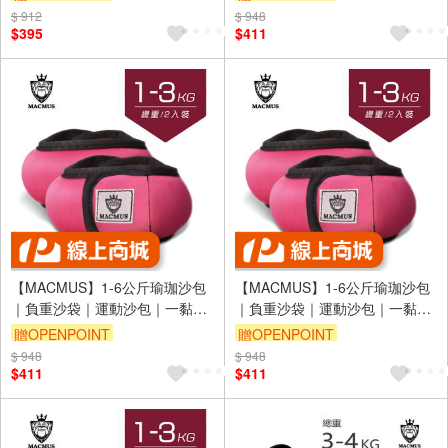
1 2 3 4公斤可選(裸包出貨)
伽、復健可綁手、腳、腿(裸包出
$ 912
$ 948
貨)
$395
$411
【MACMUS】1-6公斤瑜珈沙包
【MACMUS】1-6公斤瑜珈沙包
｜負重沙袋｜運動沙包｜一黏一
｜負重沙袋｜運動沙包｜一黏一
拉穿脫方便｜適合健身訓練、瑜
拉穿脫方便｜適合健身訓練、瑜
贈OPENPOINT
贈OPENPOINT
伽、復健可綁手、腳、腿(裸包出
伽、復健可綁手、腳、腿(裸包出
$ 948
$ 948
貨)
貨)
$411
$411