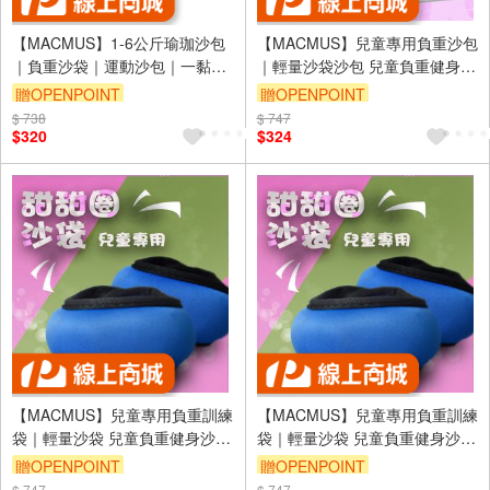
【MACMUS】1-6公斤瑜珈沙包
【MACMUS】兒童專用負重沙包
｜負重沙袋｜運動沙包｜一黏一
｜輕量沙袋沙包 兒童負重健身沙
拉穿脫方便｜適合健身訓練、瑜
包 職能重量訓練袋 小型負重沙
贈OPENPOINT
贈OPENPOINT
伽、復健可綁手、腳、腿(裸包出
袋 兒童專用力量訓練沙包(裸包
$ 738
$ 747
貨)
出貨)
$320
$324
【MACMUS】兒童專用負重訓練
【MACMUS】兒童專用負重訓練
袋｜輕量沙袋 兒童負重健身沙包
袋｜輕量沙袋 兒童負重健身沙包
｜兒童重量訓練袋｜小型負重沙
｜兒童重量訓練袋｜小型負重沙
贈OPENPOINT
贈OPENPOINT
袋｜兒童專用力量訓練袋(裸包出
袋｜兒童專用力量訓練袋(裸包出
$ 747
$ 747