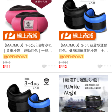
【MACMUS】1-6公斤瑜珈沙包
【MACMUS】2-5K 葫蘆型運動
｜負重沙袋｜運動沙包｜一黏一
沙包、健身訓練運動沙袋｜手
拉穿脫方便｜適合健身訓練、瑜
腕、腳踝皆適用(裸包出貨)
贈OPENPOINT
贈OPENPOINT
伽、復健可綁手、腳、腿(裸包出
$ 948
$ 1020
貨)
$411
$442