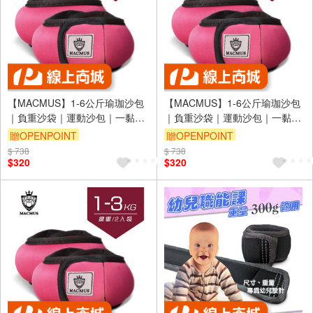
【MACMUS】1-6公斤瑜珈沙包
【MACMUS】1-6公斤瑜珈沙包
｜負重沙袋｜運動沙包｜一黏一
｜負重沙袋｜運動沙包｜一黏一
拉穿脫方便｜適合健身訓練、瑜
拉穿脫方便｜適合健身訓練、瑜
贈OPENPOINT
贈OPENPOINT
伽、復健可綁手、腳、腿(裸包出
伽、復健可綁手、腳、腿(裸包出
$ 738
$ 738
貨)
貨)
$320
$320