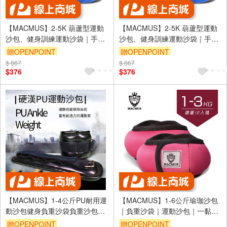
【MACMUS】2-5K 葫蘆型運動
【MACMUS】2-5K 葫蘆型運動
沙包、健身訓練運動沙袋｜手
沙包、健身訓練運動沙袋｜手
腕、腳踝皆適用(裸包出貨)
腕、腳踝皆適用(裸包出貨)
贈OPENPOINT
贈OPENPOINT
$ 867
$ 867
$376
$376
【MACMUS】1-4公斤PU耐用運
【MACMUS】1-6公斤瑜珈沙包
動沙包健身負重沙袋負重沙包可
｜負重沙袋｜運動沙包｜一黏一
綁手腕腳踝復健沙包｜運動沙袋
拉穿脫方便｜適合健身訓練、瑜
贈OPENPOINT
贈OPENPOINT