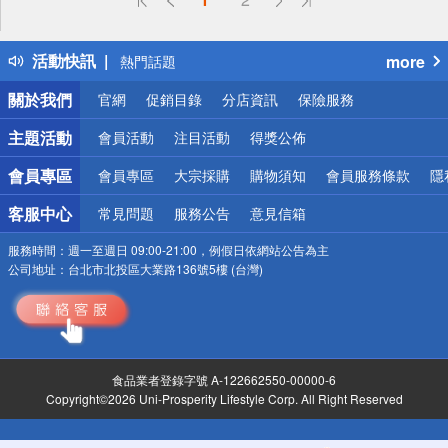
詐騙網頁！請小心！
得獎公告
活動快訊
more
熱門話題
銀行優惠
關於我們
官網
促銷目錄
分店資訊
保險服務
偏遠地區配送
詐騙網頁！請小心！
主題活動
會員活動
注目活動
得獎公佈
會員專區
會員專區
大宗採購
購物須知
會員服務條款
隱
客服中心
常見問題
服務公告
意見信箱
服務時間：
週一至週日 09:00-21:00，例假日依網站公告為主
公司地址：
台北市北投區大業路136號5樓 (台灣)
食品業者登錄字號 A-122662550-00000-6
Copyright©2026 Uni-Prosperity Lifestyle Corp. All Right Reserved