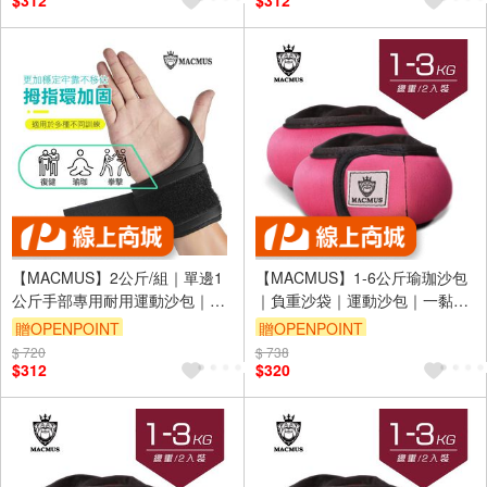
$312
$312
【MACMUS】2公斤/組｜單邊1
【MACMUS】1-6公斤瑜珈沙包
公斤手部專用耐用運動沙包｜健
｜負重沙袋｜運動沙包｜一黏一
身沙袋負重沙包｜綁手沙袋腳踝
拉穿脫方便｜適合健身訓練、瑜
贈OPENPOINT
贈OPENPOINT
沙袋復健沙包｜運動沙袋負重沙
伽、復健可綁手、腳、腿(裸包出
$ 720
$ 738
袋(裸包出貨)
貨)
$312
$320