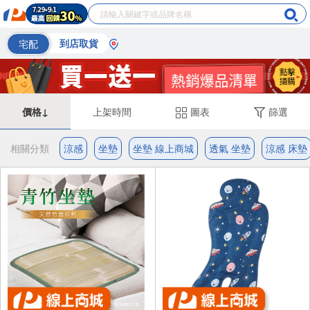
宅配
到店取貨
價格↓
上架時間
圖表
篩選
相關分類
涼感
坐墊
坐墊 線上商城
透氣 坐墊
涼感 床墊