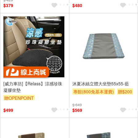
$379
$480
[威力車坊]【Relass】涼感珍珠
沐夏冰絲立體大坐墊55x55-藍
凝膠坐墊
專館(800免基本運費)
贈$200
贈OPENPOINT
$ 649
$499
$569