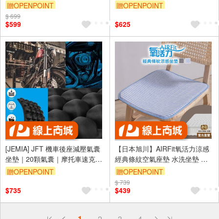
贈OPENPOINT
贈OPENPOINT
$ 699
$599
$625
[JEMIA] JFT 機車後座減壓氣囊
【日本旭川】AIRFit氧活力涼感
坐墊｜20顆氣囊｜摩托車速克達/
經典條紋空氣座墊 水洗坐墊 涼
大羊後座專用
墊 涼坐墊 日本技術 3D立體透氣
贈OPENPOINT
贈OPENPOINT
$ 739
訂單滿999享9折
$735
$439
偏遠地區配送
1
2
3
4