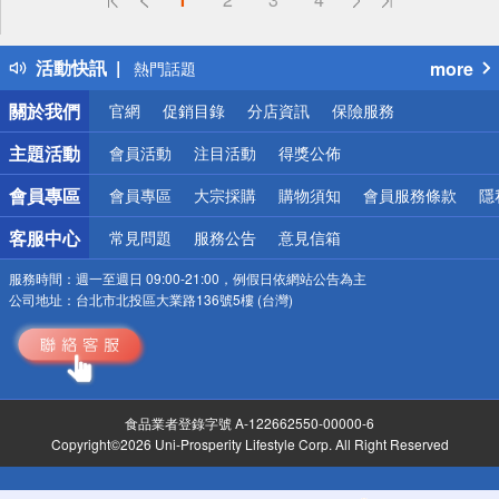
詐騙網頁！請小心！
得獎公告
活動快訊
more
熱門話題
銀行優惠
關於我們
官網
促銷目錄
分店資訊
保險服務
偏遠地區配送
詐騙網頁！請小心！
主題活動
會員活動
注目活動
得獎公佈
會員專區
會員專區
大宗採購
購物須知
會員服務條款
隱
客服中心
常見問題
服務公告
意見信箱
服務時間：
週一至週日 09:00-21:00，例假日依網站公告為主
公司地址：
台北市北投區大業路136號5樓 (台灣)
食品業者登錄字號 A-122662550-00000-6
Copyright©2026 Uni-Prosperity Lifestyle Corp. All Right Reserved