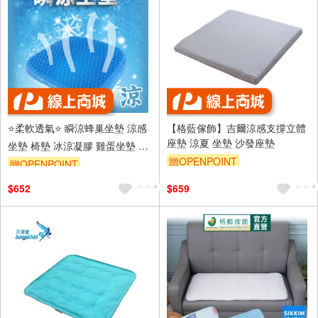
⭐️柔軟透氣⭐️ 瞬涼蜂巢坐墊 涼感
【格藍傢飾】吉爾涼感支撐立體
座墊 涼夏 坐墊 沙發座墊
坐墊 椅墊 冰涼凝膠 雞蛋坐墊 釋
壓柵格 高回彈 久坐神器
贈OPENPOINT
贈OPENPOINT
訂單滿999享9折
$652
$659