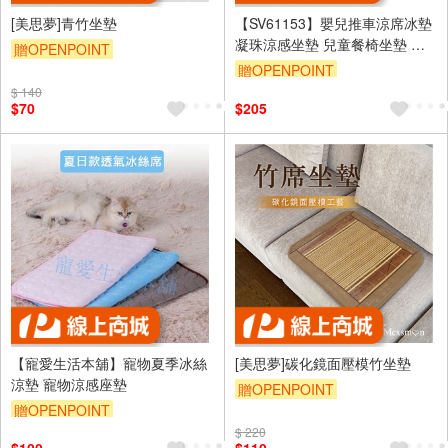
[美思夢]青竹坐墊
【SV61153】嬰兒推車涼席冰墊
凝珠涼感坐墊 兒童餐椅坐墊 冰
贈OPENPOINT
珠涼席 顆粒凝膠坐墊 夏季必備
贈OPENPOINT
$ 140
$70
$205
【寵愛生活本舖】寵物夏季冰絲
[美思夢]碳化鏡面壓模竹坐墊
涼墊 寵物涼感座墊
贈OPENPOINT
贈OPENPOINT
$ 220