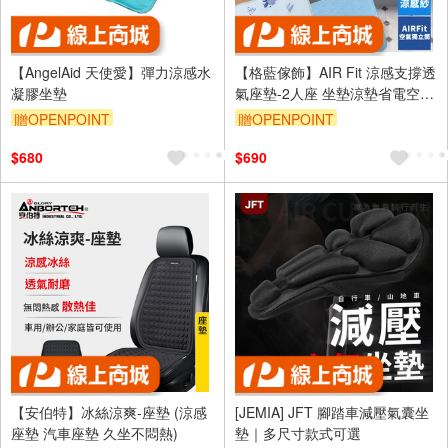
【AngelAid 天使愛】彈力涼感水
【格藍傢飾】AIR Fit 涼感支撐透
凝膠坐墊
氣座墊-2人座 坐墊涼墊省電空氣
坐墊可水洗
贈OPENPOINT
贈OPENPOINT
訂單滿999享9折
$680
$690
【安伯特】冰絲涼爽-座墊 (涼感
[JEMIA] JFT 腳踏車減壓氣囊坐
座墊 汽車座墊 久坐不悶熱)
墊｜多尺寸款式可選