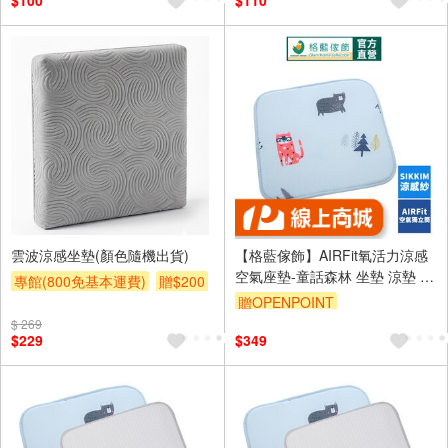
$100
$110
雲波涼感坐墊(顏色隨機出貨)
【格藍傢飾】AIRFit氧活力涼感
空氣座墊-童話森林 坐墊 涼墊 透
專館(800免基本運費)
贈$200
氣 省電 沙發 辦公室 坐墊 可水洗
贈OPENPOINT
$ 269
訂單滿999享9折
$229
$349