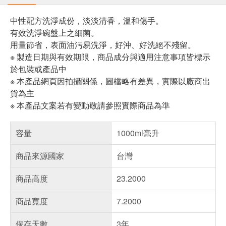
中性配方洗淨成份，淡淡清香，溫和傷手。
有效洗淨碗盤上之細菌。
用量節省，表面油污易洗淨，好沖、好洗絕不殘留。
※ 製造日期與有效期限，商品成分與適用注意事項皆標示
於包裝或產品中
※ 本產品網頁因拍攝關係，圖檔略有差異，實際以廠商出
貨為主
※ 本產品文案若有變動敬請參照實際商品為準
容量
1000ml毫升
商品來源國家
台灣
商品高度
23.2000
商品寬度
7.2000
保存天數
3年