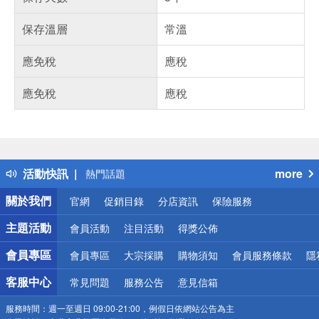
保存溫層
常溫
應免稅
應稅
應免稅
應稅
偏遠地區配送
詐騙網頁！請小心！
得獎公告
活動快訊
more
熱門話題
銀行優惠
關於我們
官網
促銷目錄
分店資訊
保險服務
偏遠地區配送
詐騙網頁！請小心！
主題活動
會員活動
注目活動
得獎公佈
會員專區
會員專區
大宗採購
購物須知
會員服務條款
隱
客服中心
常見問題
服務公告
意見信箱
服務時間：
週一至週日 09:00-21:00，例假日依網站公告為主