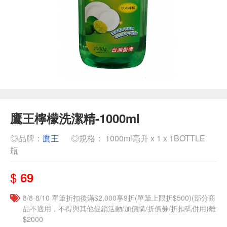
鷹王檸檬洗潔精-1000ml
◎品牌：
鷹王
◎規格： 1000ml毫升 x 1 x 1BOTTLE
瓶
$
69
8/8-8/10 單筆折扣後滿$2,000享9折(單筆上限折$500)(部分商
品不適用，不得與其他促銷活動/加價購/折價券/折扣碼併用)離
$2000