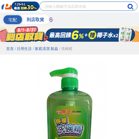
宅配
到店取貨
首頁
/ 日用生活
/ 家庭清潔 殺蟲
/ 洗碗精