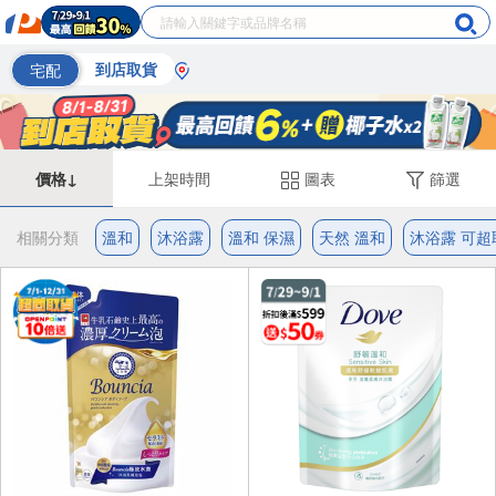
宅配
到店取貨
價格↓
上架時間
圖表
篩選
相關分類
溫和
沐浴露
溫和 保濕
天然 溫和
沐浴露 可超