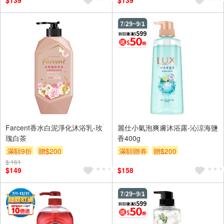
$139
$139
Farcent香水白泥淨化沐浴乳-玫
麗仕小氣泡爽膚沐浴露-沁涼海鹽
瑰白茶
香400g
滿額9折
贈$200
滿額贈券
贈$200
$ 161
$149
$158