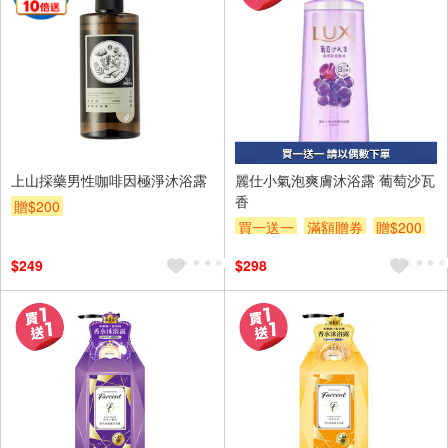
上山採藥男性咖啡因極淨沐浴露
麗仕小氣泡爽膚沐浴露 葡萄沙瓦
香
贈$200
買一送一
滿額贈券
贈$200
$249
$298