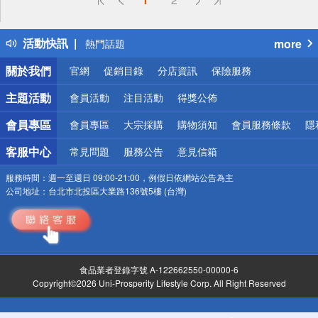
詐騙網頁！請小心！
得獎公告
活動快訊
more
熱門話題
銀行優惠
關於我們
官網
促銷目錄
分店資訊
保險服務
偏遠地區配送
詐騙網頁！請小心！
主題活動
會員活動
注目活動
得獎公佈
會員專區
會員專區
大宗採購
購物須知
會員服務條款
隱
客服中心
常見問題
服務公告
意見信箱
服務時間：
週一至週日 09:00-21:00，例假日依網站公告為主
公司地址：
台北市北投區大業路136號5樓 (台灣)
食品業者登錄字號 A-122662550-00000-6
Copyright©2026 Uni-Prosperity Lifestyle Corp. All Right Reserved