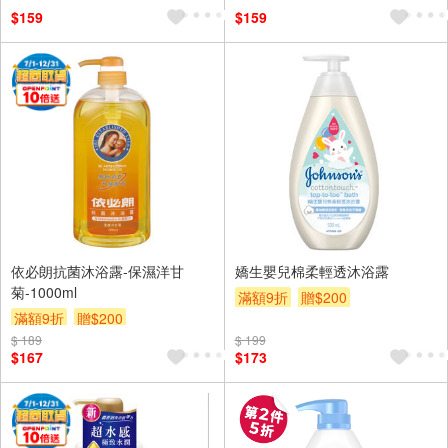
$159
$159
依必朗抗菌沐浴露-保濕洋甘
嬌生嬰兒棉柔輕透沐浴露
菊-1000ml
滿額9折
贈$200
滿額9折
贈$200
$ 189
$ 199
$167
$173