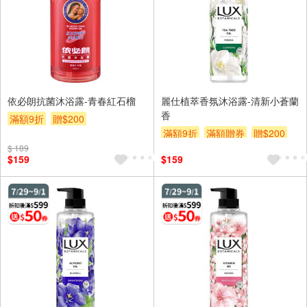
依必朗抗菌沐浴露-青春紅石榴
麗仕植萃香氛沐浴露-清新小蒼蘭
香
滿額9折
贈$200
滿額9折
滿額贈券
贈$200
$ 189
$159
$159