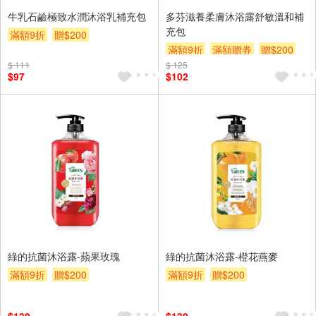
牛乳石鹼極致水潤沐浴乳補充包
多芬滋養柔膚沐浴露舒敏溫和補
充包
滿額9折
贈$200
滿額9折
滿額贈券
贈$200
$ 111
$ 125
$97
$102
綠的抗菌沐浴露-蘋果玫瑰
綠的抗菌沐浴露-橙花燕麥
滿額9折
贈$200
滿額9折
贈$200