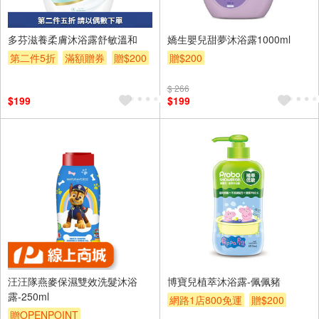
多芬滋養柔膚沐浴露舒敏溫和
嬌生嬰兒甜夢沐浴露1000ml
第二件5折
滿額贈券
贈$200
贈$200
$ 266
$199
$199
汪汪隊燕麥保濕雙效洗髮沐浴
博寶兒植萃沐浴露-佩佩豬
露-250ml
網路1店800免運
贈$200
贈OPENPOINT