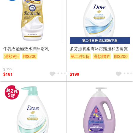
牛乳石鹼極致水潤沐浴乳
多芬滋養柔膚沐浴露溫和去角質
滿額9折
贈$200
第二件5折
滿額贈券
贈$200
$ 199
$181
$199