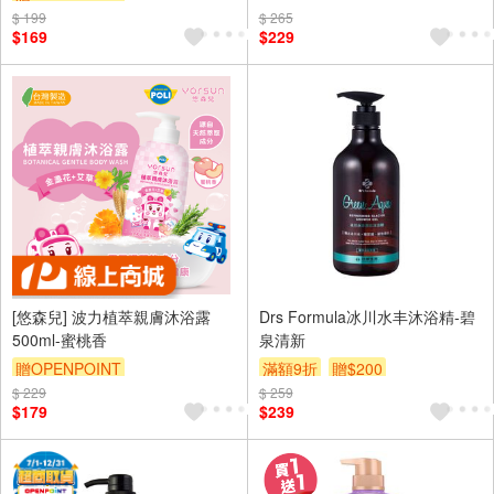
$ 199
$ 265
$169
$229
[悠森兒] 波力植萃親膚沐浴露
Drs Formula冰川水丰沐浴精-碧
500ml-蜜桃香
泉清新
贈OPENPOINT
滿額9折
贈$200
$ 229
$ 259
$179
$239