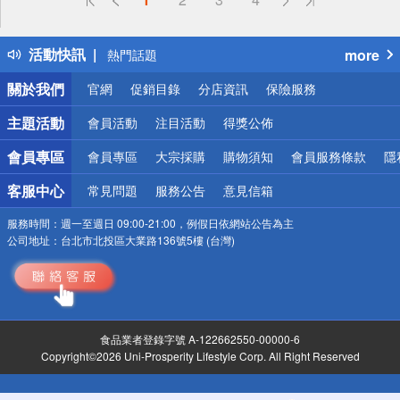
詐騙網頁！請小心！
得獎公告
活動快訊
more
熱門話題
銀行優惠
關於我們
官網
促銷目錄
分店資訊
保險服務
偏遠地區配送
詐騙網頁！請小心！
主題活動
會員活動
注目活動
得獎公佈
會員專區
會員專區
大宗採購
購物須知
會員服務條款
隱
客服中心
常見問題
服務公告
意見信箱
服務時間：
週一至週日 09:00-21:00，例假日依網站公告為主
公司地址：
台北市北投區大業路136號5樓 (台灣)
食品業者登錄字號 A-122662550-00000-6
Copyright©2026 Uni-Prosperity Lifestyle Corp. All Right Reserved