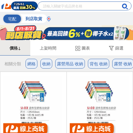
宅配
到店取貨
價格↓
上架時間
圖表
篩選
相關分類
網格
收納
露營用品 收納
背包 收納
露營 收納