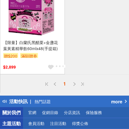
【限量】白蘭氏黑醋栗+金盞花
葉黃素精華飲60mlx48(手提箱)
贈$200
滿額贈券
$2,899
偏遠地區配送
1
詐騙網頁！請小心！
得獎公告
活動快訊
more
熱門話題
銀行優惠
關於我們
官網
促銷目錄
分店資訊
保險服務
偏遠地區配送
詐騙網頁！請小心！
主題活動
會員活動
注目活動
得獎公佈