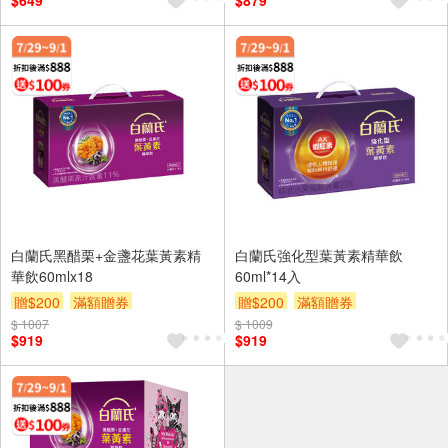
$649
$879
白蘭氏黑醋栗+金盞花葉黃素精
白蘭氏強化型葉黃素精華飲
華飲60mlx18
60ml*14入
贈$200
滿額贈券
贈$200
滿額贈券
$ 1007
$ 1009
$919
$919