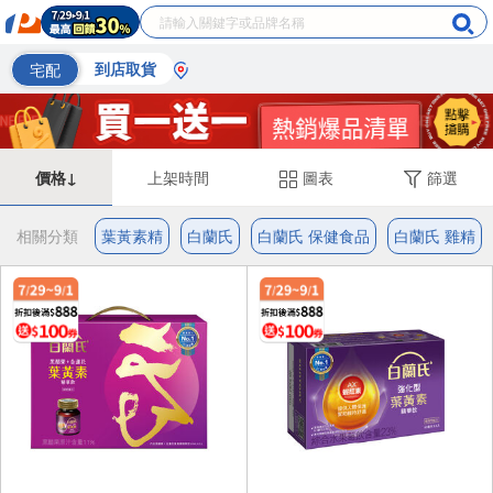
宅配
到店取貨
價格↓
上架時間
圖表
篩選
相關分類
葉黃素精
白蘭氏
白蘭氏 保健食品
白蘭氏 雞精