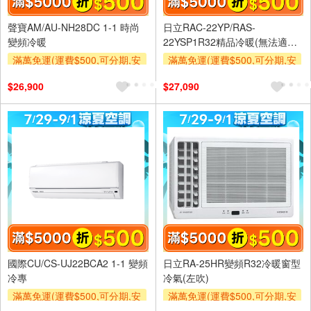
聲寶AM/AU-NH28DC 1-1 時尚
日立RAC-22YP/RAS-
變頻冷暖
22YSP1R32精品冷暖(無法適用
於系統中的指定日期，預計6月
滿萬免運(運費$500,可分期,安
滿萬免運(運費$500,可分期,安
開始依訂單順序出貨，下單前請
裝跨區費另計,單品未滿1萬元
裝跨區費另計,單品未滿1萬元
自行評估)
$26,900
$27,090
及使用6期以上分期0利率,需付
及使用6期以上分期0利率,需付
基本安裝運費)
基本安裝運費)
滿額折$500
滿額折$500
國際CU/CS-UJ22BCA2 1-1 變頻
日立RA-25HR變頻R32冷暖窗型
冷專
冷氣(左吹)
滿萬免運(運費$500,可分期,安
滿萬免運(運費$500,可分期,安
裝跨區費另計,單品未滿1萬元
裝跨區費另計,單品未滿1萬元