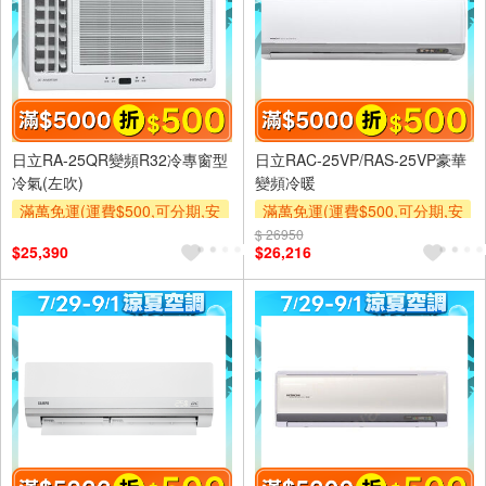
日立RA-25QR變頻R32冷專窗型
日立RAC-25VP/RAS-25VP豪華
冷氣(左吹)
變頻冷暖
滿萬免運(運費$500,可分期,安
滿萬免運(運費$500,可分期,安
裝跨區費另計,單品未滿1萬元
裝跨區費另計,單品未滿1萬元
$ 26950
$25,390
$26,216
及使用6期以上分期0利率,需付
及使用6期以上分期0利率,需付
基本安裝運費)
基本安裝運費)
滿額折$500
滿額折$500