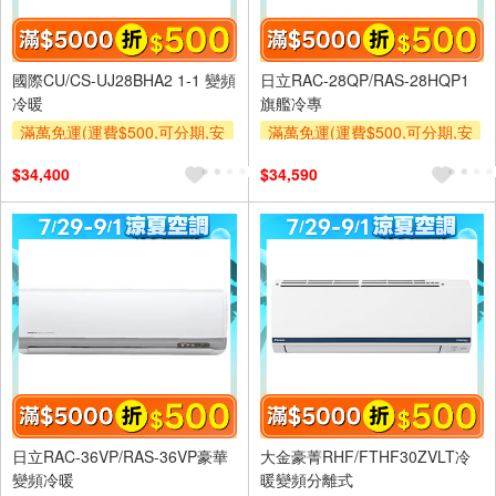
國際CU/CS-UJ28BHA2 1-1 變頻
日立RAC-28QP/RAS-28HQP1
冷暖
旗艦冷專
滿萬免運(運費$500,可分期,安
滿萬免運(運費$500,可分期,安
裝跨區費另計,單品未滿1萬元
裝跨區費另計,單品未滿1萬元
$34,400
$34,590
及使用6期以上分期0利率,需付
及使用6期以上分期0利率,需付
基本安裝運費)
基本安裝運費)
滿額折$500
滿額折$500
日立RAC-36VP/RAS-36VP豪華
大金豪菁RHF/FTHF30ZVLT冷
變頻冷暖
暖變頻分離式