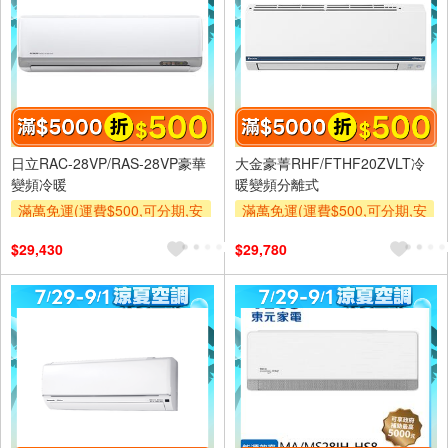
日立RAC-28VP/RAS-28VP豪華
大金豪菁RHF/FTHF20ZVLT冷
變頻冷暖
暖變頻分離式
滿萬免運(運費$500,可分期,安
滿萬免運(運費$500,可分期,安
裝跨區費另計,單品未滿1萬元
裝跨區費另計,單品未滿1萬元
$29,430
$29,780
及使用6期以上分期0利率,需付
及使用6期以上分期0利率,需付
基本安裝運費)
基本安裝運費)
滿額折$500
滿額折$500