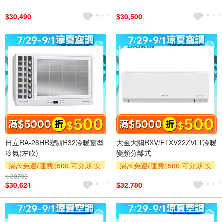
裝跨區費另計,單品未滿1萬元
裝跨區費另計,單品未滿1萬元
$30,490
$30,500
及使用6期以上分期0利率,需付
及使用6期以上分期0利率,需付
基本安裝運費)
基本安裝運費)
滿額折$500
滿額折$500
日立RA-28HR變頻R32冷暖窗型
大金大關RXV/FTXV22ZVLT冷暖
冷氣(左吹)
變頻分離式
滿萬免運(運費$500,可分期,安
滿萬免運(運費$500,可分期,安
裝跨區費另計,單品未滿1萬元
裝跨區費另計,單品未滿1萬元
$ 30790
$30,621
$32,780
及使用6期以上分期0利率,需付
及使用6期以上分期0利率,需付
基本安裝運費)
基本安裝運費)
滿額折$500
滿額折$500