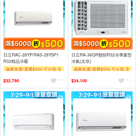
日立RAC-28YP/RAS-28YSP1
日立RA-36QR變頻R32冷專窗型
R32精品冷暖
冷氣(左吹)
滿萬免運(運費$500,可分期,安
滿萬免運(運費$500,可分期,安
裝跨區費另計,單品未滿1萬元
裝跨區費另計,單品未滿1萬元
$32,790
$34,100
及使用6期以上分期0利率,需付
及使用6期以上分期0利率,需付
基本安裝運費)
基本安裝運費)
滿額折$500
滿額折$500