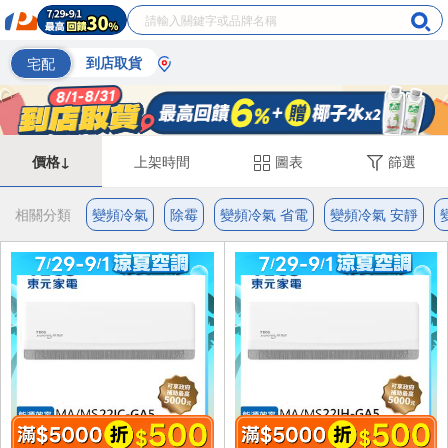
宅配
到店取貨
價格↓
上架時間
圖表
篩選
相關分類
變頻冷氣
除霉
變頻冷氣 省電
變頻冷氣 安靜