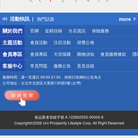
詐騙網頁！請小心！
得獎公告
活動快訊
more
熱門話題
銀行優惠
關於我們
官網
促銷目錄
分店資訊
保險服務
偏遠地區配送
詐騙網頁！請小心！
主題活動
會員活動
注目活動
得獎公佈
會員專區
會員專區
大宗採購
購物須知
會員服務條款
隱
客服中心
常見問題
服務公告
意見信箱
服務時間：
週一至週日 09:00-21:00，例假日依網站公告為主
公司地址：
台北市北投區大業路136號5樓 (台灣)
食品業者登錄字號 A-122662550-00000-6
Copyright©2026 Uni-Prosperity Lifestyle Corp. All Right Reserved