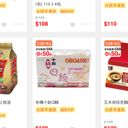
(包) 110 x 4包
9折
合購享優惠
合購享優惠
滿額9折
0
滿額贈券
贈
$ 124
滿額贈券
贈$200
$108
$110
香紅燒湯
有機十穀Q麵
五木南投意麵經
合購享優惠
滿額9折
合購享優惠
9折
滿額贈券
贈$200
滿額贈券
贈
0
$ 149
$120
$129