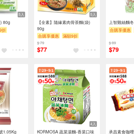
5入
5入
 80g
【全素】隨緣素肉骨茶麵(袋)
上智雞絲麵冬
90g
9折
合購享優惠
合購享優惠
滿額9折
0
滿額贈券
贈
滿額贈券
贈$200
$ 79
$ 89
$77
$79
4入
.05Kg
KORMOSA 蔬菜湯麵-香菜口味
承昌素食咖哩拉