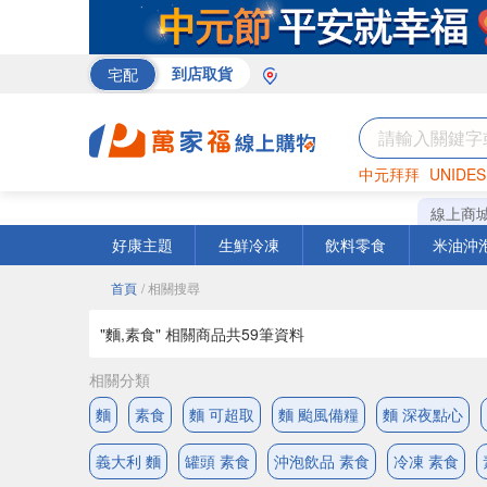
宅配
到店取貨
中元拜拜
UNIDES
巧克力
罐頭
咖啡
線上商
好康主題
生鮮冷凍
飲料零食
米油沖
首頁
/ 相關搜尋
"麵,素食" 相關商品共
59
筆資料
相關分類
麵
素食
麵 可超取
麵 颱風備糧
麵 深夜點心
義大利 麵
罐頭 素食
沖泡飲品 素食
冷凍 素食