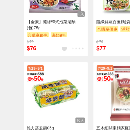
5入
【全素】隨緣韓式泡菜湯麵
隨緣鮮蔬百匯麵(袋)
(包)75g
合購享優惠
滿額
合購享優惠
滿額9折
滿額贈券
贈$20
$ 79
滿額贈券
贈$200
$ 79
$76
$77
10入
維力蒸煮麵65g
五木細關東麵家庭號1