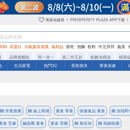
萬家福服務
PROSPERITY PLAZA APP下載
IGN
高蛋白
冷氣最高省萬
福利品
餅乾
泡麵
飲料
中元拜拜
義美
海苔
城
品牌旗艦館
買一送一
第二件五折
點數加碼送
檔期
泡
生活家電
熱門3C
美妝個清
嬰童保健
麵 宵夜推薦
麵 線上商城
素食 零食
保健食品 素食
麵 加熱即
素食 芝麻
鑰匙圈 素食
素食 雷雕
麵 無添加
麵 熱銷推薦