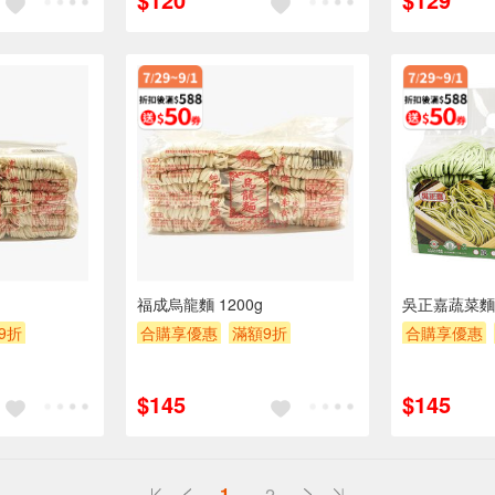
福成烏龍麵 1200g
吳正嘉蔬菜麵1
9折
合購享優惠
滿額9折
合購享優惠
0
滿額贈券
贈$200
滿額贈券
贈
$145
$145
1
2