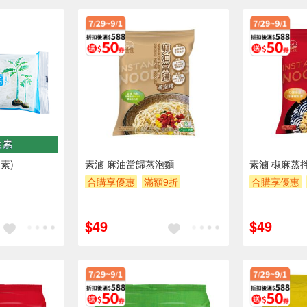
素)
素滷 麻油當歸蒸泡麵
素滷 椒麻蒸
合購享優惠
滿額9折
合購享優惠
滿額贈券
贈$200
滿額贈券
贈
$49
$49