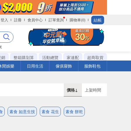
結帳
登入
註冊
會員中心
訂單查詢
購物車(0)
米
促銷
整箱購划算
活動總覽
家速配
超商取貨
休閒娛樂
日用生活
傢俱寢飾
服飾鞋包
價格↓
上架時間
食
素食 如意生技
素食 花生
素食 餅乾