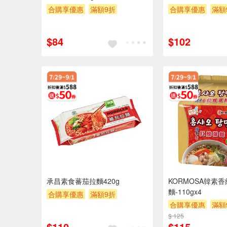
合購享優惠
滿額9折
合購享優惠
滿額
滿額贈券
贈$200
滿額贈券
贈$20
$84
$102
承昌素食蕃茄拉麵420g
KORMOSA韓素
麵-110gx4
合購享優惠
滿額9折
合購享優惠
滿額
滿額贈券
贈$200
$ 125
滿額贈券
贈$20
$110
$115