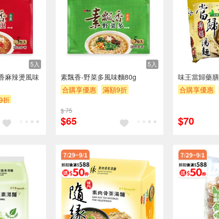
5入
5入
香麻辣燙風味
素飄香-野菜多風味麵80g
味王當歸藥膳湯
合購享優惠
滿額9折
合購享優惠
9折
滿額贈券
贈$200
滿額贈券
贈
0
$ 75
$65
$70