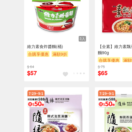
3入
維力素食炸醬麵(桶)
【全素】維力素飄
麵90g
合購享優惠
滿額9折
合購享優惠
滿額
滿額贈券
贈$200
$ 64
$ 75
滿額贈券
贈$20
$57
$65