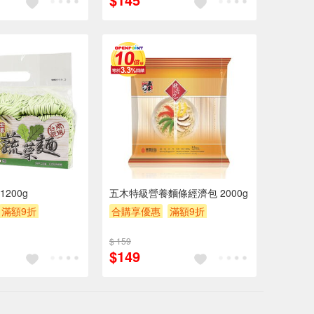
200g
五木特級營養麵條經濟包 2000g
滿額9折
合購享優惠
滿額9折
$200
滿額贈券
贈$200
$ 159
$149