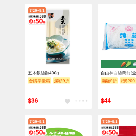
五木銀絲麵400g
自由神白絲蒟蒻(全
合購享優惠
滿額9折
滿額9折
贈$200
滿額贈券
贈$200
$36
$44