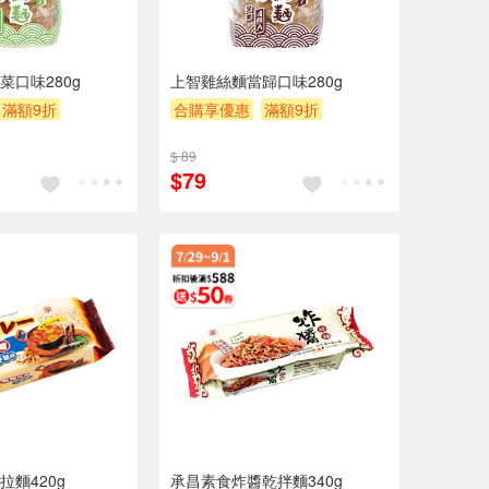
菜口味280g
上智雞絲麵當歸口味280g
滿額9折
合購享優惠
滿額9折
$200
滿額贈券
贈$200
$ 89
$79
麵420g
承昌素食炸醬乾拌麵340g