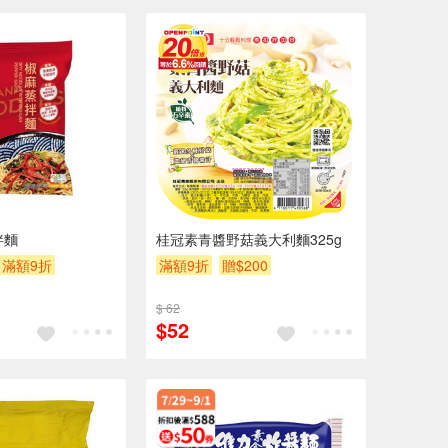
拌麵
桂冠素青醬野菇義大利麵325g
滿額9折
滿額9折
贈$200
$200
$ 62
$52