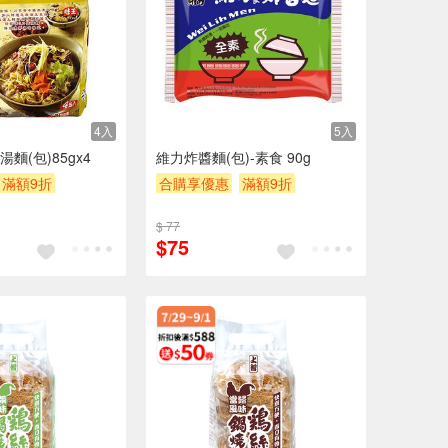
4入
5入
麵(包)85gx4
維力炸醬麵(包)-素食 90g
滿額9折
合購享優惠
滿額9折
$200
滿額贈券
贈$200
$ 77
$75