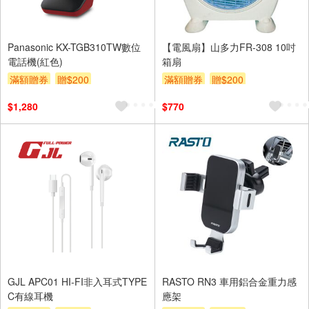
Panasonic KX-TGB310TW數位
【電風扇】山多力FR-308 10吋
電話機(紅色)
箱扇
滿額贈券
贈$200
滿額贈券
贈$200
$1,280
$770
GJL APC01 HI-FI非入耳式TYPE
RASTO RN3 車用鋁合金重力感
C有線耳機
應架