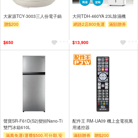
大家源TCY-3003三人份電子鍋
大同TDH-460YA 23L除濕機
贈$200
網路2店800免運
滿額贈券
$650
$13,900
聲寶SR-F61D(S2)變頻Nano-Ti
配件王 RM-UA09 機上盒電視萬
雙門冰箱610L
用遙控器
滿萬免運(運費$500,可分期,安
滿額贈券
贈$200