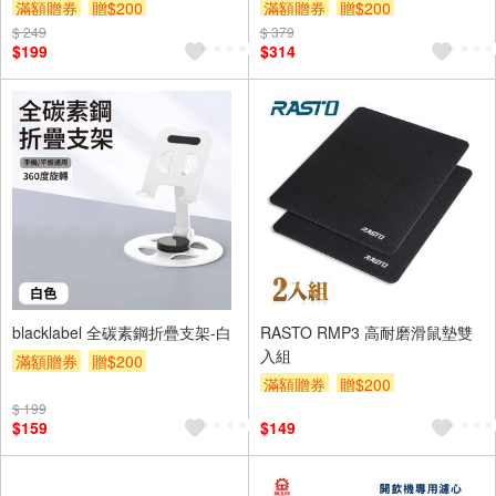
滿額贈券
贈$200
滿額贈券
贈$200
$ 249
$ 379
$199
$314
blacklabel 全碳素鋼折疊支架-白
RASTO RMP3 高耐磨滑鼠墊雙
入組
滿額贈券
贈$200
滿額贈券
贈$200
$ 199
$159
$149