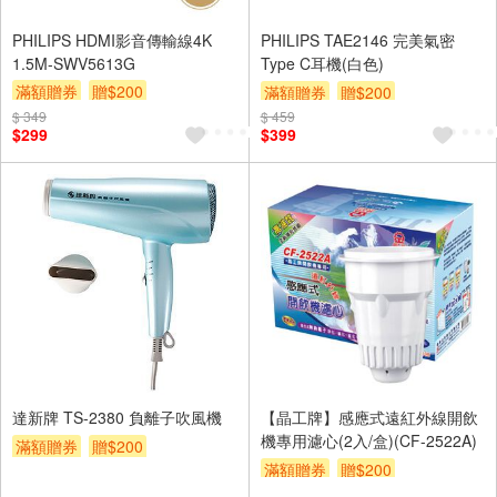
PHILIPS HDMI影音傳輸線4K
PHILIPS TAE2146 完美氣密
1.5M-SWV5613G
Type C耳機(白色)
滿額贈券
贈$200
滿額贈券
贈$200
$ 349
$ 459
$299
$399
達新牌 TS-2380 負離子吹風機
【晶工牌】感應式遠紅外線開飲
機專用濾心(2入/盒)(CF-2522A)
滿額贈券
贈$200
滿額贈券
贈$200