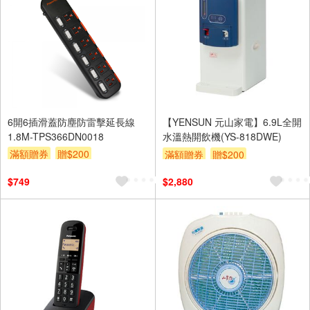
6開6插滑蓋防塵防雷擊延長線
【YENSUN 元山家電】6.9L全開
1.8M-TPS366DN0018
水溫熱開飲機(YS-818DWE)
滿額贈券
贈$200
滿額贈券
贈$200
$749
$2,880