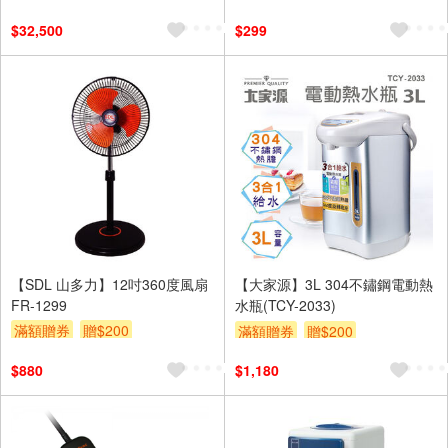
裝跨區費另計,單品未滿1萬元
$32,500
$299
及使用6期以上分期0利率,需付
基本安裝運費)
滿額贈券
【SDL 山多力】12吋360度風扇
【大家源】3L 304不鏽鋼電動熱
FR-1299
水瓶(TCY-2033)
滿額贈券
贈$200
滿額贈券
贈$200
$880
$1,180