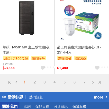
華碩 H-V501MV 桌上型電腦(夜
晶工牌感應式開飲機濾心 CF-
木黑)
2514-4入
網路1店800免運
滿額贈券
滿額贈券
贈$200
$ 25990
贈$200
$24,990
$1,380
偏遠地區配送
1
2
3
4
5
6
7
詐騙網頁！請小心！
得獎公告
活動快訊
more
熱門話題
銀行優惠
關於我們
官網
促銷目錄
分店資訊
保險服務
偏遠地區配送