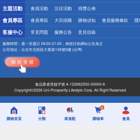
詐騙網頁！請小心！
主題活動
會員活動
注目活動
得獎公佈
會員專區
會員專區
大宗採購
購物須知
會員服務條款
隱
客服中心
常見問題
服務公告
意見信箱
服務時間：
週一至週日 09:00-21:00，例假日依網站公告為主
公司地址：
台北市北投區大業路136號5樓 (台灣)
食品業者登錄字號 A-122662550-00000-6
Copyright©2026 Uni-Prosperity Lifestyle Corp. All Right Reserved
0
購物首頁
分類
家速配
購物車
會員