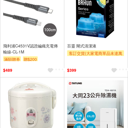
飛利浦C4531V認證編織充電傳
百靈 閘式清潔液
輸線-CL-1M
客訂交貨(大家電商單品未達萬
滿額贈券
贈$200
元需加收$300-500,部分安裝跨
區費另計,實際收費以專人聯絡
$489
$399
報價為主)
滿額折
滿額贈券