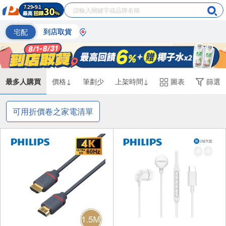
宅配
到店取貨
最多人購買
價格↓
筆劃少
上架時間↓
圖表
篩選
可用折價卷之家電清單