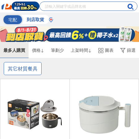
宅配
到店取貨
最多人購買
價格↓
筆劃少
上架時間↓
圖表
篩選
其它材質餐具