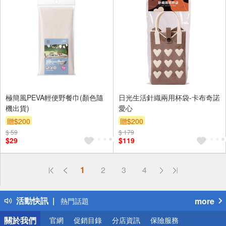
極簡風PEVA輕便野餐巾(顏色隨
日光生活針織兩用杯袋-卡布奇諾
機出貨)
愛心
贈$200
贈$200
$ 59
$ 179
$29
$119
偏遠地區配送
1
2
3
4
詐騙網頁！請小心！
得獎公告
活動快訊
more
熱門話題
銀行優惠
關於我們
官網
促銷目錄
分店資訊
保險服務
偏遠地區配送