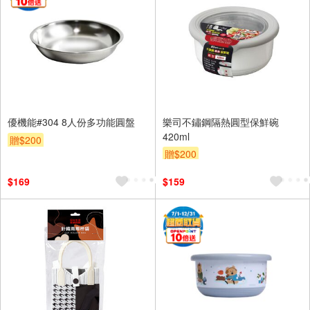
優機能#304 8人份多功能圓盤
樂司不鏽鋼隔熱圓型保鮮碗
420ml
贈$200
贈$200
$169
$159