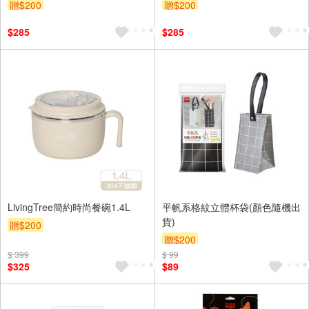
贈$200
贈$200
$285
$285
LivingTree簡約時尚餐碗1.4L
平帆系格紋立體杯袋(顏色隨機出
貨)
贈$200
贈$200
$ 399
$ 99
$325
$89