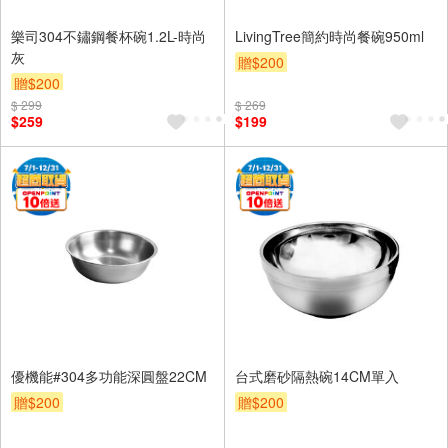
樂司304不鏽鋼餐杯碗1.2L-時尚
LivingTree簡約時尚餐碗950ml
灰
贈$200
贈$200
$ 299
$ 269
$259
$199
優機能#304多功能深圓盤22CM
台式磨砂隔熱碗14CM單入
贈$200
贈$200