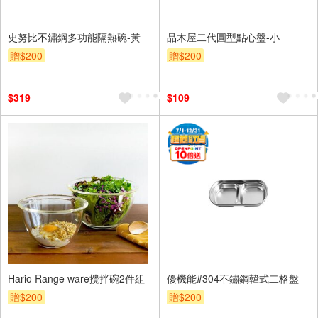
史努比不鏽鋼多功能隔熱碗-黃
品木屋二代圓型點心盤-小
贈$200
贈$200
$319
$109
Hario Range ware攪拌碗2件組
優機能#304不鏽鋼韓式二格盤
贈$200
贈$200