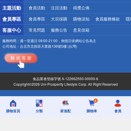
詐騙網頁！請小心！
主題活動
會員活動
注目活動
得獎公佈
會員專區
會員專區
大宗採購
購物須知
會員服務條款
隱
客服中心
常見問題
服務公告
意見信箱
服務時間：
週一至週日 09:00-21:00，例假日依網站公告為主
公司地址：
台北市北投區大業路136號5樓 (台灣)
食品業者登錄字號 A-122662550-00000-6
Copyright©2026 Uni-Prosperity Lifestyle Corp. All Right Reserved
0
購物首頁
分類
家速配
購物車
會員