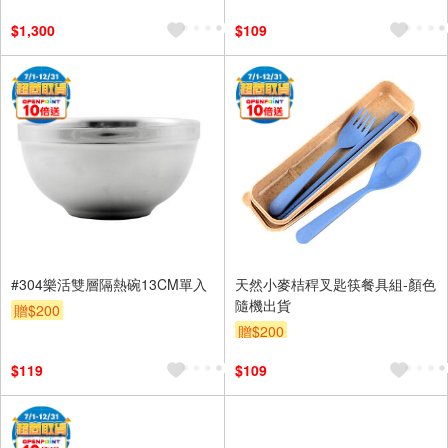
$1,300
$109
#304樂活雙層隔熱碗13CM單入
天然小麥桔稈叉匙筷餐具組-顏色
隨機出貨
贈$200
贈$200
$119
$109