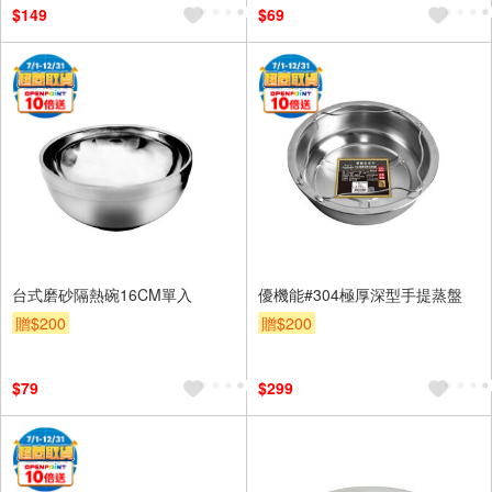
$149
$69
台式磨砂隔熱碗16CM單入
優機能#304極厚深型手提蒸盤
贈$200
贈$200
$79
$299