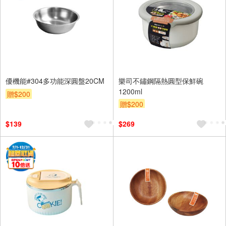
優機能#304多功能深圓盤20CM
樂司不鏽鋼隔熱圓型保鮮碗
1200ml
贈$200
贈$200
$139
$269