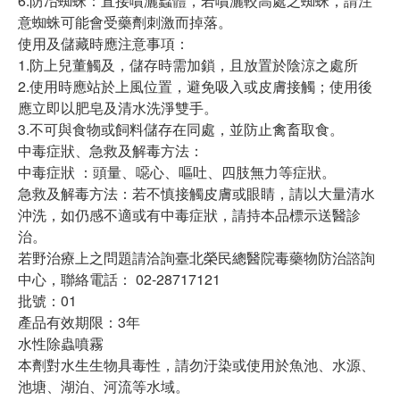
6.防冶蜘蛛：直接嘖灑蟲體，若嘖灑較高處之蜘蛛，請注
意蜘蛛可能會受藥劑刺激而掉落。
使用及儲藏時應注意事項：
1.防上兒董觸及，儲存時需加鎖，且放置於陰涼之處所
2.使用時應站於上風位置，避免吸入或皮膚接觸；使用後
應立即以肥皂及清水洗淨雙手。
3.不可與食物或飼料儲存在同處，並防止禽畜取食。
中毒症狀、急救及解毒方法：
中毒症狀 ：頭量、噁心、嘔吐、四肢無力等症狀。
急救及解毒方法：若不慎接觸皮膚或眼睛，請以大量清水
沖洗，如仍感不適或有中毒症狀，請持本品標示送醫診
治。
若野治療上之問題請洽詢臺北榮民總醫院毒藥物防治諮詢
中心，聯絡電話： 02-28717121
批號：01
產品有效期限：3年
水性除蟲噴霧
本劑對水生生物具毒性，請勿汙染或使用於魚池、水源、
池塘、湖泊、河流等水域。