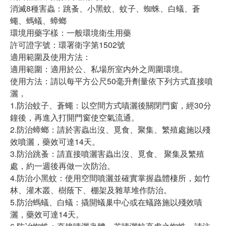
消滅8種害蟲：跳蚤、小黑蚊、蚊子、蜘蛛、白蟻、蒼
蠅、螞蟻、蟑螂
環境用藥字樣：一般環境衛生用藥
​許可證字號：環署衛字第1502號
適用範圍及使用方法：
適用範圍：適用於公、私場所室内外之周圍環境。
使用方法：請以每平方公尺50毫升劑量依下列方式直接噴
灑，
1.防治蚊子、蒼蠅：以空間方式嘖灑後關閉門窗，經30分
鐘後，再進入打開門窗使空氣流通。
2.防治蟑螂：請於害蟲出沒、覓食、聚集、繁殖處施以殘
效噴灑，藥效可達14天。
3.防治跳蚤：請直接噴灑害蟲出沒、覓食、 聚集及繁殖
處，約一週後再做一次防治。
4.防治小黑蚊：使用空間噴灑並確實掌握蟲體棲所，如竹
林、灌木叢、樹蔭下、棚架及雜草堆作防治。
5.防治螞蟻、白蟻：撬開蟻巢中心或在蟻路施以殘效嘖
灑，藥效可達14天。