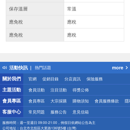
保存溫層
常溫
應免稅
應稅
應免稅
應稅
偏遠地區配送
詐騙網頁！請小心！
得獎公告
活動快訊
more
熱門話題
銀行優惠
關於我們
官網
促銷目錄
分店資訊
保險服務
偏遠地區配送
詐騙網頁！請小心！
主題活動
會員活動
注目活動
得獎公佈
會員專區
會員專區
大宗採購
購物須知
會員服務條款
隱
客服中心
常見問題
服務公告
意見信箱
服務時間：
週一至週日 09:00-21:00，例假日依網站公告為主
公司地址：
台北市北投區大業路136號5樓 (台灣)