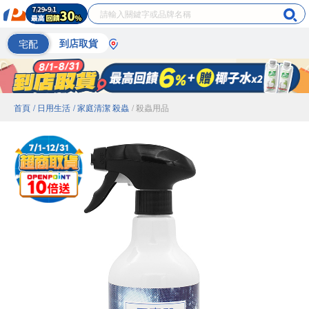
宅配
到店取貨
首頁
/ 日用生活
/ 家庭清潔 殺蟲
/ 殺蟲用品