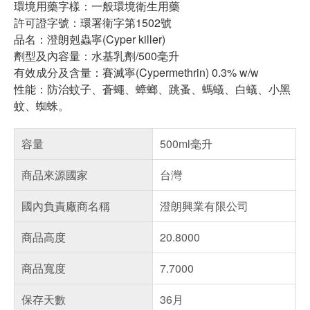
環境用藥字樣：一般環境衛生用藥
​許可證字號：環署衛字第1502號
品名：澄朗剋蟲寧(Cyper killer)
劑型及內容量：水基乳劑/500毫升
有效成分及含量：賽滅寧(Cypermethrin) 0.3% w/w
性能：防治蚊子、蒼蠅、蟑螂、跳蚤、螞蟻、白蟻、小黑
蚊、蜘蛛。
容量
500ml毫升
商品來源國家
台灣
國內負責廠商名稱
澄朗興業有限公司
商品高度
20.8000
商品寬度
7.7000
保存天數
36月