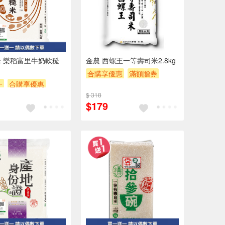
 樂稻富里牛奶軟糙
金農 西螺王一等壽司米2.8kg
合購享優惠
滿額贈券
一
合購享優惠
贈$200
POINT
滿額贈券
$ 318
$179