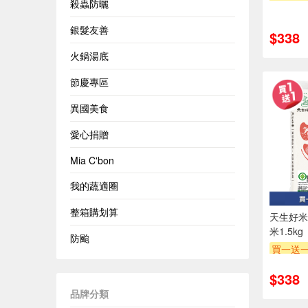
殺蟲防曬
贈OPEN
贈$200
銀髮友善
$338
火鍋湯底
節慶專區
異國美食
愛心捐贈
Mia C'bon
我的蔬適圈
整箱購划算
天生好米
米1.5kg
防颱
買一送
贈OPEN
$338
贈$200
品牌分類