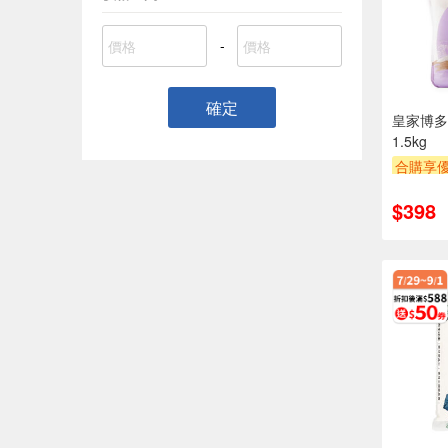
-
確定
皇家博多
1.5kg
合購享
贈OPEN
$398
贈$200