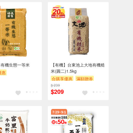
米有機生態一等米
【有機】台東池上大地有機糙
米(圓二)1.5kg
優惠
合購享優惠
滿額贈券
POINT
滿額贈券
$ 239
贈$200
$209