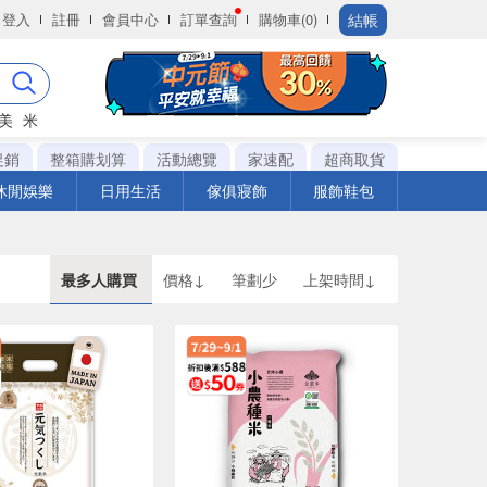
結帳
登入
註冊
會員中心
訂單查詢
購物車(0)
美
米
促銷
整箱購划算
活動總覽
家速配
超商取貨
休閒娛樂
日用生活
傢俱寢飾
服飾鞋包
最多人購買
價格↓
筆劃少
上架時間↓