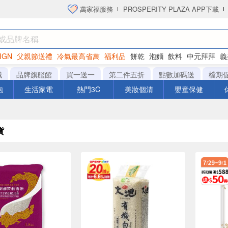
萬家福服務
PROSPERITY PLAZA APP下載
IGN
父親節送禮
冷氣最高省萬
福利品
餅乾
泡麵
飲料
中元拜拜
義
衛生紙
城
品牌旗艦館
買一送一
第二件五折
點數加碼送
檔期
泡
生活家電
熱門3C
美妝個清
嬰童保健
貨