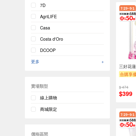
7D
AgriLIFE
Casa
Costa d'Oro
DCOOP
更多
+
三好花蓮
合購享
贈$200
賣場類型
$ 474
$399
線上購物
商城限定
價格區間