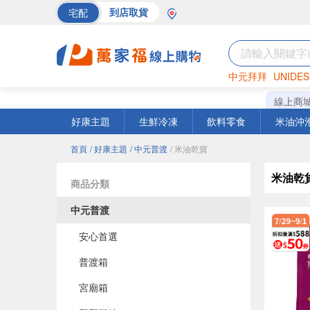
宅配
到店取貨
中元拜拜
UNIDES
海苔
巧克力
罐頭
線上商
好康主題
生鮮冷凍
飲料零食
米油沖
首頁
/ 好康主題
/ 中元普渡
/ 米油乾貨
米油乾
商品分類
中元普渡
安心首選
普渡箱
宮廟箱