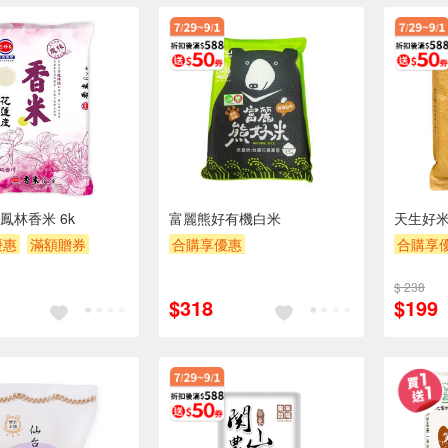
鳳林香米 6k
富麗熊好有機白米
天生好
優惠
滿額贈券
合購享優惠
合購享
贈OPENPOINT
滿額贈券
贈OPEN
$ 238
贈$200
贈$200
$318
$199