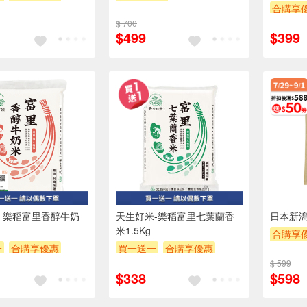
合購享
POINT
滿額贈券
贈OPENPOINT
滿額贈券
$ 700
贈$200
贈$200
$499
$399
 樂稻富里香醇牛奶
天生好米-樂稻富里七葉蘭香
日本新潟
米1.5Kg
合購享
一
合購享優惠
買一送一
合購享優惠
贈OPEN
POINT
滿額贈券
贈OPENPOINT
滿額贈券
$ 599
贈$200
$338
$598
贈$200