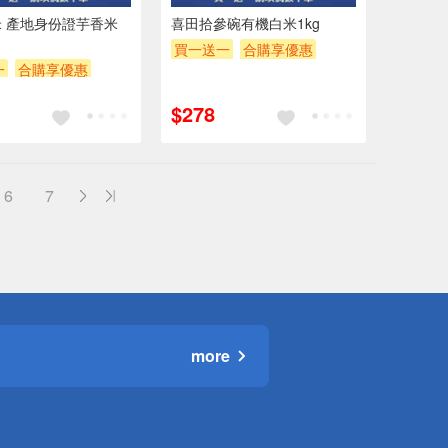
 產地身份證芋香米
喜田拾參碗有機白米1kg
買一送一
合購享優惠
一
合購享優惠
贈OPENPOINT
滿額贈券
POINT
滿額贈券
贈$200
$278
6
7
more