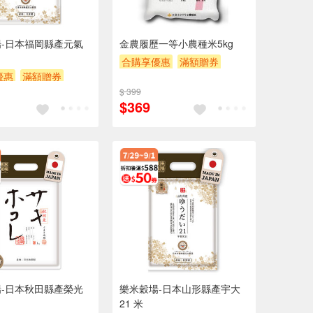
-日本福岡縣產元氣
金農履歷一等小農種米5kg
合購享優惠
滿額贈券
優惠
滿額贈券
贈$200
$ 399
$369
-日本秋田縣產榮光
樂米穀場-日本山形縣產宇大
G
21 米