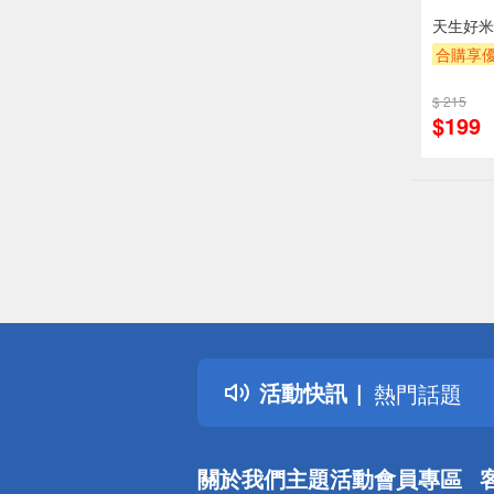
天生好米
合購享
贈OPEN
$ 215
贈$200
$199
偏遠地區配
詐騙網頁！
得獎公告
活動快訊
熱門話題
銀行優惠
偏遠地區配
關於我們
主題活動
會員專區
詐騙網頁！