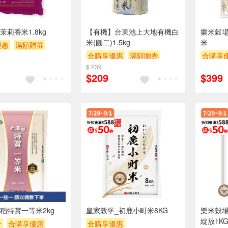
茉莉香米1.8kg
【有機】台東池上大地有機白
樂米穀場
米(圓二)1.5kg
米
優惠
滿額贈券
合購享優惠
滿額贈券
合購享
$ 239
贈$200
贈$200
$209
$399
稻特賞一等米2kg
皇家穀堡_初鹿小町米8KG
樂米穀場
綻放1K
一
合購享優惠
合購享優惠