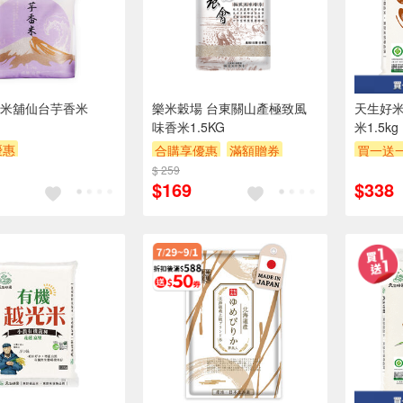
米舖仙台芋香米
樂米穀場 台東關山產極致風
天生好米
味香米1.5KG
米1.5kg
優惠
合購享優惠
滿額贈券
買一送
POINT
滿額贈券
$ 259
贈$200
贈OPEN
$169
$338
贈$200