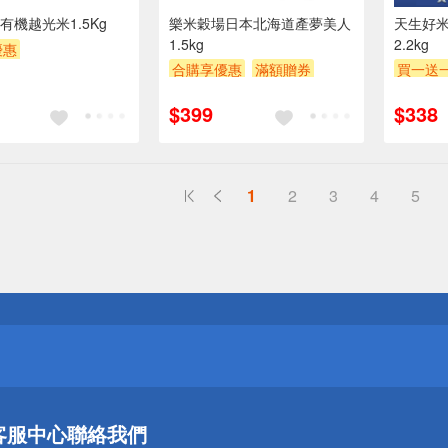
有機越光米1.5Kg
樂米穀場日本北海道產夢美人
天生好米
1.5kg
2.2kg
優惠
合購享優惠
滿額贈券
買一送
POINT
滿額贈券
贈$200
贈OPEN
$399
$338
贈$200
1
2
3
4
5
送
請小心！
送
客服中心
聯絡我們
請小心！