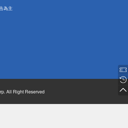
公告為主
rp. All Right Reserved