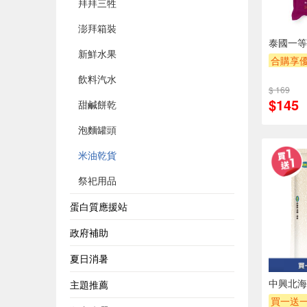
拜拜三牲
澎拜箱裝
泰國一等
新鮮水果
合購享
贈$200
飲料汽水
$ 169
$145
甜鹹餅乾
泡麵罐頭
米油乾貨
祭祀用品
蛋白質應援站
政府補助
夏日消暑
中興北海
主題推薦
買一送