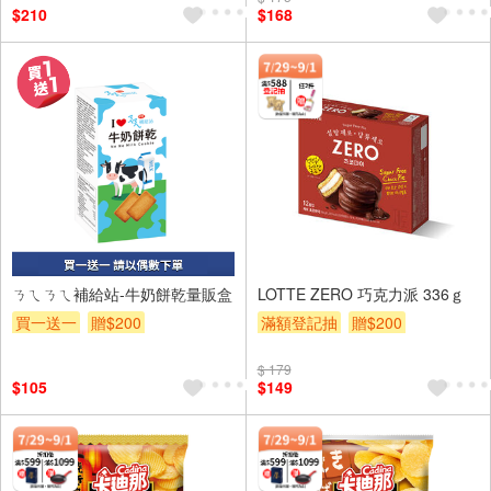
$210
$168
ㄋㄟㄋㄟ補給站-牛奶餅乾量販盒
LOTTE ZERO 巧克力派 336ｇ
買一送一
贈$200
滿額登記抽
贈$200
$ 179
$105
$149