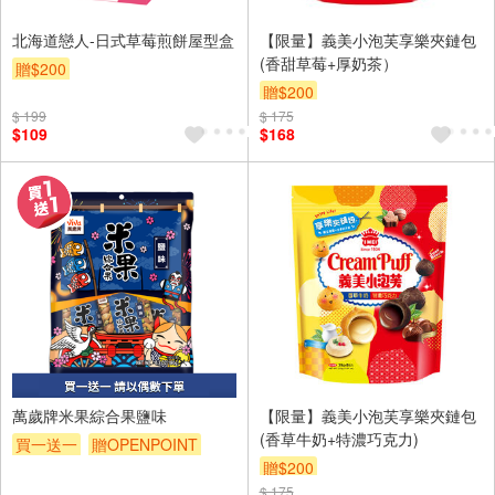
北海道戀人-日式草莓煎餅屋型盒
【限量】義美小泡芙享樂夾鏈包
(香甜草莓+厚奶茶）
贈$200
贈$200
$ 199
$ 175
$109
$168
萬歲牌米果綜合果鹽味
【限量】義美小泡芙享樂夾鏈包
(香草牛奶+特濃巧克力)
買一送一
贈OPENPOINT
贈$200
滿額贈
贈$200
$ 175