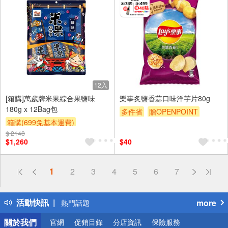
12入
[箱購]萬歲牌米果綜合果鹽味
樂事炙鹽香蒜口味洋芋片80g
180g x 12Bag包
多件省
贈OPENPOINT
箱購(699免基本運費)
滿額贈
贈$200
$ 2148
贈OPENPOINT
贈$200
$1,260
$40
偏遠地區配送
1
2
3
4
5
6
7
詐騙網頁！請小心！
得獎公告
活動快訊
more
熱門話題
銀行優惠
關於我們
官網
促銷目錄
分店資訊
保險服務
偏遠地區配送