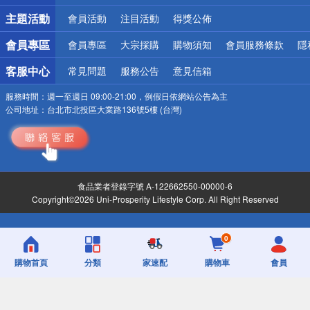
詐騙網頁！請小心！
主題活動
會員活動
注目活動
得獎公佈
會員專區
會員專區
大宗採購
購物須知
會員服務條款
隱
客服中心
常見問題
服務公告
意見信箱
服務時間：
週一至週日 09:00-21:00，例假日依網站公告為主
公司地址：
台北市北投區大業路136號5樓 (台灣)
食品業者登錄字號 A-122662550-00000-6
Copyright©2026 Uni-Prosperity Lifestyle Corp. All Right Reserved
0
購物首頁
分類
家速配
購物車
會員