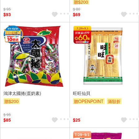
贈$200
贈$200
$ 95
$ 80
$93
$69
鴻津太國捲(蛋奶素)
旺旺仙貝
贈$200
贈OPENPOINT
滿額折
贈$200
$ 95
$85
$25