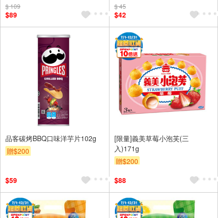
$ 109
$ 45
$89
$42
品客碳烤BBQ口味洋芋片102g
[限量]義美草莓小泡芙(三
入)171g
贈$200
贈$200
$59
$88