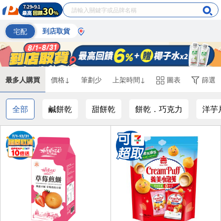
宅配
到店取貨
最多人購買
價格↓
筆劃少
上架時間↓
圖表
篩選
全部
鹹餅乾
甜餅乾
餅乾．巧克力
洋芋