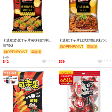
卡迪那波浪洋芋片蔥鹽雞肉串口
卡迪那洋芋片日式炒麵口味75G
味75G
贈OPENPOINT
滿額贈
贈OPENPOINT
滿額贈
贈$200
$ 45
贈$200
$42
$39