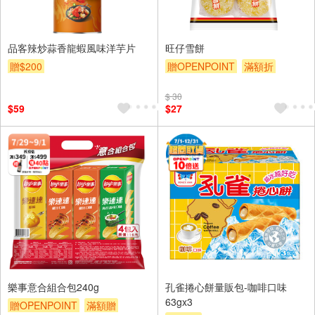
品客辣炒蒜香龍蝦風味洋芋片
旺仔雪餅
贈$200
贈OPENPOINT
滿額折
贈$200
$ 30
$59
$27
樂事意合組合包240g
孔雀捲心餅量販包-咖啡口味
63gx3
贈OPENPOINT
滿額贈