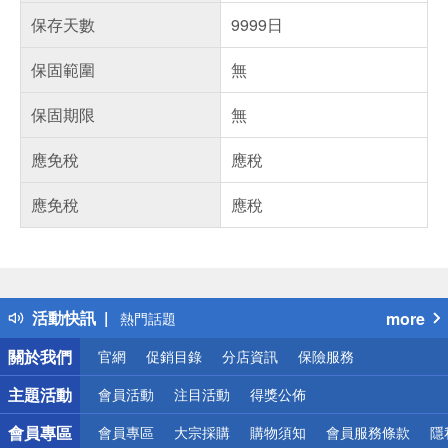
保存天數
9999日
保固範圍
無
保固期限
無
應免稅
應稅
應免稅
應稅
偏遠地區配送
詐騙網頁！請小心！
得獎公告
活動快訊
more
熱門話題
銀行優惠
關於我們
官網
促銷目錄
分店資訊
保險服務
偏遠地區配送
詐騙網頁！請小心！
主題活動
會員活動
注目活動
得獎公佈
會員專區
會員專區
大宗採購
購物須知
會員服務條款
隱