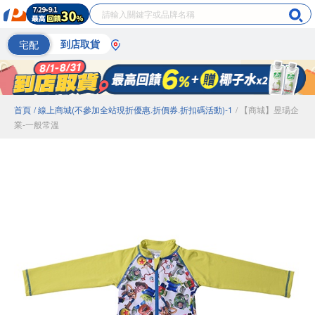
宅配
到店取貨
首頁
/ 線上商城(不參加全站現折優惠.折價券.折扣碼活動)-1
/ 【商城】昱瑒企
業-一般常溫