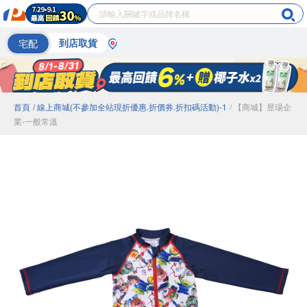
宅配
到店取貨
首頁
/ 線上商城(不參加全站現折優惠.折價券.折扣碼活動)-1
/ 【商城】昱瑒企
業-一般常溫