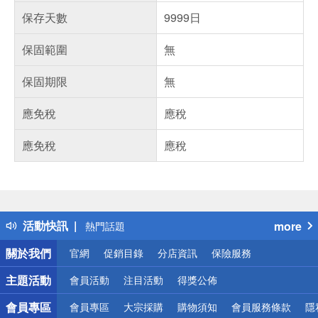
保存天數
9999日
保固範圍
無
保固期限
無
應免稅
應稅
應免稅
應稅
偏遠地區配送
詐騙網頁！請小心！
得獎公告
活動快訊
more
熱門話題
銀行優惠
關於我們
官網
促銷目錄
分店資訊
保險服務
偏遠地區配送
詐騙網頁！請小心！
主題活動
會員活動
注目活動
得獎公佈
會員專區
會員專區
大宗採購
購物須知
會員服務條款
隱