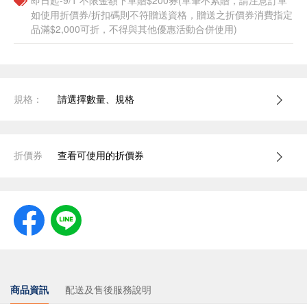
即日起-9/1 不限金額下單贈$200券(單筆不累贈，請注意訂單
如使用折價券/折扣碼則不符贈送資格，贈送之折價券消費指定
品滿$2,000可折，不得與其他優惠活動合併使用)
規格：
請選擇數量、規格
折價券
查看可使用的折價券
商品資訊
配送及售後服務說明