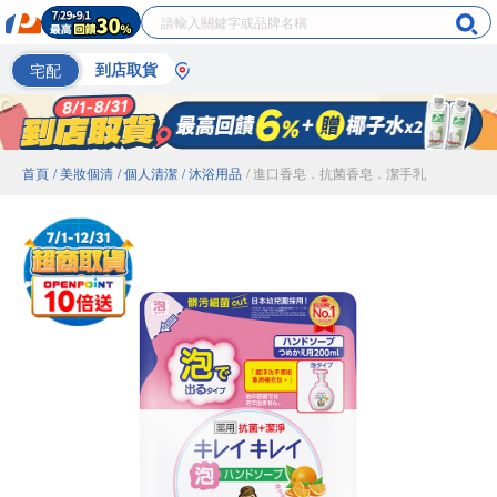
宅配
到店取貨
首頁
/ 美妝個清
/ 個人清潔
/ 沐浴用品
/ 進口香皂．抗菌香皂．潔手乳