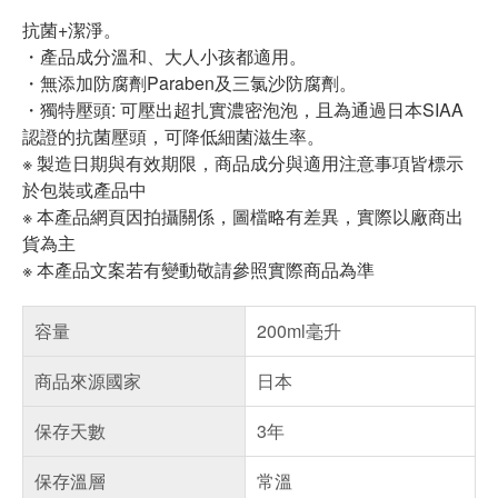
抗菌+潔淨。
・產品成分溫和、大人小孩都適用。
・無添加防腐劑Paraben及三氯沙防腐劑。
・獨特壓頭: 可壓出超扎實濃密泡泡，且為通過日本SIAA
認證的抗菌壓頭，可降低細菌滋生率。
※ 製造日期與有效期限，商品成分與適用注意事項皆標示
於包裝或產品中
※ 本產品網頁因拍攝關係，圖檔略有差異，實際以廠商出
貨為主
※ 本產品文案若有變動敬請參照實際商品為準
容量
200ml毫升
商品來源國家
日本
保存天數
3年
保存溫層
常溫