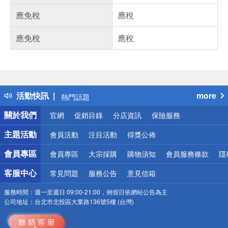
應免稅
應稅
應免稅
應稅
偏遠地區配送
詐騙網頁！請小心！
得獎公告
活動快訊
more
熱門話題
銀行優惠
關於我們
官網
促銷目錄
分店資訊
保險服務
偏遠地區配送
詐騙網頁！請小心！
主題活動
會員活動
注目活動
得獎公佈
會員專區
會員專區
大宗採購
購物須知
會員服務條款
隱
客服中心
常見問題
服務公告
意見信箱
服務時間：
週一至週日 09:00-21:00，例假日依網站公告為主
公司地址：
台北市北投區大業路136號5樓 (台灣)