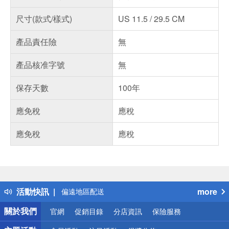
尺寸(款式/樣式)
US 11.5 / 29.5 CM
產品責任險
無
產品核准字號
無
保存天數
100年
應免稅
應稅
應免稅
應稅
偏遠地區配送
詐騙網頁！請小心！
得獎公告
熱門話題
銀行優惠
活動快訊
more
偏遠地區配送
詐騙網頁！請小心！
關於我們
官網
促銷目錄
分店資訊
保險服務