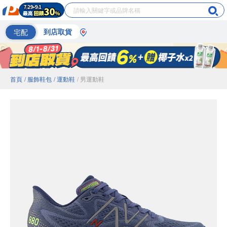
宅配
到店取貨
首頁
/ 服飾鞋包
/ 運動鞋
/ 男運動鞋