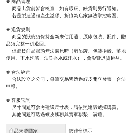
♚ 商品管理
商品出貨前皆會檢查，如有瑕疵、缺貨則另行通知。
若是製造過程產生溢膠、折痕為店家無法掌控範圍。
♚ 退貨規則
商品的狀態須保持全新未使用過，原廠包裝、配件、贈
品須完整一併退回。
但退貨商品狀態無法還原時（剪吊牌、包裝損毀、落地
使用、下水洗滌、沾染香水或汗水），會影響退貨權益。
♚ 合法經營
合法設立之公司，每筆交易皆透過蝦皮開立發票，合法
申報。
♚ 客服諮詢
尺寸問題可參考建議尺寸表，請依照建議選擇購買。
其他問題可透過蝦皮聊聊與賣家聯繫、溝通。
商品來源國家
依鞋盒標示