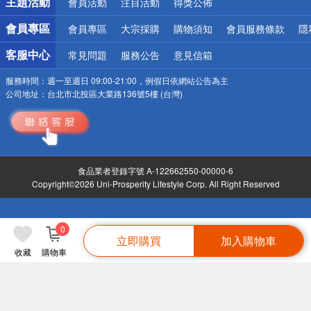
主題活動
會員活動
注目活動
得獎公佈
會員專區
會員專區
大宗採購
購物須知
會員服務條款
隱
客服中心
常見問題
服務公告
意見信箱
服務時間：
週一至週日 09:00-21:00，例假日依網站公告為主
公司地址：
台北市北投區大業路136號5樓 (台灣)
食品業者登錄字號 A-122662550-00000-6
Copyright©2026 Uni-Prosperity Lifestyle Corp. All Right Reserved
0
立即購買
加入購物車
收藏
購物車