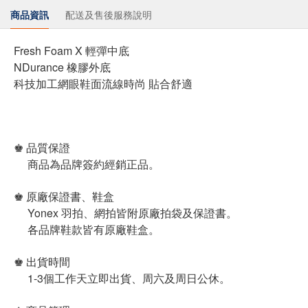
商品資訊
配送及售後服務說明
Fresh Foam X 輕彈中底
NDurance 橡膠外底
科技加工網眼鞋面流線時尚 貼合舒適
♚ 品質保證
商品為品牌簽約經銷正品。
♚ 原廠保證書、鞋盒
Yonex 羽拍、網拍皆附原廠拍袋及保證書。
各品牌鞋款皆有原廠鞋盒。
♚ 出貨時間
1-3個工作天立即出貨、周六及周日公休。