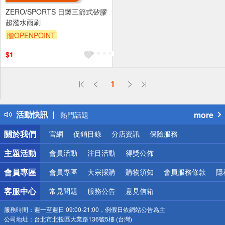
ZERO/SPORTS 日製三節式矽膠
超潑水雨刷
贈OPENPOINT
$1
偏遠地區配送
1
詐騙網頁！請小心！
得獎公告
活動快訊
more
熱門話題
銀行優惠
關於我們
官網
促銷目錄
分店資訊
保險服務
偏遠地區配送
詐騙網頁！請小心！
主題活動
會員活動
注目活動
得獎公佈
會員專區
會員專區
大宗採購
購物須知
會員服務條款
隱
客服中心
常見問題
服務公告
意見信箱
服務時間：
週一至週日 09:00-21:00，例假日依網站公告為主
公司地址：
台北市北投區大業路136號5樓 (台灣)