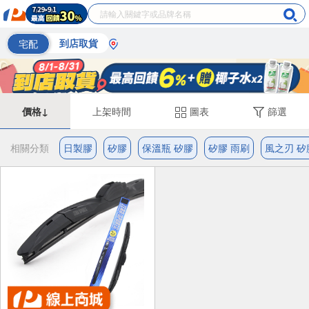
宅配
到店取貨
價格↓
上架時間
圖表
篩選
相關分類
日製膠
矽膠
保溫瓶 矽膠
矽膠 雨刷
風之刃 矽