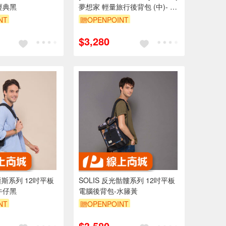
經典黑
夢想家 輕量旅行後背包 (中)- 礦
藍 防潑水 輕量 背包 藍 旅行背
NT
贈OPENPOINT
包 輕量背包
$3,280
克薩斯系列 12吋平板
SOLIS 反光骷髏系列 12吋平板
牛仔黑
電腦後背包-水籐黃
NT
贈OPENPOINT
$3,580