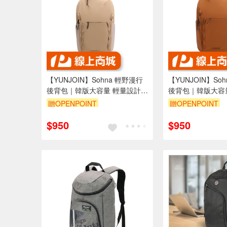
【YUNJOIN】Sohna 輕野漫行
【YUNJOIN】So
後背包｜韓版大容量 輕量設計
後背包｜韓版大容
通勤/商務/旅行/健行 筆電收納
通勤/商務/旅行/健
贈OPENPOINT
贈OPENPOINT
多隔層 可插行李箱
多隔層 可插行李箱
$950
$950