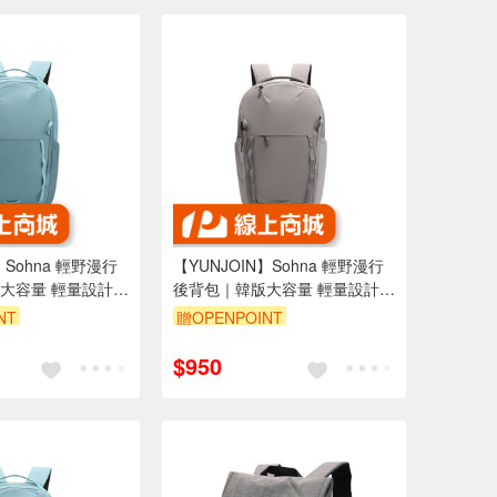
】Sohna 輕野漫行
【YUNJOIN】Sohna 輕野漫行
大容量 輕量設計
後背包｜韓版大容量 輕量設計
行/健行 筆電收納
通勤/商務/旅行/健行 筆電收納
NT
贈OPENPOINT
行李箱
多隔層 可插行李箱
$950