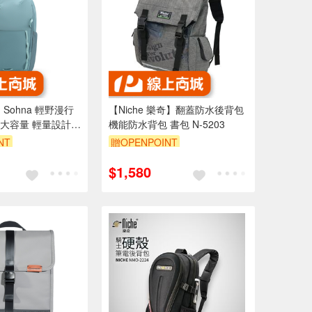
】Sohna 輕野漫行
【Niche 樂奇】翻蓋防水後背包
大容量 輕量設計
機能防水背包 書包 N-5203
行/健行 筆電收納
NT
贈OPENPOINT
行李箱
$1,580