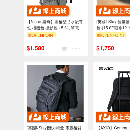
【Niche 樂奇】圓桶型防水後背
[英國I-Stay]輕
包 相機包 攝影包 15.6吋筆電包
包-(15.6"電腦/1
大容量 24L N-5204
贈OPENPOINT
贈OPENPOINT
$1,580
$1,750
[英國I-Stay]活力輕量 電腦後背
【AXIO】Commute