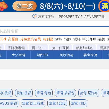
萬家福服務
PROSPERITY PLAZA APP下載
IGN
高蛋白
冷氣最高省萬
福利品
餅乾
泡麵
飲料
中元拜拜
義美
洋芋片
城
品牌旗艦館
買一送一
第二件五折
點數加碼送
檔期
泡
生活家電
熱門3C
美妝個清
嬰童保健
水 後背
收納 後背
筆電 背包
筆電 後背包
後背 尼龍布
筆
ASUS 華碩
筆電 線上商城
筆電 16GB
筆電 FHD