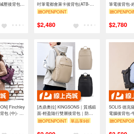
電減壓後背包
吋筆電都會萊卡後背包(ATB-
筆電後背包-
328)
贈OPENPOINT
贈OPENPOI
$2,480
$2,780
N] Finchley
[杰鼎奧拉] KINGSONS｜質感緞
SOLIS 德
包 (中)- 紅
面-輕盈隨行雙層後背包｜防潑
電腦後背包-
水材質｜可容納14吋筆電
贈OPENPOINT
單品享9折
贈OPENPOI
$2,980
$3,580