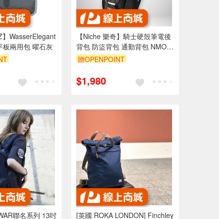
】WasserElegant
【Niche 樂奇】騎士硬殼筆電後
平板兩用包 曜石灰
背包 防盜背包 通勤背包 NMO-
2224
NT
贈OPENPOINT
$1,980
NOWAR聯名系列 13吋
[英國 ROKA LONDON] Finchley