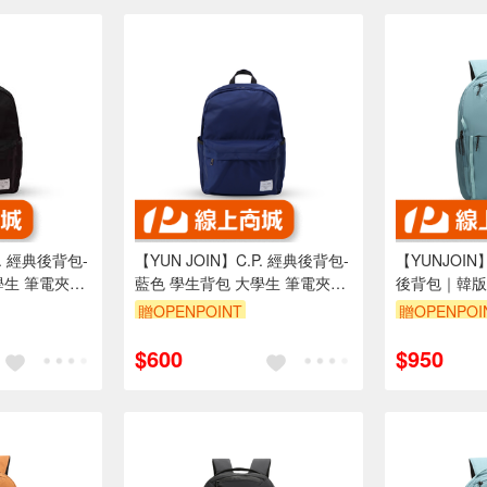
P. 經典後背包-
【YUN JOIN】C.P. 經典後背包-
【YUNJOIN
藍色 學生背包 大學生 筆電夾層
後背包｜韓版
輕量背包
通勤/商務/旅
贈OPENPOINT
贈OPENPOI
多隔層 可插
$600
$950