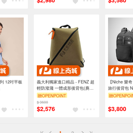
系列 12吋平板
義大利獨家進口精品 - FENZ 超
【Niche 
黑
輕防潑濺 一體成形後背包(麂皮
旅行後背包 N-
淺棕色)
機包 3件組
贈OPENPOINT
贈OPENPOI
$ 3600
$2,576
$3,800
1
2