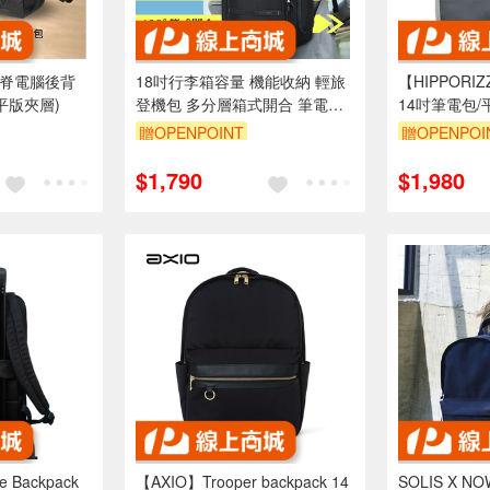
量護脊電腦後背
18吋行李箱容量 機能收納 輕旅
【HIPPORIZZ
2"平版夾層)
登機包 多分層箱式開合 筆電後
14吋筆電包/
背包 外置雙充電孔
贈OPENPOINT
贈OPENPOI
$1,790
$1,980
 Backpack
【AXIO】Trooper backpack 14
SOLIS X 