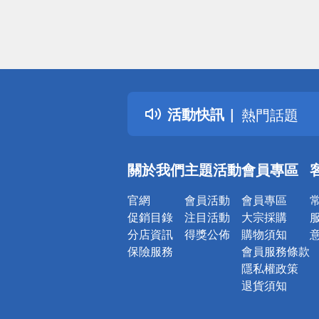
偏遠地區配
詐騙網頁！
得獎公告
活動快訊
熱門話題
銀行優惠
偏遠地區配
關於我們
主題活動
會員專區
詐騙網頁！
官網
會員活動
會員專區
促銷目錄
注目活動
大宗採購
分店資訊
得獎公佈
購物須知
保險服務
會員服務條款
隱私權政策
退貨須知