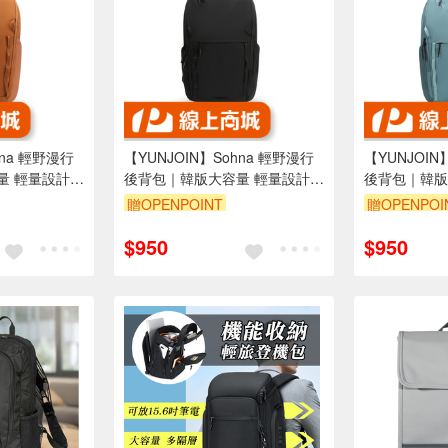
hna 輕野漫行
【YUNJOIN】Sohna 輕野漫行
【YUNJOIN
量 輕量設計
後背包｜韓版大容量 輕量設計
後背包｜韓版
行 筆電收納
通勤/商務/旅行/健行 筆電收納
通勤/商務/旅
贈OPENPOINT
贈OPENPOI
多隔層 可插行李箱
多隔層 可插
$950
$950