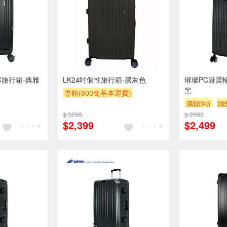
C旅行箱-典雅
LK24吋個性旅行箱-黑灰色
璀璨PC避震
黑
專館(800免基本運費)
滿額9折
贈
滿額9折
贈$200
$ 3290
$ 2990
$2,399
$2,499