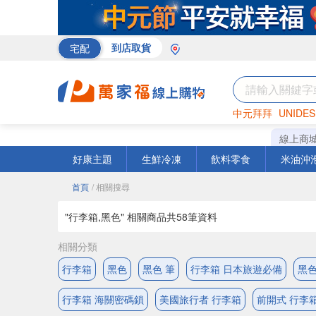
宅配
到店取貨
中元拜拜
UNIDES
巧克力
罐頭
咖啡
線上商
好康主題
生鮮冷凍
飲料零食
米油沖
首頁
/ 相關搜尋
"行李箱,黑色" 相關商品共
58
筆資料
相關分類
行李箱
黑色
黑色 筆
行李箱 日本旅遊必備
黑色
行李箱 海關密碼鎖
美國旅行者 行李箱
前開式 行李