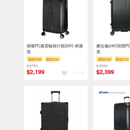
璀璨PC避震輪旅行箱20吋-典雅
麥拉倫24吋前開P
黑
黑
滿額9折
贈$200
滿額9折
贈$200
$ 2790
$ 3690
$2,199
$2,399