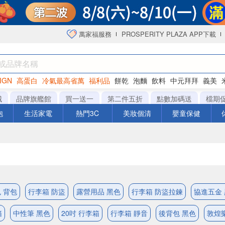
萬家福服務
PROSPERITY PLAZA APP下載
IGN
高蛋白
冷氣最高省萬
福利品
餅乾
泡麵
飲料
中元拜拜
義美
海苔
城
品牌旗艦館
買一送一
第二件五折
點數加碼送
檔期
泡
生活家電
熱門3C
美妝個清
嬰童保健
 背包
行李箱 防盜
露營用品 黑色
行李箱 防盜拉鍊
協進五金
箱
中性筆 黑色
20吋 行李箱
行李箱 靜音
後背包 黑色
敦煌