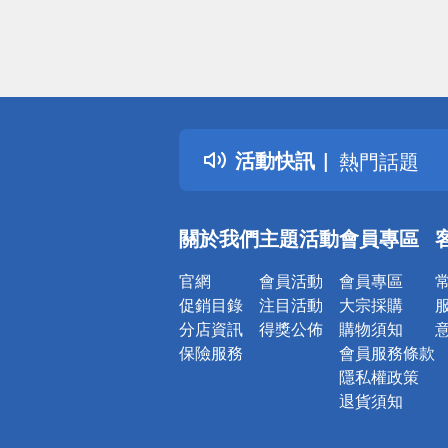
偏遠地區配
詐騙網頁！
得獎公告
活動快訊
熱門話題
銀行優惠
偏遠地區配
關於我們
主題活動
會員專區
詐騙網頁！
官網
會員活動
會員專區
促銷目錄
注目活動
大宗採購
分店資訊
得獎公佈
購物須知
保險服務
會員服務條款
隱私權政策
退貨須知