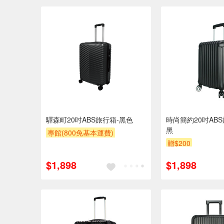
驛森町20吋ABS旅行箱-黑色
時尚簡約20吋AB
黑
專館(800免基本運費)
贈$200
滿額9折
贈$200
$1,898
$1,898