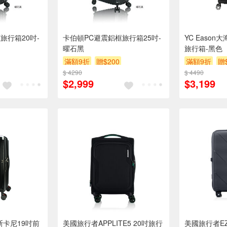
旅行箱20吋-
卡伯頓PC避震鋁框旅行箱25吋-
YC Easo
曜石黑
旅行箱-黑色
滿額9折
贈$200
滿額9折
贈
$ 4290
$ 4490
$2,999
$3,199
斯卡尼19吋前
美國旅行者APPLITE5 20吋旅行
美國旅行者EZY