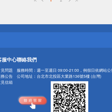
送
請小心！
送
客服中心
聯絡我們
請小心！
常見問題
服務時間：
週一至週日 09:00-21:00，例假日依網站
服務公告
公司地址：
台北市北投區大業路136號5樓 (台灣)
意見信箱