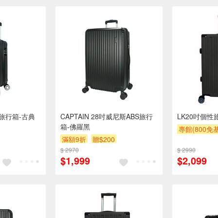
S旅行箱-古典
CAPTAIN 28吋威尼斯ABS旅行
LK20吋個性
箱-佛羅黑
專館(800免
滿額9折
贈$200
滿額9折
贈
$ 2970
$ 2990
$1,999
$2,099