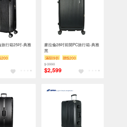
輪旅行箱25吋-典雅
麥拉倫28吋前開PC旅行箱-典雅
黑
$200
滿額9折
贈$200
$ 3990
$2,599