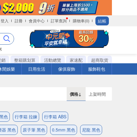
結帳
登入
註冊
會員中心
訂單查詢
購物車(0)
米
促銷
整箱購划算
活動總覽
家速配
超商取貨
休閒娛樂
日用生活
傢俱寢飾
服飾鞋包
價格↓
上架時間
 黑色
行李箱 拉鍊
行李箱 ABS
樂器 黑色
原子筆 黑色
0.5mm 黑色
尼龍 黑色