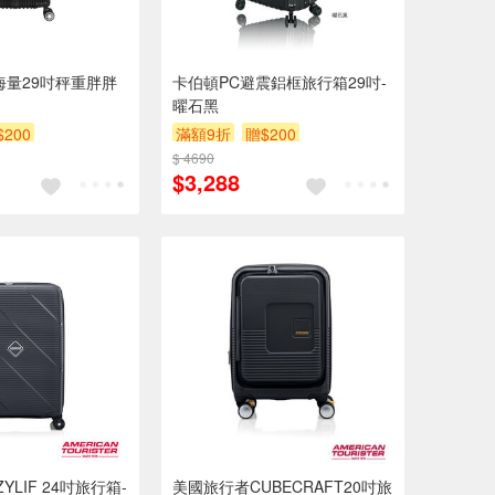
n大海量29吋秤重胖胖
卡伯頓PC避震鋁框旅行箱29吋-
曜石黑
$200
滿額9折
贈$200
$ 4690
$3,288
LIF 24吋旅行箱-
美國旅行者CUBECRAFT20吋旅