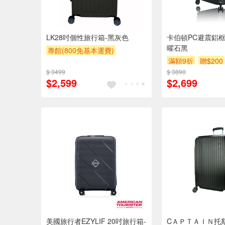
LK28吋個性旅行箱-黑灰色
卡伯頓PC避震鋁框
曜石黑
專館(800免基本運費)
滿額9折
贈$200
滿額9折
贈$200
$ 3499
$ 3890
$2,599
$2,699
美國旅行者EZYLIF 20吋旅行箱-
CＡＰＴＡＩＮ托