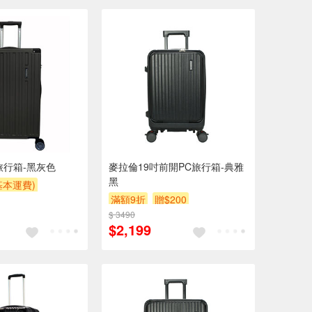
旅行箱-黑灰色
麥拉倫19吋前開PC旅行箱-典雅
黑
基本運費)
滿額9折
贈$200
$200
$ 3490
$2,199