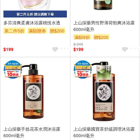
多芬清爽柔膚沐浴露桃悅水透
上山採藥男性野薄荷勁爽沐浴露
600ml毫升
第二件5折
滿額贈券
贈$200
滿額9折
贈$200
$ 249
$199
$199
上山採藥手捻花茶水潤沐浴露
上山採藥國寶茶舒緩調理沐浴露
600ml毫升
600ml毫升