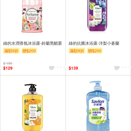
綠的水潤香氛沐浴露-鈴蘭黑醋栗
綠的抗菌沐浴露-洋梨小蒼蘭
滿額9折
贈$200
滿額9折
贈$200
$ 199
$129
$139