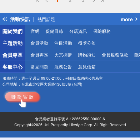
詐騙網頁！請小心！
得獎公告
活動快訊
more
熱門話題
銀行優惠
關於我們
官網
促銷目錄
分店資訊
保險服務
偏遠地區配送
詐騙網頁！請小心！
主題活動
會員活動
注目活動
得獎公佈
會員專區
會員專區
大宗採購
購物須知
會員服務條款
隱
客服中心
常見問題
服務公告
意見信箱
服務時間：
週一至週日 09:00-21:00，例假日依網站公告為主
公司地址：
台北市北投區大業路136號5樓 (台灣)
食品業者登錄字號 A-122662550-00000-6
Copyright©2026 Uni-Prosperity Lifestyle Corp. All Right Reserved