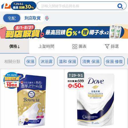
宅配
到店取貨
價格↓
上架時間
圖表
篩選
相關分類
保濕
沐浴露
溫和 保濕
清爽 保濕
保濕 修復