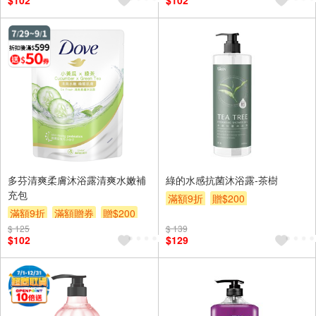
$102
$102
多芬清爽柔膚沐浴露清爽水嫩補
綠的水感抗菌沐浴露-茶樹
充包
滿額9折
贈$200
滿額9折
滿額贈券
贈$200
$ 125
$ 139
$102
$129