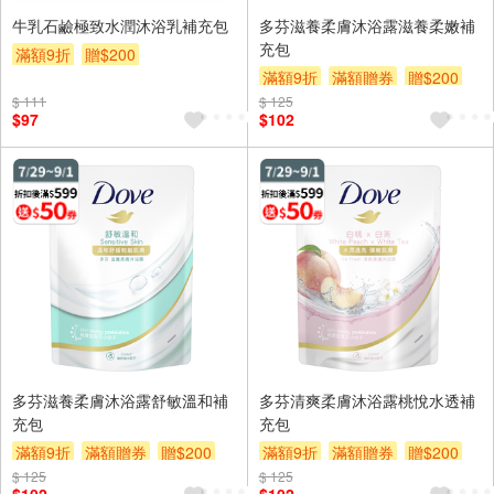
牛乳石鹼極致水潤沐浴乳補充包
多芬滋養柔膚沐浴露滋養柔嫩補
充包
滿額9折
贈$200
滿額9折
滿額贈券
贈$200
$ 111
$ 125
$97
$102
多芬滋養柔膚沐浴露舒敏溫和補
多芬清爽柔膚沐浴露桃悅水透補
充包
充包
滿額9折
滿額贈券
贈$200
滿額9折
滿額贈券
贈$200
$ 125
$ 125