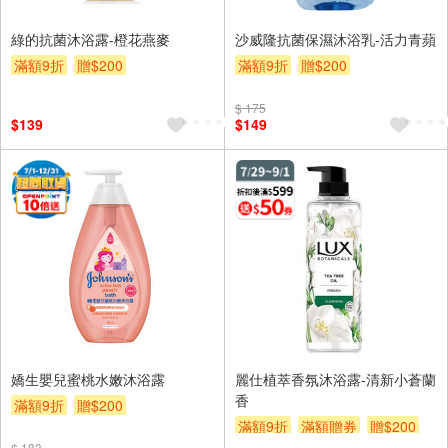
綠的抗菌沐浴露-橙花燕麥
沙威隆抗菌保濕沐浴乳-活力青蘋
滿額9折
贈$200
滿額9折
贈$200
$ 175
$139
$149
嬌生嬰兒蜜桃水嫩沐浴露
麗仕植萃香氛沐浴露-清新小蒼蘭
香
滿額9折
贈$200
滿額9折
滿額贈券
贈$200
$ 183