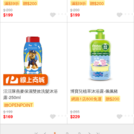
滿額9折
贈$200
滿額9折
贈$200
$ 200
$ 200
$199
$199
汪汪隊燕麥保濕雙效洗髮沐浴
博寶兒植萃沐浴露-佩佩豬
露-250ml
網路1店800免運
贈$200
贈OPENPOINT
$ 199
$ 265
$169
$229
偏遠地區配送
1
2
3