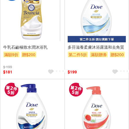
牛乳石鹼極致水潤沐浴乳
多芬滋養柔膚沐浴露溫和去角質
滿額9折
贈$200
第二件5折
滿額贈券
贈$200
$ 199
$181
$199