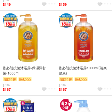
$149
$159
依必朗抗菌沐浴露-保濕洋甘
依必朗抗菌沐浴露1000ml(清爽
菊-1000ml
健康)
滿額9折
贈$200
滿額9折
贈$200
$ 189
$ 189
$167
$167