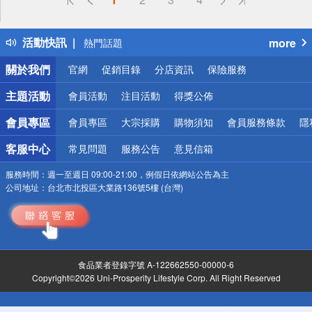
得獎公告
熱門話題
活動快訊
more
銀行優惠
偏遠地區配送
關於我們
官網
促銷目錄
分店資訊
保險服務
詐騙網頁！請小心！
主題活動
會員活動
注目活動
得獎公佈
會員專區
會員專區
大宗採購
購物須知
會員服務條款
隱
客服中心
常見問題
服務公告
意見信箱
服務時間：
週一至週日 09:00-21:00，例假日依網站公告為主
公司地址：
台北市北投區大業路136號5樓 (台灣)
食品業者登錄字號 A-122662550-00000-6
Copyright©2026 Uni-Prosperity Lifestyle Corp. All Right Reserved