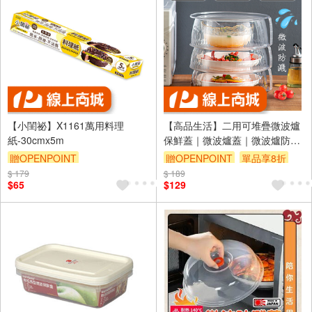
【小閨祕】X1161萬用料理
【高品生活】二用可堆疊微波爐
紙-30cmx5m
保鮮蓋｜微波爐蓋｜微波爐防濺
蓋｜保鮮蓋｜微波爐加熱蓋｜微
贈OPENPOINT
贈OPENPOINT
單品享8折
波保鮮蓋｜可堆疊保鮮蓋
$ 179
$ 189
$65
$129