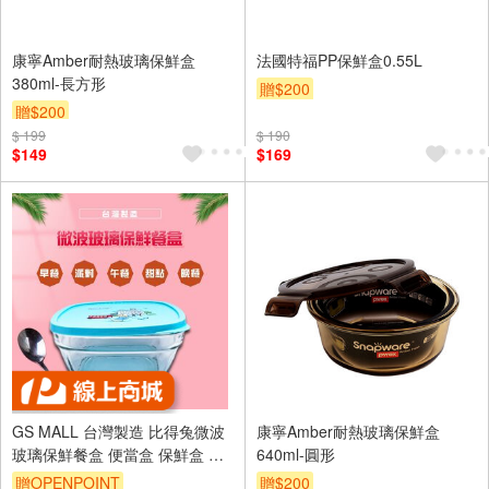
康寧Amber耐熱玻璃保鮮盒
法國特福PP保鮮盒0.55L
380ml-長方形
贈$200
贈$200
$ 199
$ 190
$149
$169
GS MALL 台灣製造 比得兔微波
康寧Amber耐熱玻璃保鮮盒
玻璃保鮮餐盒 便當盒 保鮮盒 冷
640ml-圓形
藏碗 收納碗 餐碗 比得兔 鮮餐盒
贈OPENPOINT
贈$200