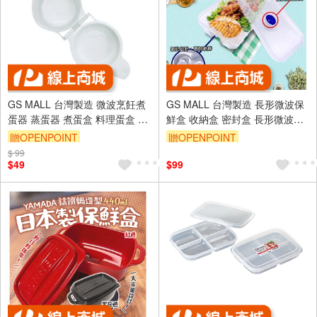
GS MALL 台灣製造 微波烹飪煮
GS MALL 台灣製造 長形微波保
蛋器 蒸蛋器 煮蛋盒 料理蛋盒 水
鮮盒 收納盒 密封盒 長形微波盒
波蛋 半熟蛋盒 微波蛋盒 水煮蛋
便當盒 長形保鮮盒 密封盒 微波
贈OPENPOINT
贈OPENPOINT
盒 煮蛋器
盒 便當盒
$ 99
$49
$99