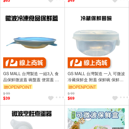
$65
$49
GS MALL 台灣製造 一組3入 食
GS MALL 台灣製造 一入 可微波
品保鮮微波蓋 碗盤蓋 便當蓋 餐
冷藏保鮮盒 附蓋 保鮮碗 保鮮盒
盒蓋 封碗蓋 飯盒蓋 保鮮蓋 食品
冷藏盒 微波碗 便當盒 微波盒 收
贈OPENPOINT
贈OPENPOINT
保鮮蓋 微波蓋
納盒 點心收納
$ 99
$ 99
$39
$69