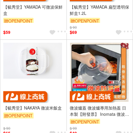
【毓秀堂】YAMADA 可微波保鮮
【毓秀堂】YAMADA 扁型透明保
盒
鮮盒1.2L
贈OPENPOINT
贈OPENPOINT
$ 90
$59
$69
【毓秀堂】NAKAYA 微波米飯盒
微波爐蓋 微波爐專用加熱蓋 日
本製【附發票】 Inomata 微波蓋
贈OPENPOINT
微波蓋子 微波爐耐熱蓋 微波爐
贈OPENPOINT
蓋子 微波蒸蓋
$ 90
$ 99