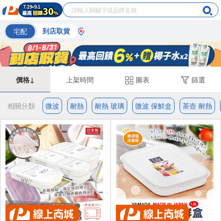
宅配
到店取貨
價格↓
上架時間
圖表
篩選
相關分類
微波
耐熱
耐熱 玻璃
微波 保鮮盒
茶壺 耐熱