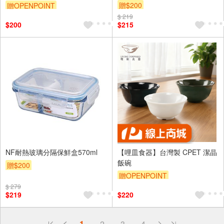
贈$200
贈OPENPOINT
$ 219
$200
$215
NF耐熱玻璃分隔保鮮盒570ml
【哩皿食器】台灣製 CPET 潔晶
飯碗
贈$200
贈OPENPOINT
$ 279
$219
$220
偏遠地區配送
詐騙網頁！請小心！
1
2
3
4