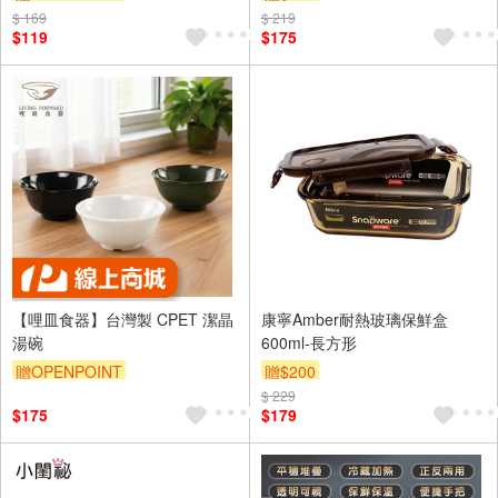
便當盒
$ 169
$ 219
$119
$175
【哩皿食器】台灣製 CPET 潔晶
康寧Amber耐熱玻璃保鮮盒
湯碗
600ml-長方形
贈OPENPOINT
贈$200
$ 229
$175
$179