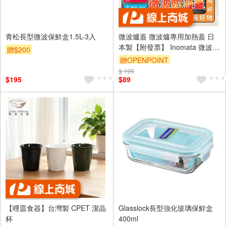
青松長型微波保鮮盒1.5L-3入
微波爐蓋 微波爐專用加熱蓋 日
本製【附發票】 Inomata 微波蓋
贈$200
微波蓋子 微波爐耐熱蓋 微波爐
贈OPENPOINT
蓋子 微波蒸蓋
$ 199
$195
$89
【哩皿食器】台灣製 CPET 潔晶
Glasslock長型強化玻璃保鮮盒
杯
400ml