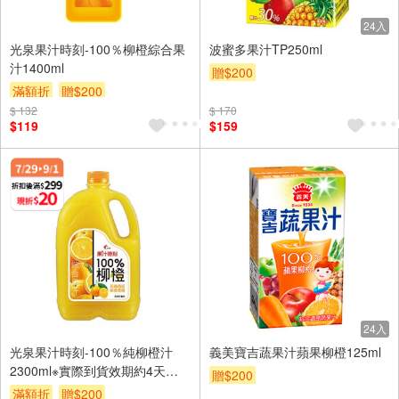
24入
光泉果汁時刻-100％柳橙綜合果
波蜜多果汁TP250ml
汁1400ml
贈$200
滿額折
贈$200
$ 132
$ 170
$119
$159
24入
光泉果汁時刻-100％純柳橙汁
義美寶吉蔬果汁蘋果柳橙125ml
2300ml※實際到貨效期約4天以
贈$200
上
滿額折
贈$200