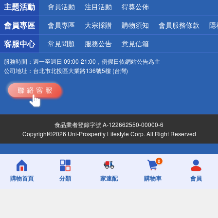
主題活動
會員活動
注目活動
得獎公佈
會員專區
會員專區
大宗採購
購物須知
會員服務條款
隱
客服中心
常見問題
服務公告
意見信箱
服務時間：
週一至週日 09:00-21:00，例假日依網站公告為主
公司地址：
台北市北投區大業路136號5樓 (台灣)
食品業者登錄字號 A-122662550-00000-6
Copyright©2026 Uni-Prosperity Lifestyle Corp. All Right Reserved
0
購物首頁
分類
家速配
購物車
會員