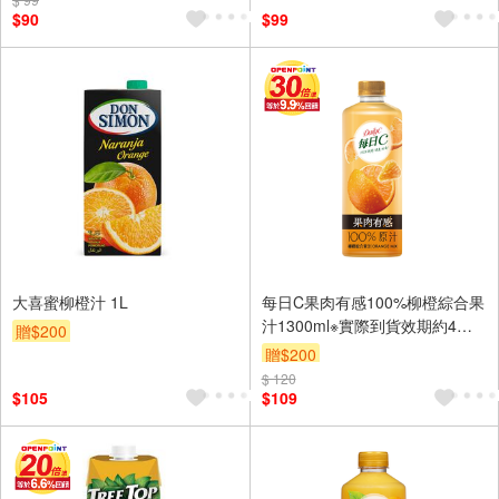
$90
$99
大喜蜜柳橙汁 1L
每日C果肉有感100%柳橙綜合果
汁1300ml※實際到貨效期約4天
贈$200
以上
贈$200
$ 120
$105
$109