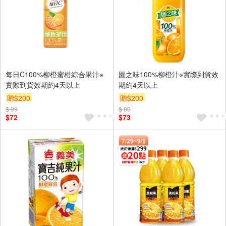
每日C100%柳橙蜜柑綜合果汁※
園之味100%柳橙汁※實際到貨效
實際到貨效期約4天以上
期約4天以上
贈$200
贈$200
$ 99
$ 80
$72
$73