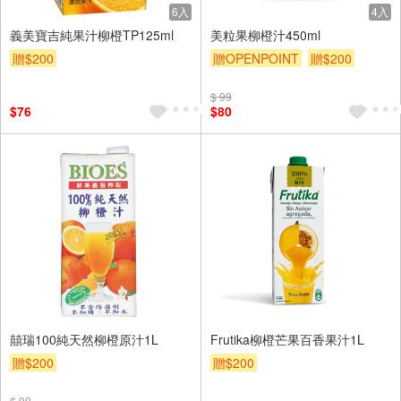
6入
4入
義美寶吉純果汁柳橙TP125ml
美粒果柳橙汁450ml
贈$200
贈OPENPOINT
贈$200
$ 99
$76
$80
囍瑞100純天然柳橙原汁1L
Frutika柳橙芒果百香果汁1L
贈$200
贈$200
$ 99