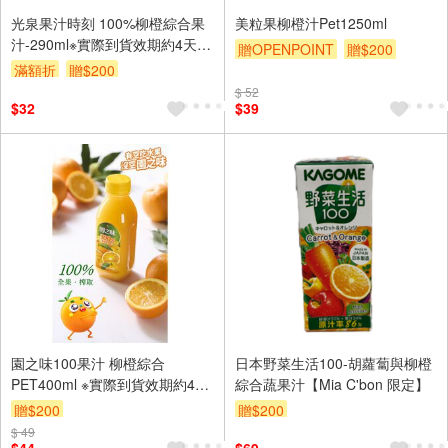
光泉果汁時刻 100%柳橙綜合果
美粒果柳橙汁Pet1250ml
汁-290ml※實際到貨效期約4天以
贈OPENPOINT
贈$200
上
滿額折
贈$200
$ 52
$32
$39
園之味100果汁 柳橙綜合
日本野菜生活100-胡蘿蔔與柳橙
PET400ml ※實際到貨效期約4天
綜合蔬果汁【Mia C'bon 限定】
以上
贈$200
贈$200
$ 49