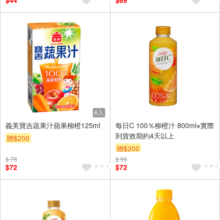
$44
$69
6入
義美寶吉蔬果汁蘋果柳橙125ml
每日C 100％柳橙汁 800ml※實際
到貨效期約4天以上
贈$200
贈$200
$ 76
$ 99
$72
$72