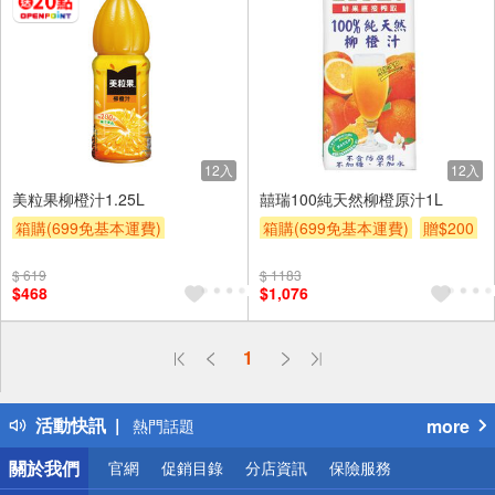
12入
12入
美粒果柳橙汁1.25L
囍瑞100純天然柳橙原汁1L
箱購(699免基本運費)
箱購(699免基本運費)
贈$200
贈OPENPOINT
贈$200
$ 619
$ 1183
$468
$1,076
偏遠地區配送
1
詐騙網頁！請小心！
得獎公告
活動快訊
more
熱門話題
銀行優惠
關於我們
官網
促銷目錄
分店資訊
保險服務
偏遠地區配送
詐騙網頁！請小心！