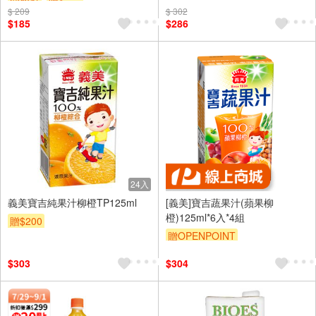
$ 209
$ 302
$185
$286
24入
義美寶吉純果汁柳橙TP125ml
[義美]寶吉蔬果汁(蘋果柳
橙)125ml*6入*4組
贈$200
贈OPENPOINT
$303
$304