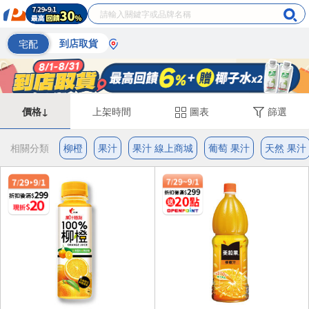
宅配
到店取貨
價格↓
上架時間
圖表
篩選
相關分類
柳橙
果汁
果汁 線上商城
葡萄 果汁
天然 果汁