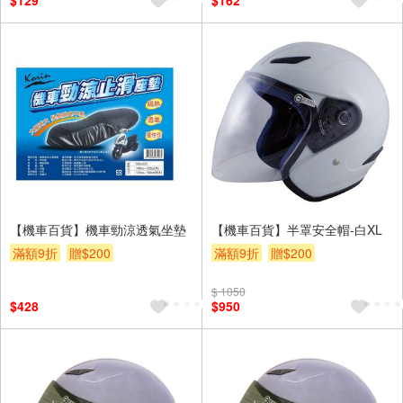
$129
$162
【機車百貨】機車勁涼透氣坐墊
【機車百貨】半罩安全帽-白XL
滿額9折
贈$200
滿額9折
贈$200
$ 1050
$428
$950