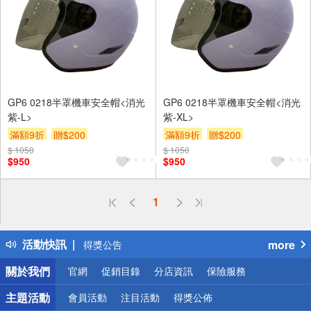
GP6 0218半罩機車安全帽<消光
GP6 0218半罩機車安全帽<消光
紫-L>
紫-XL>
滿額9折
贈$200
滿額9折
贈$200
$ 1050
$ 1050
$950
$950
1
偏遠地區配送
詐騙網頁！請小心！
活動快訊
more
得獎公告
熱門話題
關於我們
官網
促銷目錄
分店資訊
保險服務
銀行優惠
偏遠地區配送
主題活動
會員活動
注目活動
得獎公佈
詐騙網頁！請小心！