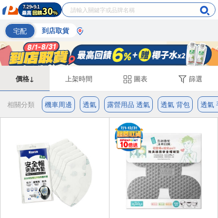
宅配
到店取貨
價格↓
上架時間
圖表
篩選
相關分類
機車周邊
透氣
露營用品 透氣
透氣 背包
透氣 