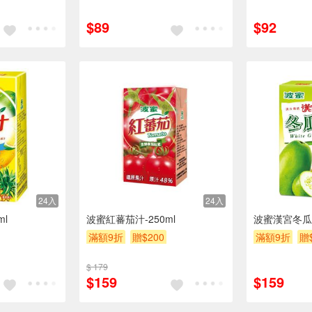
$89
$92
24入
24入
ml
波蜜紅蕃茄汁-250ml
波蜜漢宮冬瓜茶
滿額9折
贈$200
滿額9折
贈
$ 179
$159
$159