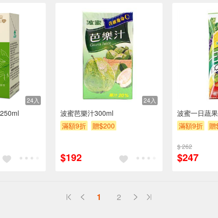
24入
24入
50ml
波蜜芭樂汁300ml
波蜜一日蔬果1
滿額9折
贈$200
滿額9折
贈
$ 262
$192
$247
送
1
2
請小心！