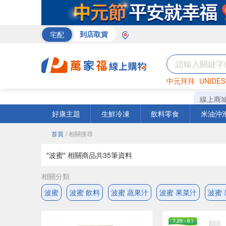
宅配
到店取貨
中元拜拜
UNIDES
巧克力
罐頭
咖啡
線上商
好康主題
生鮮冷凍
飲料零食
米油沖
首頁
/ 相關搜尋
"波蜜" 相關商品共
35
筆資料
相關分類
波蜜
波蜜 飲料
波蜜 蔬果汁
波蜜 果菜汁
波蜜 