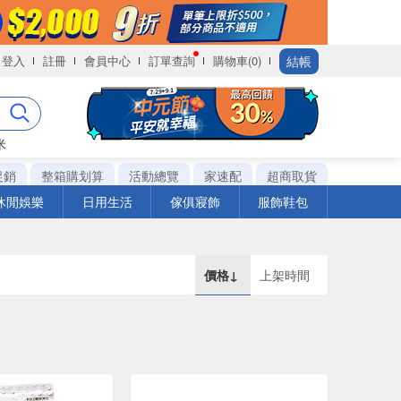
結帳
登入
註冊
會員中心
訂單查詢
購物車(0)
米
促銷
整箱購划算
活動總覽
家速配
超商取貨
休閒娛樂
日用生活
傢俱寢飾
服飾鞋包
價格↓
上架時間