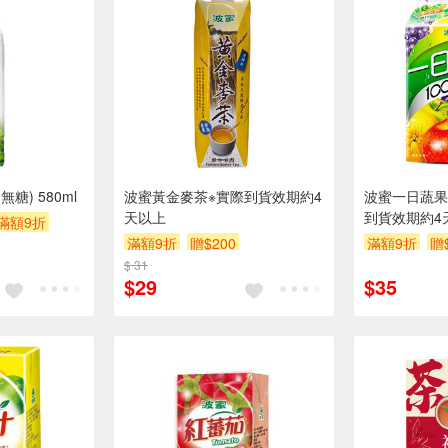
糖) 580ml
波蜜黃金麥茶※實際到貨效期約4
波蜜一日蔬果果
天以上
到貨效期約4
滿額9折
滿額9折
贈$200
滿額9折
贈
$ 31
$29
$35