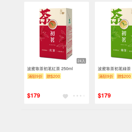
24入
波蜜靠茶初茗紅茶 250ml
波蜜靠茶初茗綠茶 2
滿額9折
贈$200
滿額9折
贈$200
$179
$179
偏遠地區配
詐騙網頁！