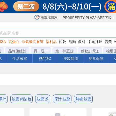
萬家福服務
PROSPERITY PLAZA APP下載
IGN
高蛋白
冷氣最高省萬
福利品
餅乾
泡麵
飲料
中元拜拜
義美
海苔
城
品牌旗艦館
買一送一
第二件五折
點數加碼送
檔期
泡
生活家電
熱門3C
美妝個清
嬰童保健
果汁
波蜜 鋁箔包
波蜜 茶
原汁 波蜜
無糖 波蜜