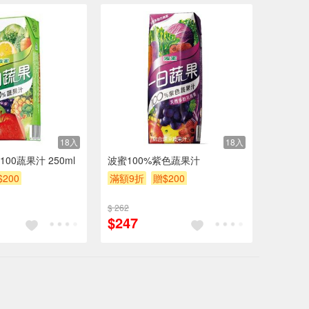
18入
18入
00蔬果汁 250ml
波蜜100%紫色蔬果汁
$200
滿額9折
贈$200
$ 262
$247