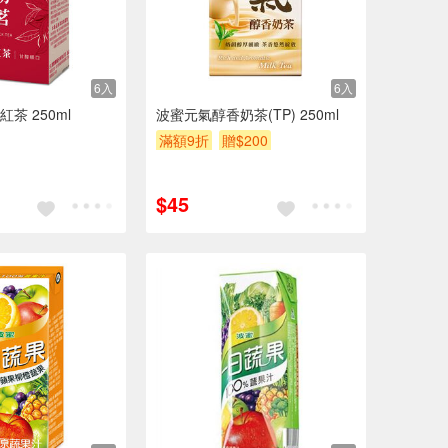
6入
6入
茶 250ml
波蜜元氣醇香奶茶(TP) 250ml
滿額9折
贈$200
$45