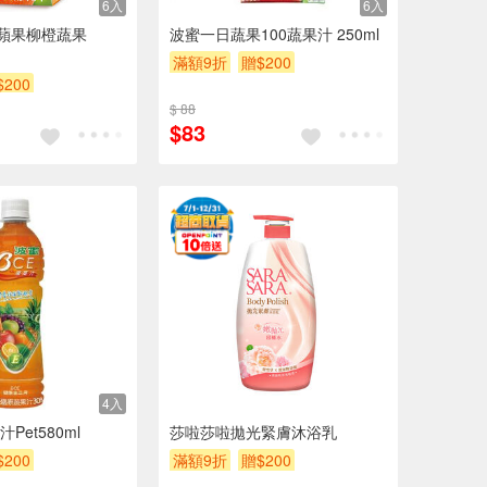
6入
6入
0蘋果柳橙蔬果
波蜜一日蔬果100蔬果汁 250ml
滿額9折
贈$200
$200
$ 88
$83
4入
Pet580ml
莎啦莎啦拋光緊膚沐浴乳
$200
滿額9折
贈$200