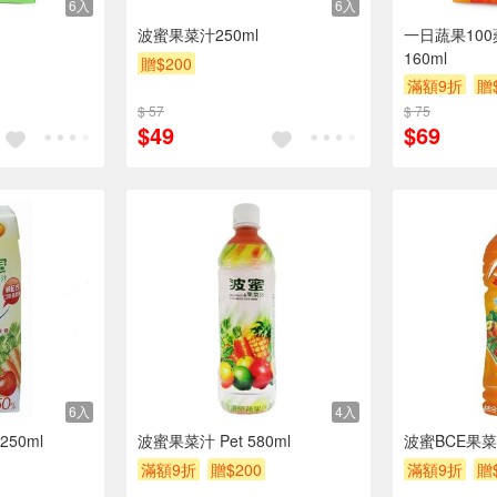
6入
6入
波蜜果菜汁250ml
一日蔬果10
160ml
贈$200
滿額9折
贈
$ 57
$ 75
$49
$69
6入
4入
50ml
波蜜果菜汁 Pet 580ml
波蜜BCE果菜汁
滿額9折
贈$200
滿額9折
贈