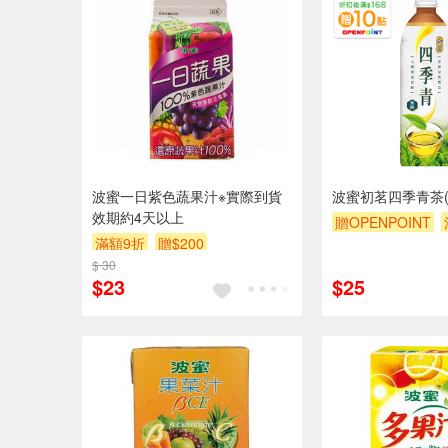
波蜜一日紫色蔬果汁※實際到貨
波蜜初茗四季青茶(無
效期約4天以上
贈OPENPOINT
滿額9折
贈$200
贈$200
$ 30
$23
$25