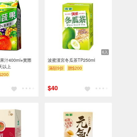
6入
汁400ml※實際
波蜜漢宮冬瓜茶TP250ml
天以上
滿額9折
贈$200
$200
$40