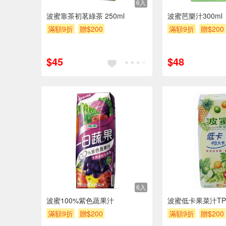
6入
波蜜靠茶初茗綠茶 250ml
波蜜芭樂汁300ml
滿額9折
贈$200
滿額9折
贈$200
$45
$48
6入
波蜜100%紫色蔬果汁
波蜜低卡果菜汁TP2
滿額9折
贈$200
滿額9折
贈$200