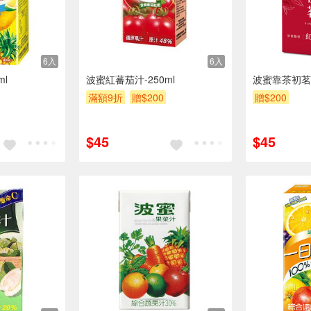
6入
6入
ml
波蜜紅蕃茄汁-250ml
波蜜靠茶初茗紅
滿額9折
贈$200
贈$200
$45
$45