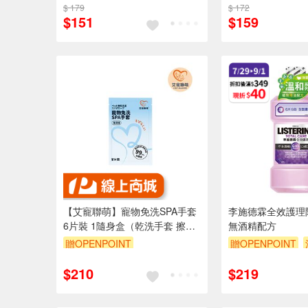
$ 179
$ 172
$151
$159
【艾寵聯萌】寵物免洗SPA手套
李施德霖全效護理
6片裝 1隨身盒（乾洗手套 擦澡
無酒精配方
手套 狗洗澡套 貓乾洗澡 寵物濕
贈OPENPOINT
贈OPENPOINT
紙巾）
訂單滿 2000 元折抵 100元
贈$200
$210
$219
（運費不算在 2000 元的範圍
內）
訂單滿999享9折