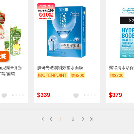
 齒兒樂®健齒
肌研光透潤瞬效補水面膜
露得清水活保
草莓/葡萄
贈OPENPOINT
贈$200
贈$200
折
$339
$379
1
2