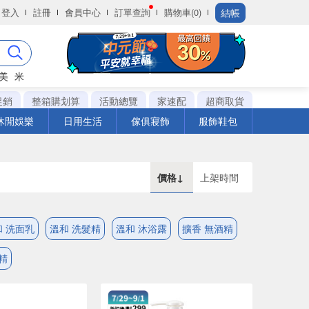
結帳
登入
註冊
會員中心
訂單查詢
購物車(0)
美
米
促銷
整箱購划算
活動總覽
家速配
超商取貨
休閒娛樂
日用生活
傢俱寢飾
服飾鞋包
價格↓
上架時間
和 洗面乳
溫和 洗髮精
溫和 沐浴露
擴香 無酒精
精