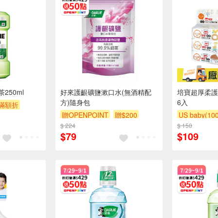
250ml
好來護齦礦鹽漱口水(無酒精配
培寶超厚柔護
方)隨身包
6入
滿額折
贈OPENPOINT
贈$200
US baby(1
$ 224
$ 150
滿額贈
滿
$79
$109