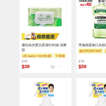
優生純水嬰兒柔濕巾80抽-清爽
李施德霖漱口水綠茶
型
贈OPENPOINT
US baby(1000免運)
下單贈
贈$200
$ 45
滿額贈
滿額贈
滿額贈
$ 99
$39
$59