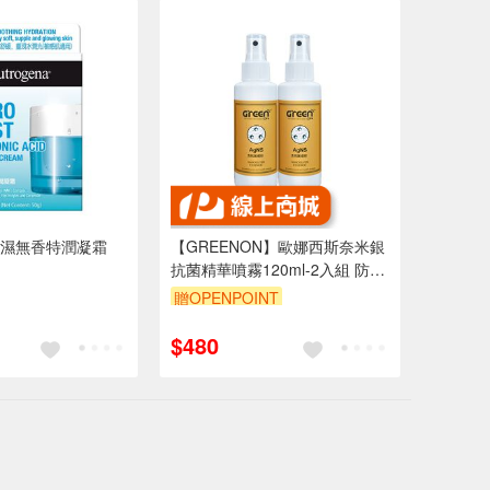
濕無香特潤凝霜
【GREENON】歐娜西斯奈米銀
抗菌精華噴霧120ml-2入組 防疫
隨身瓶
贈OPENPOINT
$480