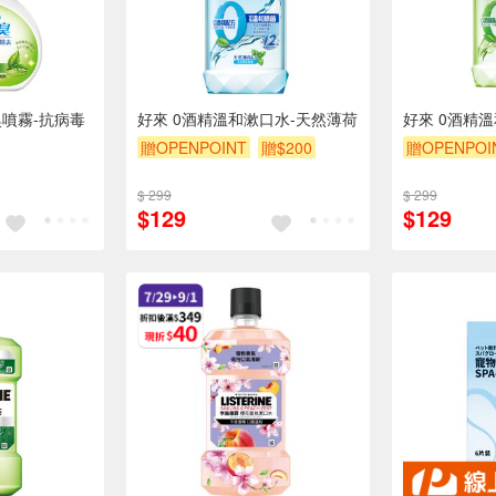
噴霧-抗病毒
好來 0酒精溫和漱口水-天然薄荷
好來 0酒精
贈OPENPOINT
贈$200
贈OPENPOI
$ 299
$ 299
$129
$129