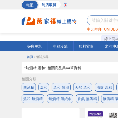
宅配
到店取貨
中元拜拜
UNIDES
海苔
巧克力
罐頭
線上商
好康主題
生鮮冷凍
飲料零食
米油沖
首頁
/ 相關搜尋
"無酒精,溫和" 相關商品共
44
筆資料
相關分類
無酒精
溫和
溫和 保濕
天然 溫和
清爽 溫和
溫和 無酒精
無酒精 濕紙巾
香氛 無酒精
無酒精 