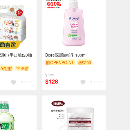
濕巾(手口臉)20抽
Biore深層卸粧乳180ml
贈OPENPOINT
贈$200
000免運)
下單贈
額贈
滿額贈
$ 139
$128