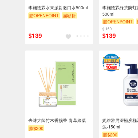
李施德霖水果派對漱口水500ml
李施德霖綠茶防蛀
500ml
贈OPENPOINT
滿額折
贈OPENPOINT
贈$200
贈$200
$ 169
$139
$139
去味大師竹木香擴香-青草綠葉
妮維雅男深極炭極
泥-150ml
贈$200
贈$200