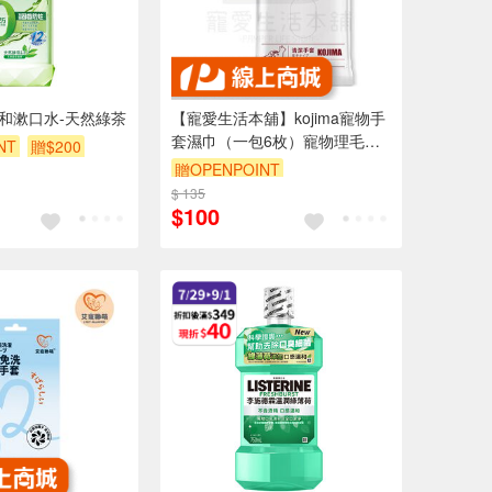
溫和漱口水-天然綠茶
【寵愛生活本舖】kojima寵物手
套濕巾（一包6枚）寵物理毛濕
NT
贈$200
紙巾
贈OPENPOINT
$ 135
$100