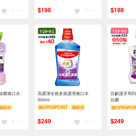
贈$200
贈$200
$198
$198
除菌漱口水-
高露潔全效多效護理漱口水
百齡護牙周到
500ml
抗菌
贈OPENPOINT
滿額折
滿額折
贈OPENPOI
贈$200
$249
$249