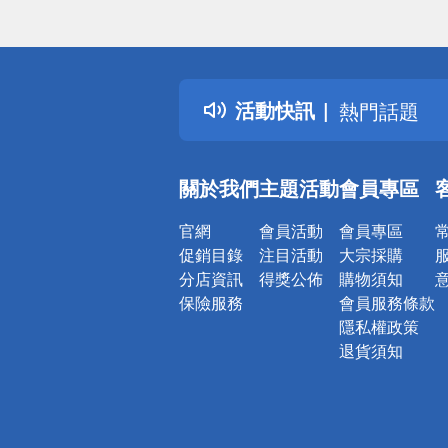
偏遠地區配
詐騙網頁！
得獎公告
活動快訊
熱門話題
銀行優惠
偏遠地區配
關於我們
主題活動
會員專區
詐騙網頁！
官網
會員活動
會員專區
促銷目錄
注目活動
大宗採購
分店資訊
得獎公佈
購物須知
保險服務
會員服務條款
隱私權政策
退貨須知