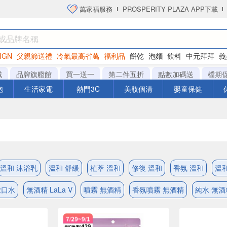
萬家福服務
PROSPERITY PLAZA APP下載
IGN
父親節送禮
冷氣最高省萬
福利品
餅乾
泡麵
飲料
中元拜拜
義
衛生紙
城
品牌旗艦館
買一送一
第二件五折
點數加碼送
檔期
泡
生活家電
熱門3C
美妝個清
嬰童保健
溫和 沐浴乳
溫和 舒緩
植萃 溫和
修復 溫和
香氛 溫和
溫
漱口水
無酒精 LaLa V
噴霧 無酒精
香氛噴霧 無酒精
純水 無酒