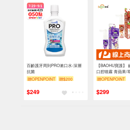
訂單滿699享95折
百齡護牙周到PRO漱口水-深層
【BAOHU寶護】
抗菌
口腔噴霧 青蘋果/
20ml
贈OPENPOINT
贈$200
贈OPENPOINT
訂單滿1499享95
$249
$299