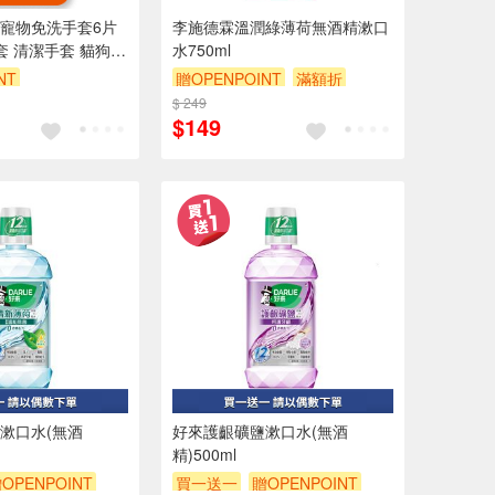
寵物免洗手套6片
李施德霖溫潤綠薄荷無酒精漱口
套 清潔手套 貓狗沐
水750ml
 免洗濕巾 貓狗乾洗
NT
贈OPENPOINT
滿額折
0 元折抵 100元
$ 249
贈$200
$149
 2000 元的範圍
內）
9折
95折
漱口水(無酒
好來護齦礦鹽漱口水(無酒
精)500ml
OPENPOINT
買一送一
贈OPENPOINT