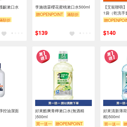
護齦漱口水
李施德霖櫻花蜜桃漱口水500ml
【艾寵聯萌】
1袋（乾洗手
贈OPENPOINT
滿額折
浴 寵物洗澡
滿額折
贈OPENPOI
贈$200
澡）
訂單滿 200
$139
$140
（運費不算在
訂單滿999享
訂單滿699享
淨控油潔面
好來酷爽青檸漱口水(無酒精
好來清新薄荷
)500ml
精)500ml
買一送一
贈OPENPOINT
買一送一
贈