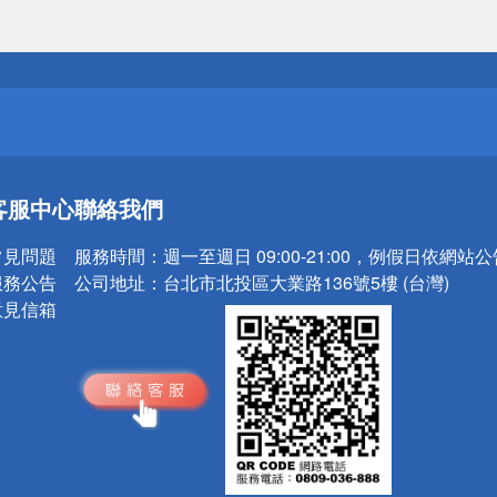
送
請小心！
送
客服中心
聯絡我們
請小心！
常見問題
服務時間：
週一至週日 09:00-21:00，例假日依網站
服務公告
公司地址：
台北市北投區大業路136號5樓 (台灣)
意見信箱