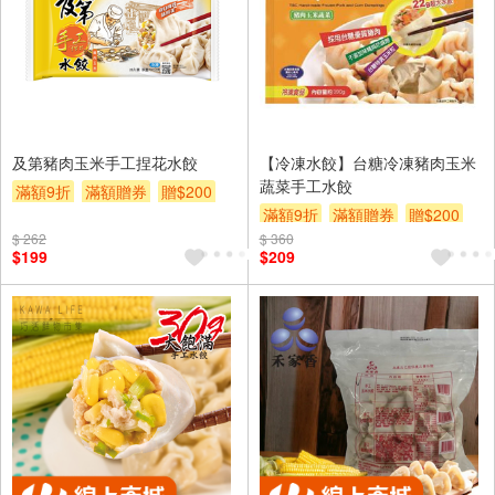
及第豬肉玉米手工捏花水餃
【冷凍水餃】台糖冷凍豬肉玉米
蔬菜手工水餃
滿額9折
滿額贈券
贈$200
滿額9折
滿額贈券
贈$200
$ 262
$ 360
$199
$209