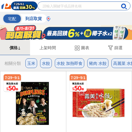
宅配
到店取貨
價格↓
上架時間
圖表
篩選
相關分類
玉米
水餃
水餃 加熱即食
豬肉 水餃
高麗菜 水