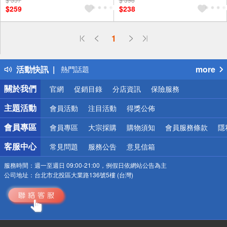
$259
$238
偏遠地區配送
1
詐騙網頁！請小心！
得獎公告
活動快訊
more
熱門話題
銀行優惠
關於我們
官網
促銷目錄
分店資訊
保險服務
偏遠地區配送
詐騙網頁！請小心！
主題活動
會員活動
注目活動
得獎公佈
會員專區
會員專區
大宗採購
購物須知
會員服務條款
隱
客服中心
常見問題
服務公告
意見信箱
服務時間：
週一至週日 09:00-21:00，例假日依網站公告為主
公司地址：
台北市北投區大業路136號5樓 (台灣)