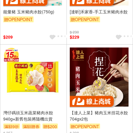
能量豬 玉米豬肉水餃(750g)
[達昕]禾家香-手工玉米豬肉水餃
贈OPENPOINT
贈OPENPOINT
$ 230
$209
$229
灣仔碼頭玉米蔬菜豬肉水餃
【達人上菜】豬肉玉米捏花水餃
940g※新舊包裝將隨機出貨
704gx2包
滿額9折
滿額贈券
贈$200
贈OPENPOINT
$ 357
$ 398