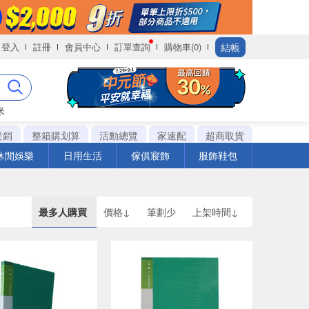
結帳
登入
註冊
會員中心
訂單查詢
購物車(0)
米
促銷
整箱購划算
活動總覽
家速配
超商取貨
休閒娛樂
日用生活
傢俱寢飾
服飾鞋包
最多人購買
價格↓
筆劃少
上架時間↓