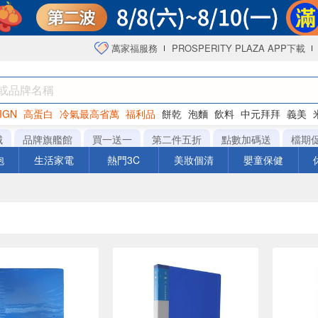
萬家福服務
PROSPERITY PLAZA APP下載
IGN
高蛋白
冷氣最高省萬
福利品
餅乾
泡麵
飲料
中元拜拜
義美
海苔
城
品牌旗艦館
買一送一
第二件五折
點數加碼送
檔期
泡
生活家電
熱門3C
美妝個清
嬰童保健