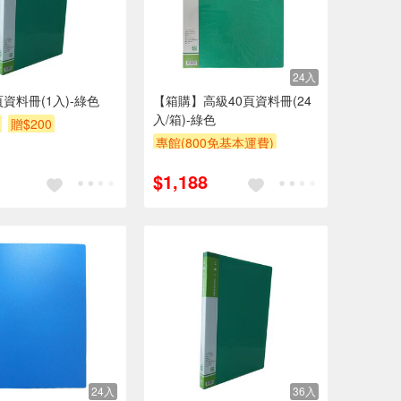
24入
頁資料冊(1入)-綠色
【箱購】高級40頁資料冊(24
入/箱)-綠色
贈$200
專館(800免基本運費)
滿額9折
贈$200
$1,188
24入
36入