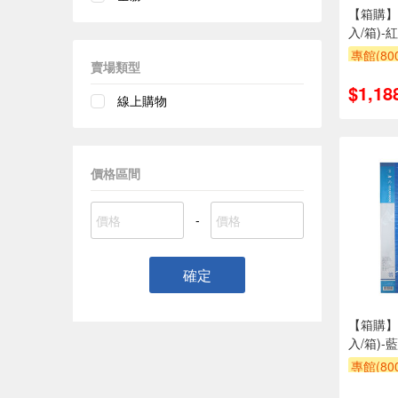
【箱購】
入/箱)-
專館(8
賣場類型
滿額9折
$1,18
線上購物
價格區間
-
確定
【箱購】
入/箱)-
專館(8
滿額9折