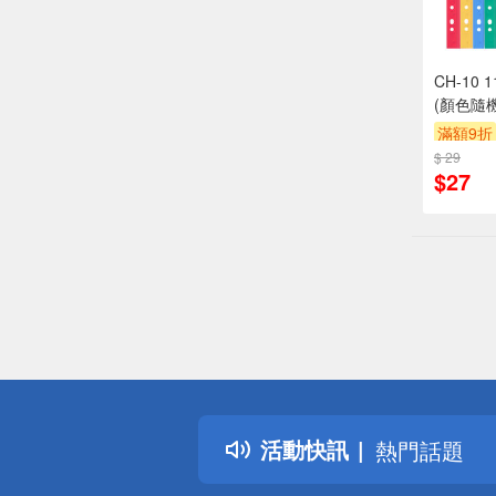
CH-10
(顏色隨
滿額9折
$ 29
$27
偏遠地區配
詐騙網頁！
得獎公告
活動快訊
熱門話題
銀行優惠