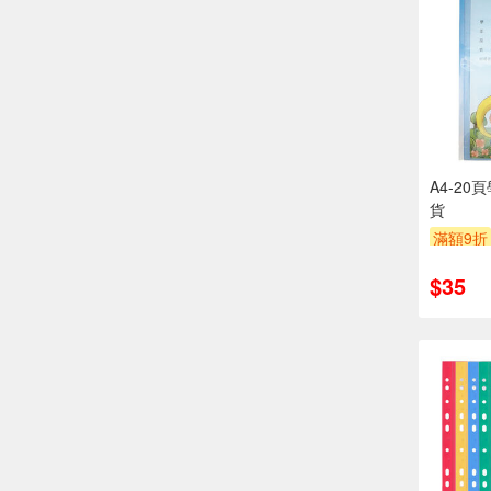
A4-2
貨
滿額9折
$35