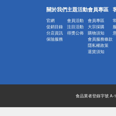
偏遠地區配
關於我們
主題活動
會員專區
詐騙網頁！
官網
會員活動
會員專區
促銷目錄
注目活動
大宗採購
分店資訊
得獎公佈
購物須知
保險服務
會員服務條款
隱私權政策
退貨須知
食品業者登錄字號 A-122