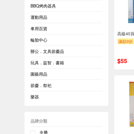
BBQ烤肉器具
運動用品
車用百貨
高級40頁
輪胎中心
滿額9折
辦公．文具節慶品
$55
玩具．益智．書籍
園藝用品
節慶．祭祀
樂器
品牌分類
全勝