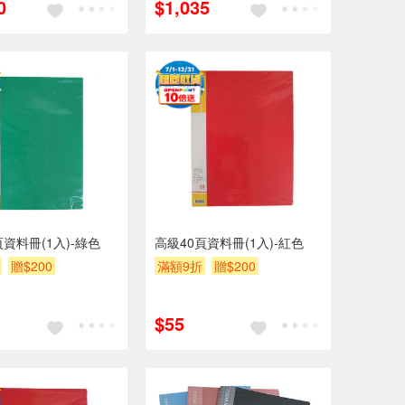
0
$1,035
頁資料冊(1入)-綠色
高級40頁資料冊(1入)-紅色
贈$200
滿額9折
贈$200
$55