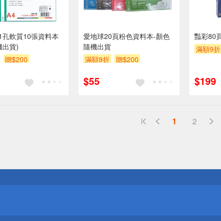
 11孔軟質10張資料本
愛地球20頁粉色資料本-顏色
豔彩80
機出貨)
隨機出貨
滿額9折
贈$200
滿額9折
贈$200
$55
$199
1
2
送
請小心！