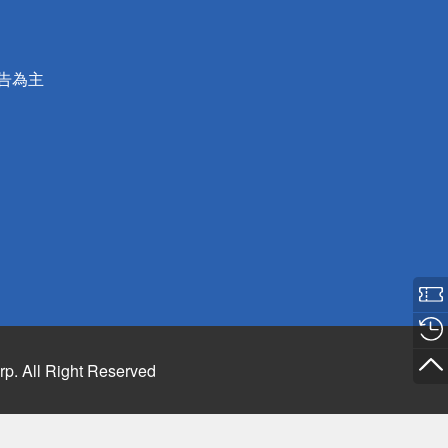
公告為主
rp. All Right Reserved