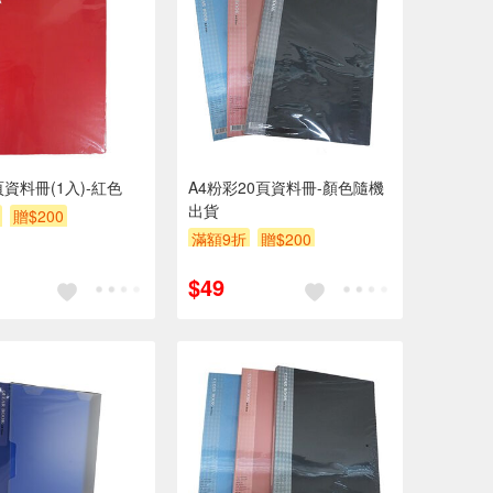
頁資料冊(1入)-紅色
A4粉彩20頁資料冊-顏色隨機
出貨
贈$200
滿額9折
贈$200
$49