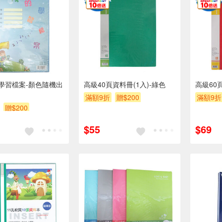
0頁學習檔案-顏色隨機出
高級40頁資料冊(1入)-綠色
高級60
滿額9折
贈$200
滿額9折
贈$200
$55
$69