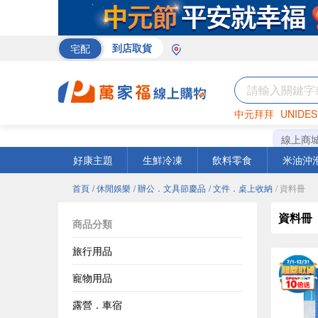
宅配
到店取貨
中元拜拜
UNIDES
巧克力
罐頭
咖啡
線上商
好康主題
生鮮冷凍
飲料零食
米油沖
首頁
/ 休閒娛樂
/ 辦公．文具節慶品
/ 文件．桌上收納
/ 資料冊
資料冊
商品分類
旅行用品
寵物用品
露營．車宿