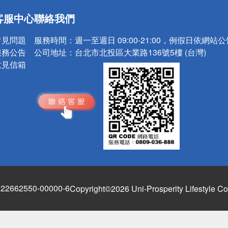
送
客服中心
聯絡我們
請小心！
常見問題
服務時間：
週一至週日 09:00-21:00，例假日依網站
服務公告
公司地址：
台北市北投區大業路136號5樓 (台灣)
意見信箱
662550-00000-6
Copyright©2026 Uni-Prosperity Lifestyle Co