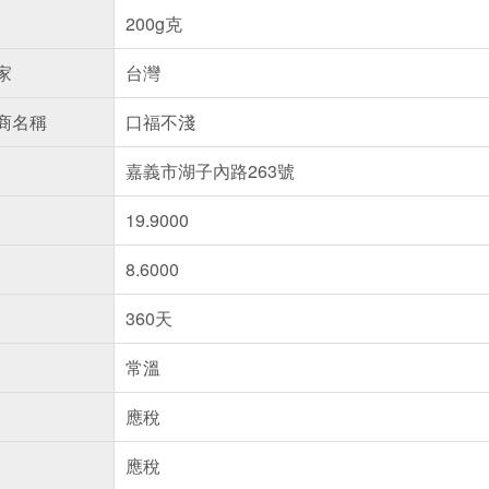
200g克
家
台灣
商名稱
口福不淺
嘉義市湖子內路263號
19.9000
8.6000
360天
常溫
應稅
應稅