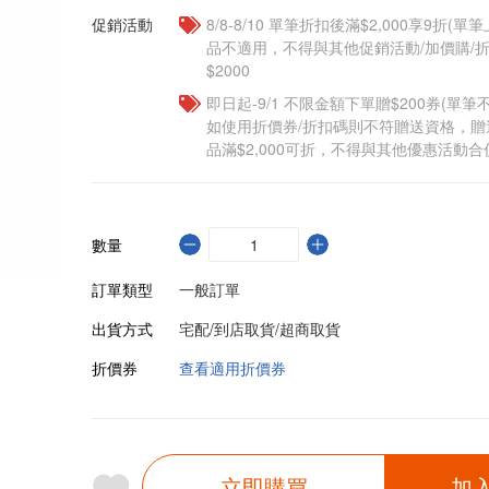
促銷活動
8/8-8/10 單筆折扣後滿$2,000享9折(單
品不適用，不得與其他促銷活動/加價購/折
$2000
即日起-9/1 不限金額下單贈$200券(單
如使用折價券/折扣碼則不符贈送資格，
品滿$2,000可折，不得與其他優惠活動合
數量
訂單類型
一般訂單
出貨方式
宅配/到店取貨/超商取貨
折價券
查看適用折價券
立即購買
加