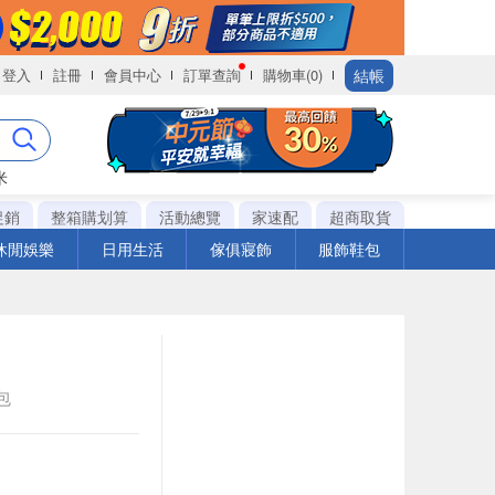
結帳
登入
註冊
會員中心
訂單查詢
購物車(0)
米
促銷
整箱購划算
活動總覽
家速配
超商取貨
休閒娛樂
日用生活
傢俱寢飾
服飾鞋包
k包