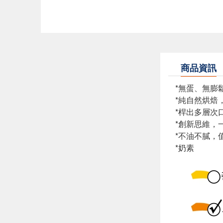
商品資訊
*無蛋、無膨
*純自然烘焙
*桿出多層次
*創新思維，
*不油不膩，
*奶素