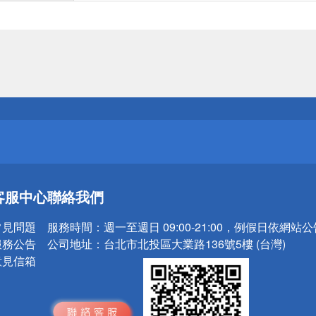
送
請小心！
送
客服中心
聯絡我們
請小心！
常見問題
服務時間：
週一至週日 09:00-21:00，例假日依網站
服務公告
公司地址：
台北市北投區大業路136號5樓 (台灣)
意見信箱