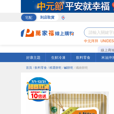
宅配
到店取貨
中元拜拜
UNIDES
巧克力
罐頭
咖啡
線上商
好康主題
生鮮冷凍
飲料零食
米油沖
首頁
/ 飲料零食
/ 精選餅乾
/ 鹹餅乾
/ 纖維餅乾