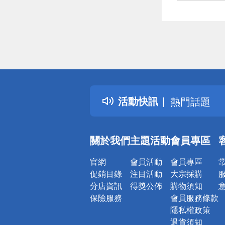
偏遠地區配
詐騙網頁！
得獎公告
活動快訊
熱門話題
銀行優惠
偏遠地區配
關於我們
主題活動
會員專區
詐騙網頁！
官網
會員活動
會員專區
促銷目錄
注目活動
大宗採購
分店資訊
得獎公佈
購物須知
保險服務
會員服務條款
隱私權政策
退貨須知