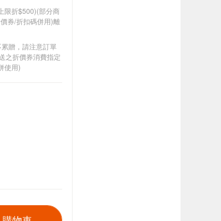
筆上限折$500)(部分商
價券/折扣碼併用)離
筆不累贈，請注意訂單
贈送之折價券消費指定
併使用)
入購物車