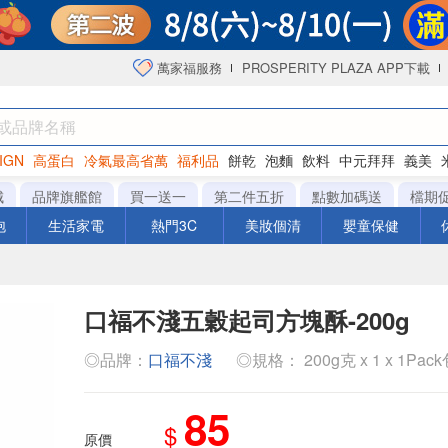
萬家福服務
PROSPERITY PLAZA APP下載
IGN
高蛋白
冷氣最高省萬
福利品
餅乾
泡麵
飲料
中元拜拜
義美
海苔
城
品牌旗艦館
買一送一
第二件五折
點數加碼送
檔期
泡
生活家電
熱門3C
美妝個清
嬰童保健
口福不淺五穀起司方塊酥-200g
◎品牌：
口福不淺
◎規格： 200g克 x 1 x 1Pac
85
$
原價