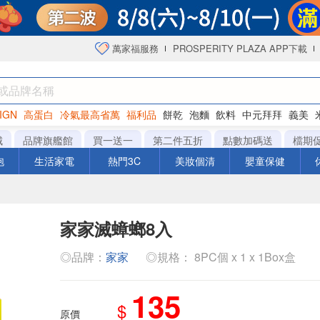
萬家福服務
PROSPERITY PLAZA APP下載
IGN
高蛋白
冷氣最高省萬
福利品
餅乾
泡麵
飲料
中元拜拜
義美
海苔
城
品牌旗艦館
買一送一
第二件五折
點數加碼送
檔期
泡
生活家電
熱門3C
美妝個清
嬰童保健
家家滅蟑螂8入
◎品牌：
家家
◎規格： 8PC個 x 1 x 1Box盒
135
$
原價