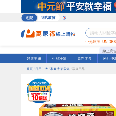
宅配
到店取貨
中元拜拜
UNIDES
巧克力
罐頭
咖啡
線上商
好康主題
生鮮冷凍
飲料零食
米油沖
首頁
/ 日用生活
/ 家庭清潔 殺蟲
/ 殺蟲用品