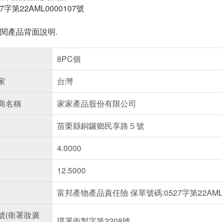
7字第22AML0000107號
閱產品背面說明.
8PC個
家
台灣
商名稱
家家產品股份有限公司
苗栗縣銅鑼鄉民享路５號
4.0000
12.5000
富邦產物產品責任險 保單號碼:0527字第22AML0
號(衛署妝廣
環署衛製字第2208號