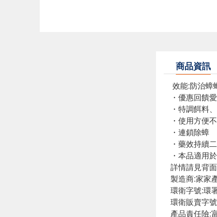
商品資訊
效能:防治蟑
・優惠回
・特調餌料、
・使用
・
・藥效持續二
・本品適用於
詳情請見背面
製造商:家家
環衛字號:環署
環衛販賣字號:
產品責任險: