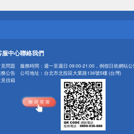
送
請小心！
送
客服中心
聯絡我們
請小心！
常見問題
服務時間：
週一至週日 09:00-21:00，例假日依網站
服務公告
公司地址：
台北市北投區大業路136號5樓 (台灣)
意見信箱