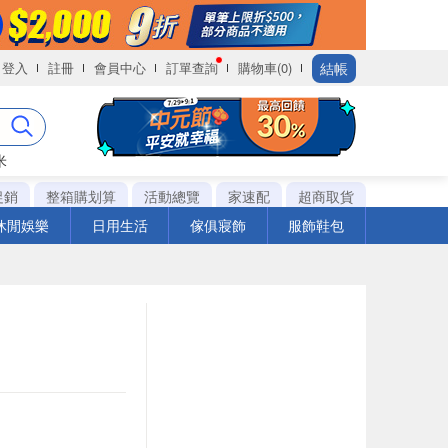
結帳
登入
註冊
會員中心
訂單查詢
購物車(0)
米
促銷
整箱購划算
活動總覽
家速配
超商取貨
休閒娛樂
日用生活
傢俱寢飾
服飾鞋包