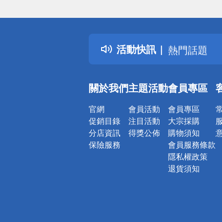
偏遠地區配
詐騙網頁！
得獎公告
活動快訊
熱門話題
銀行優惠
偏遠地區配
關於我們
主題活動
會員專區
詐騙網頁！
官網
會員活動
會員專區
促銷目錄
注目活動
大宗採購
分店資訊
得獎公佈
購物須知
保險服務
會員服務條款
隱私權政策
退貨須知