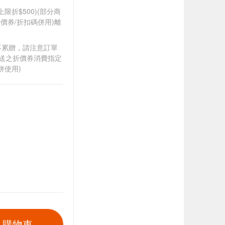
筆上限折$500)(部分商
價券/折扣碼併用)離
筆不累贈，請注意訂單
贈送之折價券消費指定
併使用)
入購物車