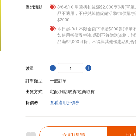
促銷活動
8/8-8/10 單筆折扣後滿$2,000享9折(單
品不適用，不得與其他促銷活動/加價購/折
$2000
即日起-9/1 不限金額下單贈$200券(單
如使用折價券/折扣碼則不符贈送資格，
品滿$2,000可折，不得與其他優惠活動合
數量
訂單類型
一般訂單
出貨方式
宅配/到店取貨/超商取貨
折價券
查看適用折價券
立即購買
加