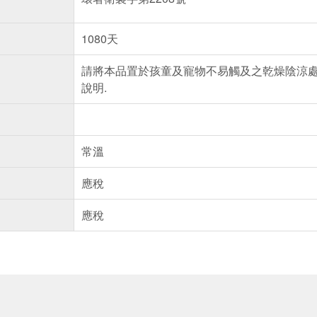
1080天
請將本品置於孩童及寵物不易觸及之乾燥陰涼處
說明.
常溫
應稅
應稅