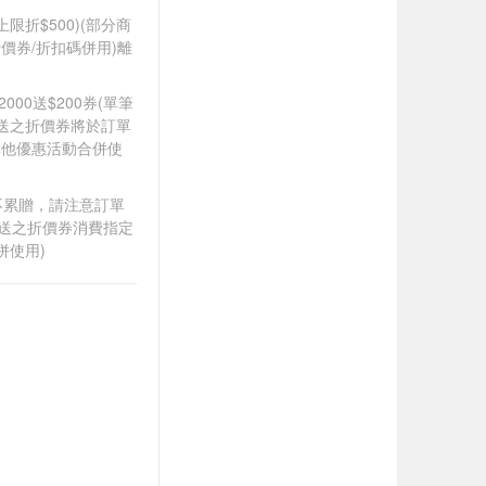
筆上限折$500)(部分商
價券/折扣碼併用)離
2000送$200券(單筆
贈送之折價券將於訂單
其他優惠活動合併使
筆不累贈，請注意訂單
贈送之折價券消費指定
併使用)