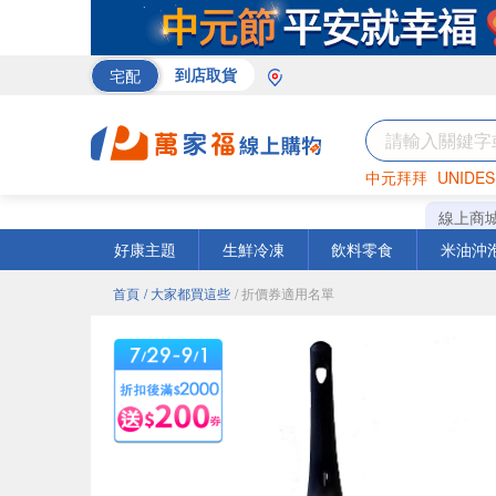
宅配
到店取貨
中元拜拜
UNIDES
巧克力
罐頭
咖啡
線上商
好康主題
生鮮冷凍
飲料零食
米油沖
首頁
/ 大家都買這些
/ 折價券適用名單