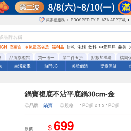
萬家福服務
PROSPERITY PLAZA APP下載
IGN
高蛋白
冷氣最高省萬
福利品
餅乾
泡麵
飲料
中元拜拜
義美
海苔
城
品牌旗艦館
買一送一
第二件五折
點數加碼送
檔期
泡
生活家電
熱門3C
美妝個清
嬰童保健
鍋寶複底不沾平底鍋30cm-金
◎品牌：
鍋寶
◎規格： 1PC個 x 1 x 1PC個
699
$
原價