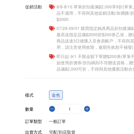
促銷活動
8/8-8/10 單筆折扣後滿$2,000享9折(單
品不適用，不得與其他促銷活動/加價購/折
$2000
07/29-09/01 購買指定鍋具商品折扣後滿$
最高送指定品滿$2000折$200券乙張，
商品送達3日後匯入至會員帳戶，不得與
用，請注意使用效期，逾期失效恕不補發)
即日起-9/1 不限金額下單贈$200券(單
如使用折價券/折扣碼則不符贈送資格，
品滿$2,000可折，不得與其他優惠活動合
樣式
金色
數量
訂單類型
一般訂單
出貨方式
宅配/到店取貨