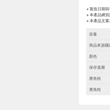
※ 製造日期
※ 本產品網
※ 本產品文
容量
商品來源國
顏色
保存溫層
應免稅
應免稅