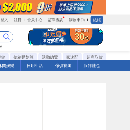
結帳
登入
註冊
會員中心
訂單查詢
購物車(0)
米
促銷
整箱購划算
活動總覽
家速配
超商取貨
休閒娛樂
日用生活
傢俱寢飾
服飾鞋包