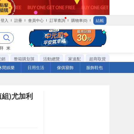
結帳
登入
註冊
會員中心
訂單查詢
購物車(0)
拜
米
促銷
整箱購划算
活動總覽
家速配
超商取貨
休閒娛樂
日用生活
傢俱寢飾
服飾鞋包
值組)尤加利