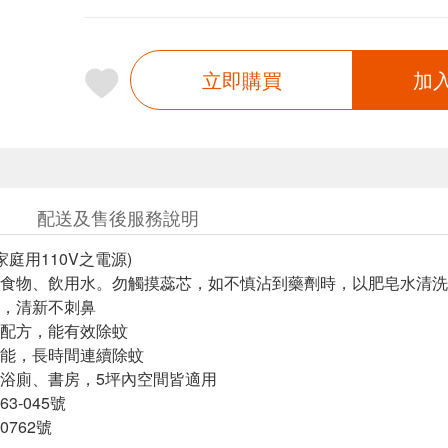
立即購買
加
配送及售後服務說明
家庭用110V之電源)
食物、飲用水。勿觸摸蕊芯，如不慎沾到藥劑時，以肥皂水清洗
，清新不刺鼻
除蚊配方，能有效除蚊
能，長時間連續除蚊
浴廁、書房，5坪內空間皆適用
3-045號
762號