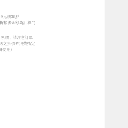
59元贈35點
皆以折扣後金額為計算門
筆不累贈，請注意訂單
贈送之折價券消費指定
併使用)