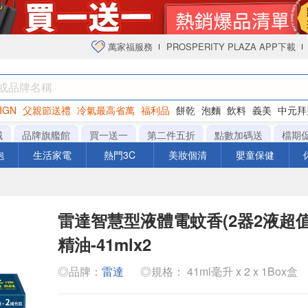
萬家福服務
PROSPERITY PLAZA APP下載
IGN
父親節送禮
冷氣最高省萬
福利品
餅乾
泡麵
飲料
義美
中元拜
衛生紙
城
品牌旗艦館
買一送一
第二件五折
點數加碼送
檔期
泡
生活家電
熱門3C
美妝個清
嬰童保健
雷達智慧型液體電蚊香(2器2液超
精油-41mlx2
◎品牌：
雷達
◎規格： 41ml毫升 x 2 x 1Box盒