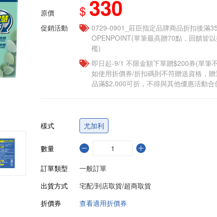
330
$
原價
促銷活動
0729-0901_莊臣指定品牌商品折扣後滿3
OPENPOINT(單筆最高贈70點，回饋
檻)
即日起-9/1 不限金額下單贈$200券(單
如使用折價券/折扣碼則不符贈送資格，
品滿$2,000可折，不得與其他優惠活動合
樣式
尤加利
數量
訂單類型
一般訂單
出貨方式
宅配/到店取貨/超商取貨
折價券
查看適用折價券