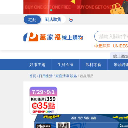
宅配
到店取貨
中元拜拜
UNIDES
罐頭
海苔
巧克力
線上商
好康主題
生鮮冷凍
飲料零食
米油沖
首頁
/ 日用生活
/ 家庭清潔 殺蟲
/ 殺蟲用品