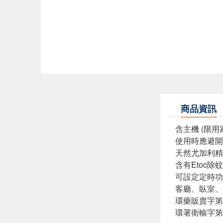
商品資訊
含主機 (限用
使用時應避開
天然尤加利精
含有Etoc
可設定定時功
客廳、臥室、
環藥販賣字第6
環署衛輸字第0