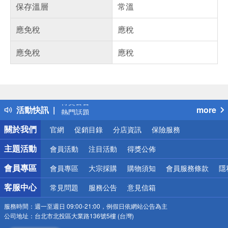
保存溫層
常溫
應免稅
應稅
應免稅
應稅
偏遠地區配送
詐騙網頁！請小心！
得獎公告
活動快訊
more
熱門話題
銀行優惠
關於我們
官網
促銷目錄
分店資訊
保險服務
偏遠地區配送
詐騙網頁！請小心！
主題活動
會員活動
注目活動
得獎公佈
會員專區
會員專區
大宗採購
購物須知
會員服務條款
隱
客服中心
常見問題
服務公告
意見信箱
服務時間：
週一至週日 09:00-21:00，例假日依網站公告為主
公司地址：
台北市北投區大業路136號5樓 (台灣)