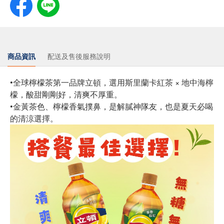
商品資訊
配送及售後服務說明
•全球檸檬茶第一品牌立頓，選用斯里蘭卡紅茶 × 地中海檸
檬，酸甜剛剛好，清爽不厚重。
•金黃茶色、檸檬香氣撲鼻，是解膩神隊友，也是夏天必喝
的清涼選擇。