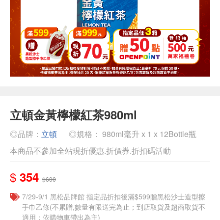
立頓金黃檸檬紅茶980ml
◎品牌：
立頓
◎規格： 980ml毫升 x 1 x 12Bottle瓶
本商品不參加全站現折優惠.折價券.折扣碼活動
$
354
$600
7/29-9/1 黑松品牌館 指定品折扣後滿$599贈黑松沙士造型擦
手巾乙條(不累贈,數量有限送完為止；到店取貨及超商取貨不
適用；依購物車帶出為主)