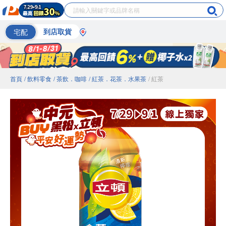
宅配
到店取貨
首頁
/ 飲料零食
/ 茶飲．咖啡
/ 紅茶．花茶．水果茶
/ 紅茶