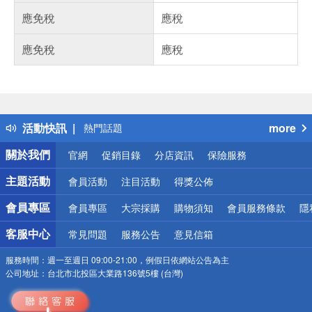
應免稅
應稅
應免稅
應稅
偏遠地區配送
詐騙網頁！請小心！
得獎公告
活動快訊
more
熱門話題
銀行優惠
關於我們
官網
促銷目錄
分店資訊
保險服務
偏遠地區配送
詐騙網頁！請小心！
主題活動
會員活動
注目活動
得獎公佈
會員專區
會員專區
大宗採購
購物須知
會員服務條款
隱
客服中心
常見問題
服務公告
意見信箱
服務時間：
週一至週日 09:00-21:00，例假日依網站公告為主
公司地址：
台北市北投區大業路136號5樓 (台灣)