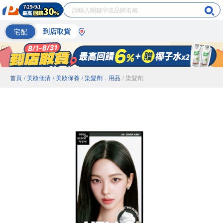
宅配
到店取貨
首頁
/ 美妝個清
/ 美妝保養
/ 染髮劑．用品
/ 染髮劑