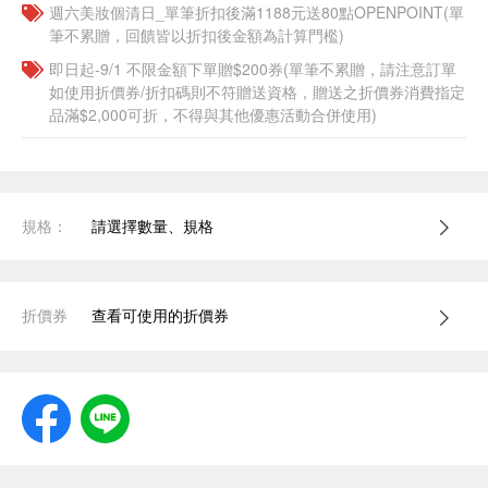
週六美妝個清日_單筆折扣後滿1188元送80點OPENPOINT(單
筆不累贈，回饋皆以折扣後金額為計算門檻)
即日起-9/1 不限金額下單贈$200券(單筆不累贈，請注意訂單
如使用折價券/折扣碼則不符贈送資格，贈送之折價券消費指定
品滿$2,000可折，不得與其他優惠活動合併使用)
規格：
請選擇數量、規格
折價券
查看可使用的折價券