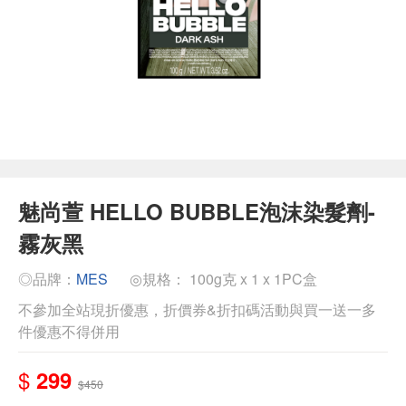
魅尚萱 HELLO BUBBLE泡沫染髮劑-
霧灰黑
◎品牌：
MES
◎規格： 100g克 x 1 x 1PC盒
不參加全站現折優惠，折價券&折扣碼活動與買一送一多
件優惠不得併用
$
299
$450