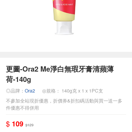
更圖-Ora2 Me淨白無瑕牙膏清蘋薄
荷-140g
◎品牌：
Ora2
◎規格： 140g克 x 1 x 1PC支
不參加全站現折優惠，折價券&折扣碼活動與買一送一多
件優惠不得併用
$
109
$129