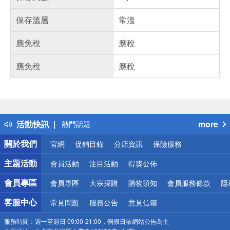
保存溫層
常溫
應免稅
應稅
應免稅
應稅
偏遠地區配送
詐騙網頁！請小心！
得獎公告
活動快訊
more
熱門話題
銀行優惠
關於我們
官網
促銷目錄
分店資訊
保險服務
偏遠地區配送
詐騙網頁！請小心！
主題活動
會員活動
注目活動
得獎公佈
會員專區
會員專區
大宗採購
購物須知
會員服務條款
隱
客服中心
常見問題
服務公告
意見信箱
服務時間：
週一至週日 09:00-21:00，例假日依網站公告為主