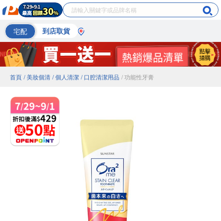
宅配
到店取貨
首頁
/ 美妝個清
/ 個人清潔
/ 口腔清潔用品
/ 功能性牙膏