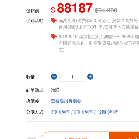
88187
$
$94,900
促銷價
促銷活動
滿萬免運(運費$500,可分期,安裝跨區費
使用6期以上分期0利率,需付基本安裝運費
6/18-8/19 購買指定商品即贈SP-2608
有限送完為止，到店取貨及超商取貨不適
主)​
數量
訂單類型
預購
折價券
查看適用折價券
分期方式
3期 0利率 / 6期 0利率 / 12期 0利率