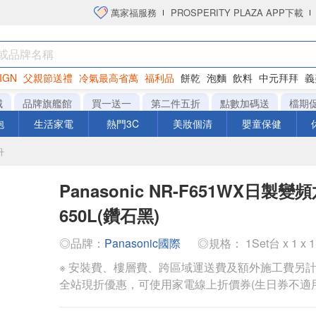
萬家福服務
PROSPERITY PLAZA APP下載
IGN
父親節送禮
冷氣最高省萬
福利品
餅乾
泡麵
飲料
中元拜拜
義
衛生紙
城
品牌旗艦館
買一送一
第二件五折
點數加碼送
檔期
泡
生活家電
熱門3C
美妝個清
嬰童保健
升
Panasonic NR-F651WX日製
650L(鑽石黑)
◎品牌：
Panasonic國際
◎規格： 1Set台 x 1 x 
※ 安裝費、樓層費、跨區域運送費及額外施工費另
全站現折優惠，可使用家電線上折價券(生日券不適用