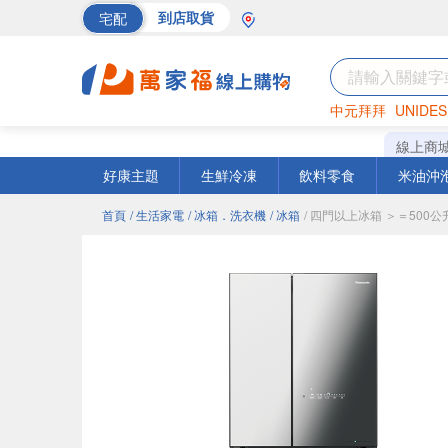
宅配
到店取貨
中元拜拜
UNIDES
海苔
巧克力
罐頭
線上商
好康主題
生鮮冷凍
飲料零食
米油沖
首頁
/ 生活家電
/ 冰箱．洗衣機
/ 冰箱
/ 四門以上冰箱 ＞＝500公