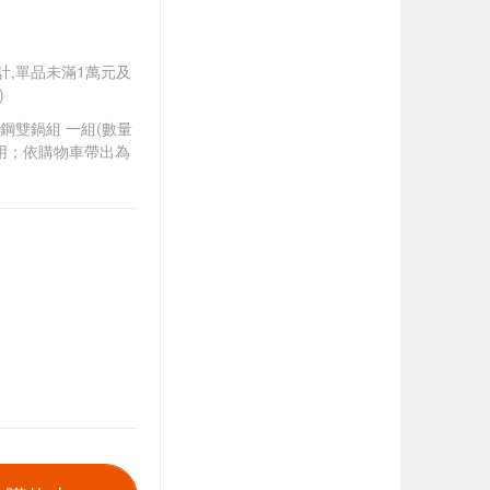
另計,單品未滿1萬元及
)
不鏽鋼雙鍋組 一組(數量
用；依購物車帶出為