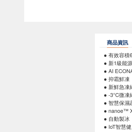
商品資訊
● 有效容積6
● 新1級能
● AI EC
● 抑霜鮮凍
● 新鮮急凍
● -3°C微凍
● 智慧保濕
● nanoe™
● 自動製冰
● IoT智慧