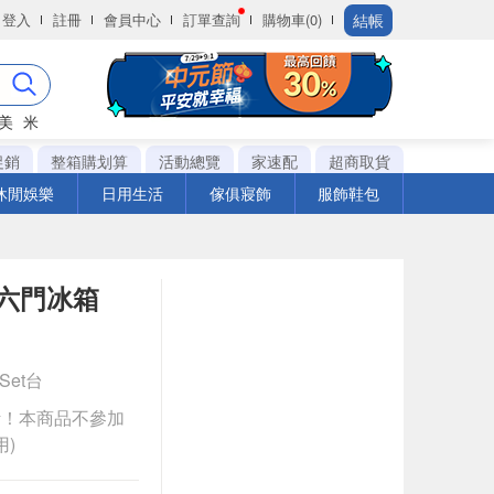
結帳
登入
註冊
會員中心
訂單查詢
購物車(0)
美
米
促銷
整箱購划算
活動總覽
家速配
超商取貨
休閒娛樂
日用生活
傢俱寢飾
服飾鞋包
變頻六門冰箱
1Set台
計！本商品不參加
)