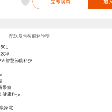
立即購買
加
配送及售後服務說明
50L
源效率
ONAVI智慧節能科技
結
結
蔬果室
 X 健康科技
健康家電