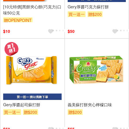
[10元特價]黑餅夾心餅(巧克力)口
Gery厚醬巧克力蘇打餅
味50公克
買一送一
贈$200
贈OPENPOINT
$10
$50
Gery厚醬起司蘇打餅
義美蘇打餅夾心檸檬口味
買一送一
贈$200
贈$200