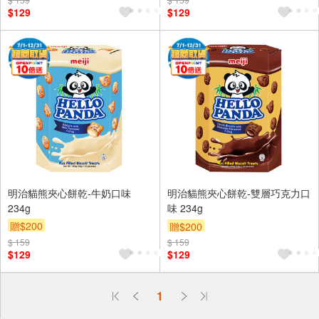
$129
$129
明治貓熊夾心餅乾-牛奶口味
明治貓熊夾心餅乾-雙層巧克力口
234g
味 234g
贈$200
贈$200
$ 159
$ 159
$129
$129
偏遠地區配送
1
詐騙網頁！請小心！