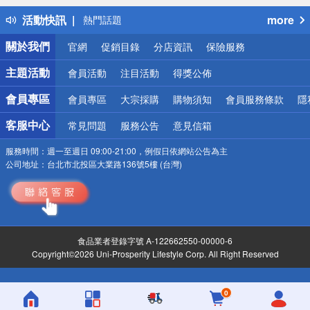
得獎公告
活動快訊
more
熱門話題
銀行優惠
關於我們
官網
促銷目錄
分店資訊
保險服務
偏遠地區配送
詐騙網頁！請小心！
主題活動
會員活動
注目活動
得獎公佈
會員專區
會員專區
大宗採購
購物須知
會員服務條款
隱
客服中心
常見問題
服務公告
意見信箱
服務時間：
週一至週日 09:00-21:00，例假日依網站公告為主
公司地址：
台北市北投區大業路136號5樓 (台灣)
食品業者登錄字號 A-122662550-00000-6
Copyright©2026 Uni-Prosperity Lifestyle Corp. All Right Reserved
0