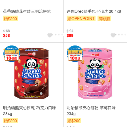
茱蒂絲純花生醬三明治餅乾
迷你Oreo隨手包-巧克力20.4x8
贈$200
贈OPENPOINT
滿額贈
贈$200
$ 68
$ 94
$58
$89
明治貓熊夾心餅乾-巧克力口味
明治貓熊夾心餅乾-草莓口味
234g
234g
贈$200
贈$200
$ 159
$ 159