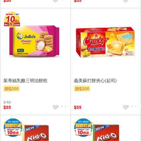
$50
$55
茱蒂絲乳酪三明治餅乾
義美蘇打餅夾心(起司)
贈$200
贈$200
$ 62
$55
$55