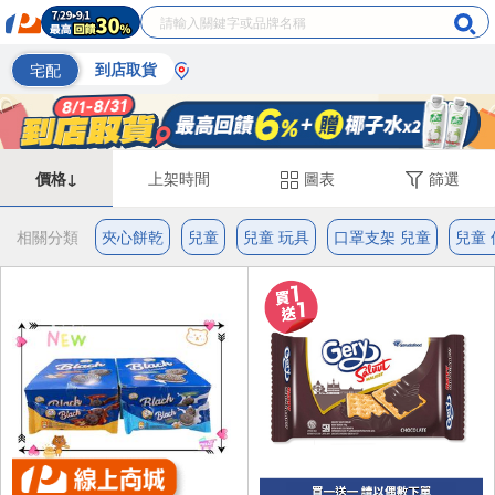
宅配
到店取貨
價格↓
上架時間
圖表
篩選
相關分類
夾心餅乾
兒童
兒童 玩具
口罩支架 兒童
兒童