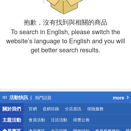
抱歉，沒有找到與相關的商品
To search in English, please switch the
website’s language to English and you will
get better search results.
偏遠地區配送
詐騙網頁！請小心！
得獎公告
活動快訊
more
熱門話題
銀行優惠
關於我們
官網
促銷目錄
分店資訊
保險服務
偏遠地區配送
詐騙網頁！請小心！
主題活動
會員活動
注目活動
得獎公佈
會員專區
會員專區
大宗採購
購物須知
會員服務條款
隱