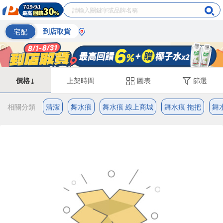
宅配
到店取貨
價格↓
上架時間
圖表
篩選
相關分類
清潔
舞水痕
舞水痕 線上商城
舞水痕 拖把
舞