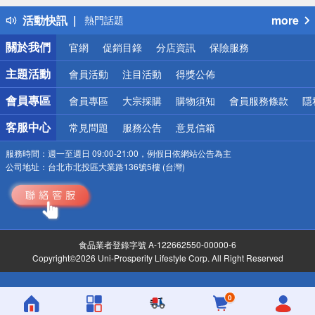
得獎公告
活動快訊
more
熱門話題
銀行優惠
關於我們
官網
促銷目錄
分店資訊
保險服務
偏遠地區配送
詐騙網頁！請小心！
主題活動
會員活動
注目活動
得獎公佈
會員專區
會員專區
大宗採購
購物須知
會員服務條款
隱
客服中心
常見問題
服務公告
意見信箱
服務時間：
週一至週日 09:00-21:00，例假日依網站公告為主
公司地址：
台北市北投區大業路136號5樓 (台灣)
食品業者登錄字號 A-122662550-00000-6
Copyright©2026 Uni-Prosperity Lifestyle Corp. All Right Reserved
0