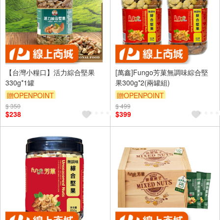
【台灣小糧口】活力綜合堅果
[萬鑫]Fungo芳菓無調味綜合堅
330g*1罐
果300g*2(兩罐組)
贈OPENPOINT
贈OPENPOINT
$ 350
$ 499
$238
$399