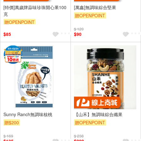
[特價]萬歲牌蒜味珍珠開心果100
[萬鑫]無調味綜合堅果
克
贈OPENPOINT
贈OPENPOINT
$ 120
$85
$90
Sunny Ranch無調味核桃
【山禾】無調味綜合纖果
贈$200
贈OPENPOINT
$ 169
$ 238