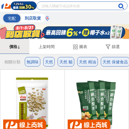
宅配
到店取貨
價格↓
上架時間
圖表
篩選
相關分類
無調味
天然
天然 貓
天然 精油
天然 保健食品