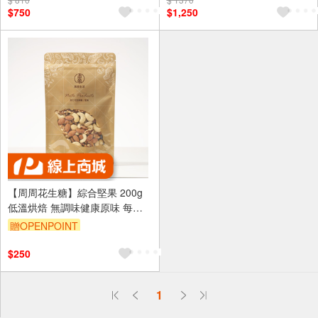
$750
$1,250
【周周花生糖】綜合堅果 200g
低溫烘焙 無調味健康原味 每日
堅果補給
贈OPENPOINT
$250
偏遠地區配送
1
詐騙網頁！請小心！