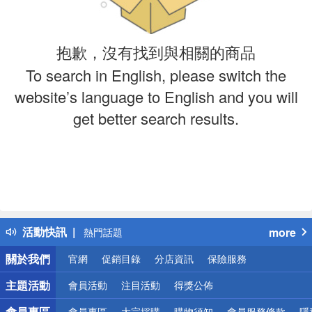
抱歉，沒有找到與相關的商品
To search in English, please switch the
website’s language to English and you will
get better search results.
偏遠地區配送
詐騙網頁！請小心！
得獎公告
活動快訊
more
熱門話題
銀行優惠
關於我們
官網
促銷目錄
分店資訊
保險服務
偏遠地區配送
詐騙網頁！請小心！
主題活動
會員活動
注目活動
得獎公佈
會員專區
會員專區
大宗採購
購物須知
會員服務條款
隱