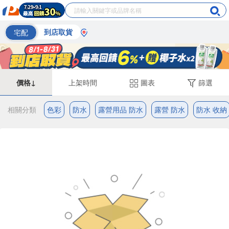
宅配
到店取貨
價格↓
上架時間
圖表
篩選
相關分類
色彩
防水
露營用品 防水
露營 防水
防水 收納