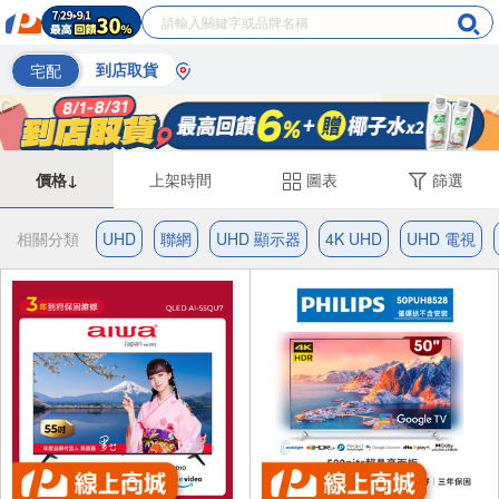
宅配
到店取貨
價格↓
上架時間
圖表
篩選
相關分類
UHD
聯網
UHD 顯示器
4K UHD
UHD 電視