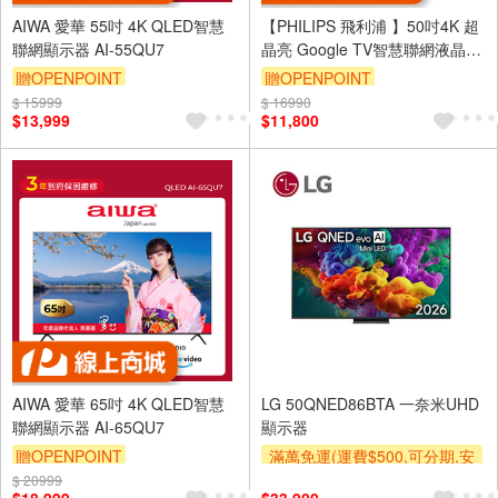
AIWA 愛華 55吋 4K QLED智慧
【PHILIPS 飛利浦 】50吋4K 超
聯網顯示器 AI-55QU7
晶亮 Google TV智慧聯網液晶顯
示器50PUH8528-福利品
贈OPENPOINT
贈OPENPOINT
$ 15999
訂單滿 2000 元折抵 100元
$ 16990
$13,999
$11,800
（運費不算在 2000 元的範圍
內）
AIWA 愛華 65吋 4K QLED智慧
LG 50QNED86BTA 一奈米UHD
聯網顯示器 AI-65QU7
顯示器
贈OPENPOINT
滿萬免運(運費$500,可分期,安
裝跨區費另計,單品未滿1萬元
$ 20999
訂單滿 2000 元折抵 100元