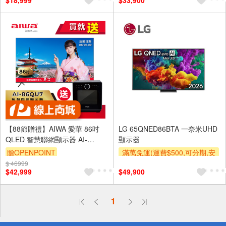
$18,999
$33,900
及使用6期以上分期0利率,需付
（運費不算在 2000 元的範圍
基本安裝運費)
內）
贈壁掛架
滿額贈券
【88節贈禮】AIWA 愛華 86吋
LG 65QNED86BTA 一奈米UHD
QLED 智慧聯網顯示器 AI-
顯示器
86QU7 (含基安)
贈OPENPOINT
滿萬免運(運費$500,可分期,安
裝跨區費另計,單品未滿1萬元
$ 46999
訂單滿 2000 元折抵 100元
$42,999
$49,900
及使用6期以上分期0利率,需付
（運費不算在 2000 元的範圍
基本安裝運費)
內）
贈壁掛架
下單贈
滿額贈券
偏遠地區配送
1
詐騙網頁！請小心！
得獎公告