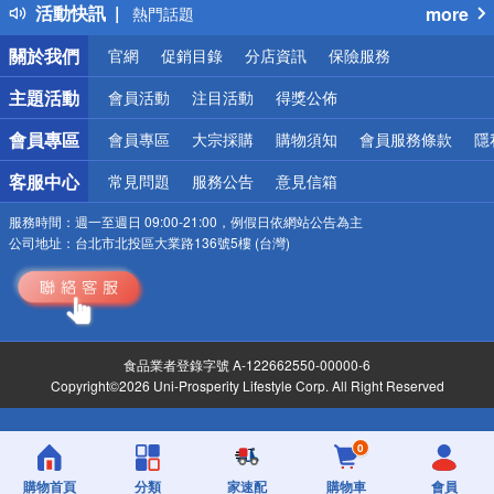
活動快訊
more
熱門話題
銀行優惠
關於我們
官網
促銷目錄
分店資訊
保險服務
偏遠地區配送
詐騙網頁！請小心！
主題活動
會員活動
注目活動
得獎公佈
會員專區
會員專區
大宗採購
購物須知
會員服務條款
隱
客服中心
常見問題
服務公告
意見信箱
服務時間：
週一至週日 09:00-21:00，例假日依網站公告為主
公司地址：
台北市北投區大業路136號5樓 (台灣)
食品業者登錄字號 A-122662550-00000-6
Copyright©2026 Uni-Prosperity Lifestyle Corp. All Right Reserved
0
購物首頁
分類
家速配
購物車
會員