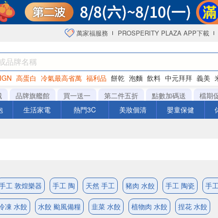
萬家福服務
PROSPERITY PLAZA APP下載
IGN
高蛋白
冷氣最高省萬
福利品
餅乾
泡麵
飲料
中元拜拜
義美
海苔
城
品牌旗艦館
買一送一
第二件五折
點數加碼送
檔期
泡
生活家電
熱門3C
美妝個清
嬰童保健
手工 敦煌樂器
手工 陶
天然 手工
豬肉 水餃
手工 陶瓷
手工
冷凍 水餃
水餃 颱風備糧
韭菜 水餃
植物肉 水餃
捏花 水餃