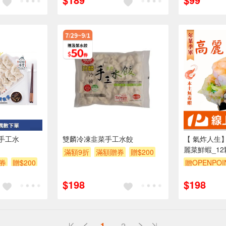
手工水
雙麟冷凍韭菜手工水餃
【 氣炸人生
麗菜鮮蝦_12
滿額9折
滿額贈券
贈$200
券
贈$200
贈OPENPOI
$198
$198
1
2