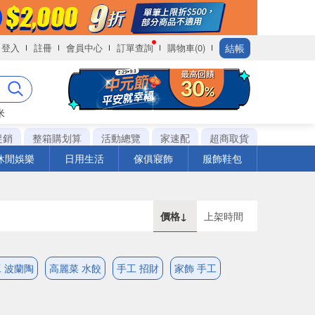
結帳
登入
註冊
會員中心
訂單查詢
購物車(0)
米
促銷
整箱購划算
活動總覽
家速配
超商取貨
休閒娛樂
日用生活
傢俱寢飾
服飾鞋包
價格↓
上架時間
 波蘭陶
高麗菜 水餃
手工 招財
家飾 手工