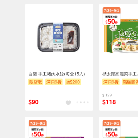
自製 手工豬肉水餃(每盒15入)
標太郎高麗菜手工
限店取
滿額9折
贈$200
滿額9折
滿額贈
$ 129
$90
$118