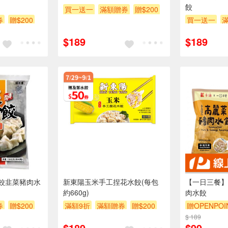
餃
買一送一
滿額贈券
贈$200
券
贈$200
買一送一
$189
$189
餃韭菜豬肉水
新東陽玉米手工捏花水餃(每包
【一日三餐】
約660g)
肉水餃
券
贈$200
滿額9折
滿額贈券
贈$200
贈OPENPOI
$ 189
$189
$99