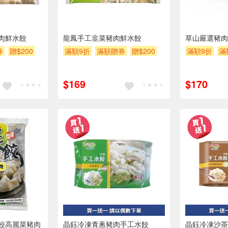
肉鮮水餃
龍鳳手工韭菜豬肉鮮水餃
草山嚴選豬肉
券
贈$200
滿額9折
滿額贈券
贈$200
滿額9折
滿
$169
$170
餃高麗菜豬肉
晶鈺冷凍青蔥豬肉手工水餃
晶鈺冷凍沙茶