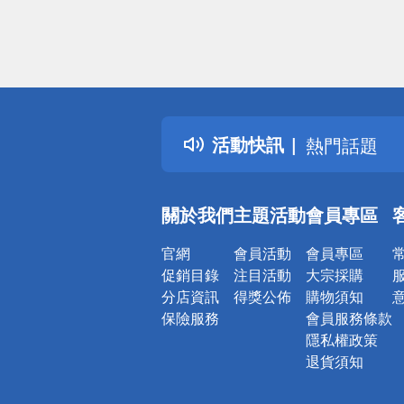
偏遠地區配
詐騙網頁！
得獎公告
活動快訊
熱門話題
銀行優惠
偏遠地區配
關於我們
主題活動
會員專區
詐騙網頁！
官網
會員活動
會員專區
促銷目錄
注目活動
大宗採購
分店資訊
得獎公佈
購物須知
保險服務
會員服務條款
隱私權政策
退貨須知