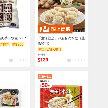
肉手工水餃 500g
「生活就是」源冠台灣水餃（韭
菜豬肉）
額贈券
贈$200
贈OPENPOINT
$ 168
$139