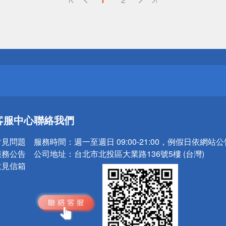
送
請小心！
送
客服中心
聯絡我們
請小心！
常見問題
服務時間：
週一至週日 09:00-21:00，例假日依網站
服務公告
公司地址：
台北市北投區大業路136號5樓 (台灣)
意見信箱