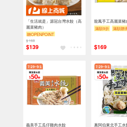
「生活就是」源冠台灣水餃（高
龍鳳手工高麗菜豬
麗菜豬肉）
滿額9折
滿額贈
贈OPENPOINT
$ 168
$139
$169
義美手工瓜仔雞肉水餃
蔥阿伯東北手工水