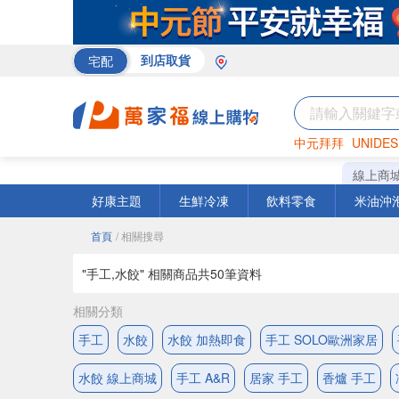
宅配
到店取貨
中元拜拜
UNIDES
巧克力
罐頭
咖啡
線上商
好康主題
生鮮冷凍
飲料零食
米油沖
首頁
/ 相關搜尋
"手工,水餃" 相關商品共
50
筆資料
相關分類
手工
水餃
水餃 加熱即食
手工 SOLO歐洲家居
水餃 線上商城
手工 A&R
居家 手工
香爐 手工