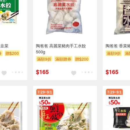
肉韭菜
陶爸爸 高麗菜豬肉手工水餃
陶爸爸 香菜豬
500g
券
贈$200
滿額9折
滿
滿額9折
滿額贈券
贈$200
$165
$165