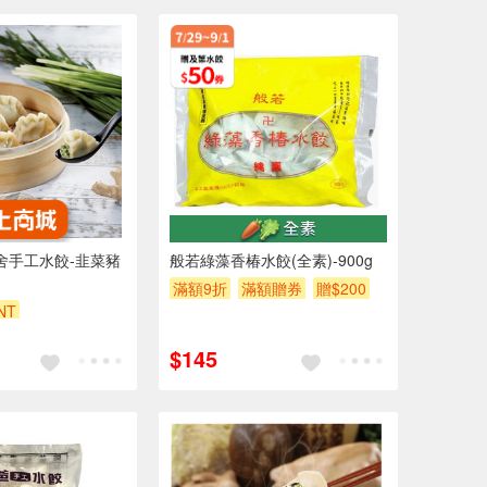
餃舍手工水餃-韭菜豬
般若綠藻香椿水餃(全素)-900g
滿額9折
滿額贈券
贈$200
NT
$145