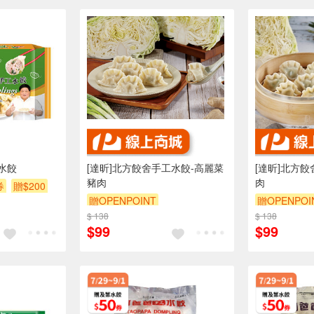
水餃
[達昕]北方餃舍手工水餃-高麗菜
[達昕]北方
豬肉
肉
券
贈$200
贈OPENPOINT
贈OPENPOI
$ 138
$ 138
$99
$99