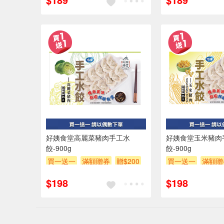
好姨食堂高麗菜豬肉手工水
好姨食堂玉米豬肉
餃-900g
餃-900g
買一送一
滿額贈券
贈$200
買一送一
滿額贈
$198
$198