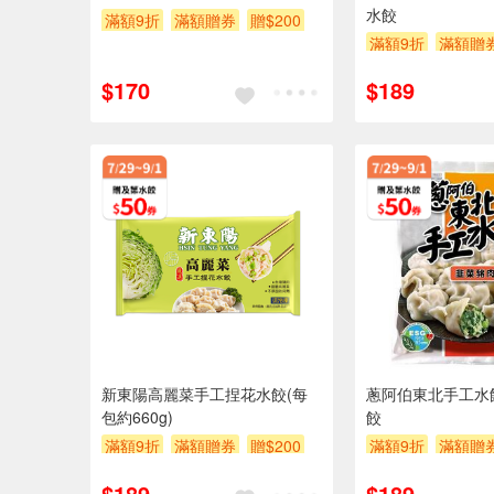
水餃
滿額9折
滿額贈券
贈$200
滿額9折
滿額贈
$170
$189
新東陽高麗菜手工捏花水餃(每
蔥阿伯東北手工水
包約660g)
餃
滿額9折
滿額贈券
贈$200
滿額9折
滿額贈
$189
$189