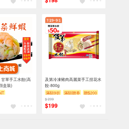
】甘單手工水餃(高
及第冷凍豬肉高麗菜手工捏花水
顆盒裝)
餃-800g
NT
滿額9折
滿額贈券
贈$200
$ 209
$199