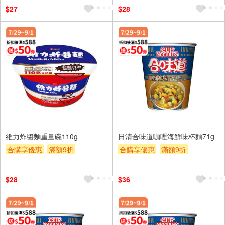
滿額贈券
贈$200
$27
$28
維力炸醬麵重量碗110g
日清合味道咖哩海鮮味杯麵71g
合購享優惠
滿額9折
合購享優惠
滿額9折
滿額贈券
贈$200
滿額贈券
贈$200
$28
$36