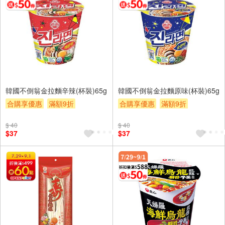
韓國不倒翁金拉麵辛辣(杯裝)65g
韓國不倒翁金拉麵原味(杯裝)65g
合購享優惠
滿額9折
合購享優惠
滿額9折
滿額贈券
贈$200
滿額贈券
贈$200
$ 40
$ 40
$37
$37