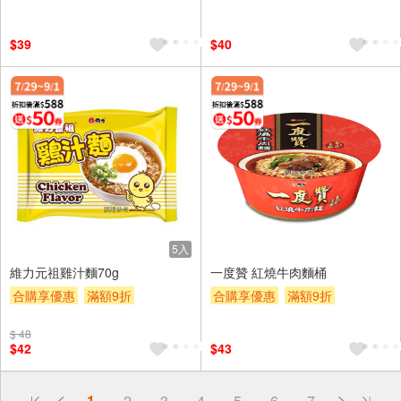
滿額贈券
贈$200
滿額贈券
贈$200
$39
$40
5入
維力元祖雞汁麵70g
一度贊 紅燒牛肉麵桶
合購享優惠
滿額9折
合購享優惠
滿額9折
滿額贈券
贈$200
滿額贈券
贈$200
$ 48
$42
$43
偏遠地區配送
1
2
3
4
5
6
7