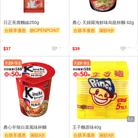
日正長壽麵線250g
農心 天婦羅海鮮味烏龍杯麵 62g
合購享優惠
贈OPENPOINT
合購享優惠
滿額9折
滿額9折
滿額贈券
贈$200
滿額贈券
贈$200
$37
$39
5入
農心辛辣白菜風味杯麵
王子麵原味40g
合購享優惠
滿額9折
合購享優惠
滿額9折