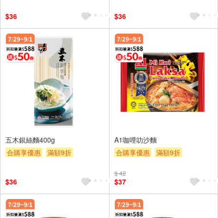
$36
$36
五木銀絲麵400g
A1咖哩叻沙麵
合購享優惠
滿額9折
合購享優惠
滿額9折
滿額贈券
贈$200
滿額贈券
贈$200
$ 42
$36
$37