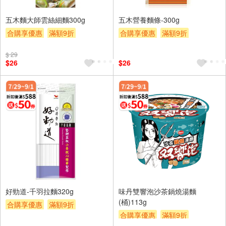
五木麵大師雲絲細麵300g
五木營養麵條-300g
合購享優惠
滿額9折
合購享優惠
滿額9折
滿額贈券
贈$200
滿額贈券
贈$200
$ 29
$26
$26
好勁道-千羽拉麵320g
味丹雙響泡沙茶鍋燒湯麵
(桶)113g
合購享優惠
滿額9折
合購享優惠
滿額9折
滿額贈券
贈$200