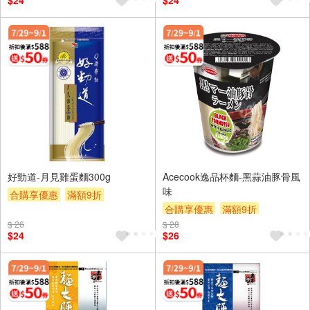
$24
$24
好勁道-月見雞蛋麵300g
Acecook逸品杯麵-黑蒜油豚骨風
味
合購享優惠
滿額9折
合購享優惠
滿額9折
滿額贈券
贈$200
$ 26
$ 28
滿額贈券
贈$200
$24
$26