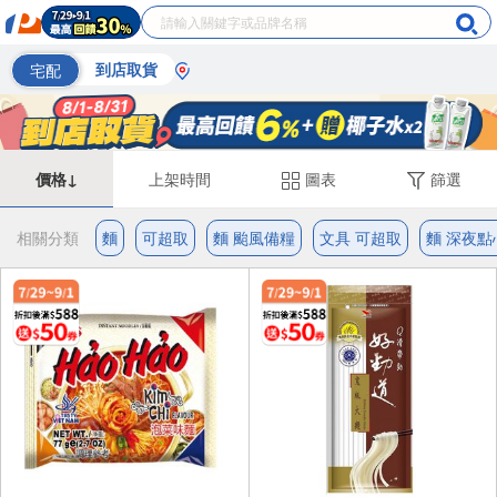
宅配
到店取貨
價格↓
上架時間
圖表
篩選
相關分類
麵
可超取
麵 颱風備糧
文具 可超取
麵 深夜點