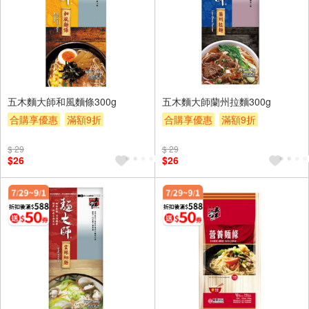
五木麵大師和風麵條300g
五木麵大師蘭州拉麵300g
合購享優惠
滿額9折
合購享優惠
滿額9折
滿額贈券
贈$200
滿額贈券
贈$200
$ 29
$ 29
$26
$26