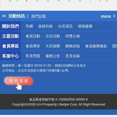
詐騙網頁！請小心！
得獎公告
活動快訊
more
熱門話題
銀行優惠
關於我們
官網
促銷目錄
分店資訊
保險服務
偏遠地區配送
詐騙網頁！請小心！
主題活動
會員活動
注目活動
得獎公佈
會員專區
會員專區
大宗採購
購物須知
會員服務條款
隱
客服中心
常見問題
服務公告
意見信箱
服務時間：
週一至週日 09:00-21:00，例假日依網站公告為主
公司地址：
台北市北投區大業路136號5樓 (台灣)
食品業者登錄字號 A-122662550-00000-6
Copyright©2026 Uni-Prosperity Lifestyle Corp. All Right Reserved