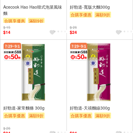
Acecook Hao Hao韓式泡菜風味
好勁道-寬版大麵300g
麵
合購享優惠
滿額9折
合購享優惠
滿額9折
滿額贈券
贈$200
$ 15
滿額贈券
贈$200
$ 26
$14
$24
好勁道-家常麵條 300g
好勁道-天禧麵線300g
合購享優惠
滿額9折
合購享優惠
滿額9折
滿額贈券
贈$200
滿額贈券
贈$200
$ 26