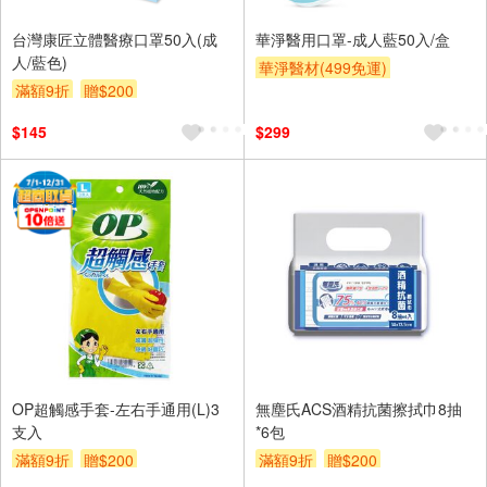
台灣康匠立體醫療口罩50入(成
華淨醫用口罩-成人藍50入/盒
人/藍色)
華淨醫材(499免運)
滿額9折
贈$200
$145
$299
OP超觸感手套-左右手通用(L)3
無塵氏ACS酒精抗菌擦拭巾8抽
支入
*6包
滿額9折
贈$200
滿額9折
贈$200