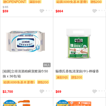
贈OPENPOINT
滿額9折
箱購(699免基本運費)
贈$200
$ 65
贈$200
$59
$864
36入
[箱購]立得清酒精瞬潔擦濕巾50
驅塵氏香氛清潔袋(中)-檸檬香
抽 x 36包/箱
滿額9折
贈$200
箱購(699免基本運費)
贈$200
$2,700
$69