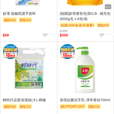
6入
妙潔 低敏防護手套M
[箱購]妙管家彩色漂白水 -補充包
2000g克 x 6包/箱
滿額9折
贈$200
箱購(699免基本運費)
贈$200
$ 450
$49
$330
輕時代花香清潔袋(大)-檸檬
美琪抗菌洗手乳-淨萃青桔700ml
滿額9折
贈$200
贈OPENPOINT
贈$200