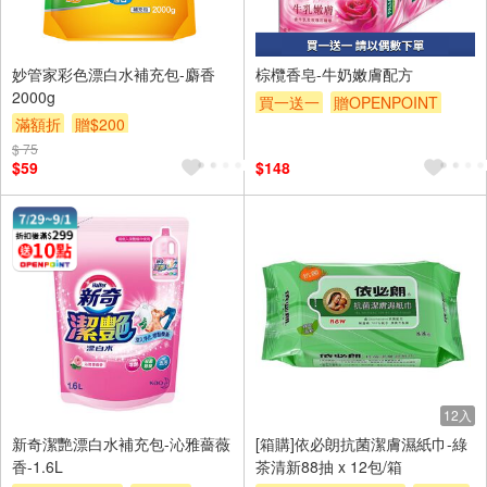
6入
妙管家彩色漂白水補充包-麝香
棕欖香皂-牛奶嫩膚配方
2000g
買一送一
贈OPENPOINT
滿額折
贈$200
贈$200
$ 75
$59
$148
12入
新奇潔艷漂白水補充包-沁雅薔薇
[箱購]依必朗抗菌潔膚濕紙巾-綠
香-1.6L
茶清新88抽 x 12包/箱