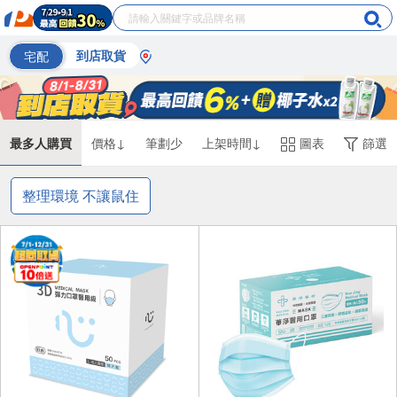
宅配
到店取貨
最多人購買
價格↓
筆劃少
上架時間↓
圖表
篩選
整理環境 不讓鼠住