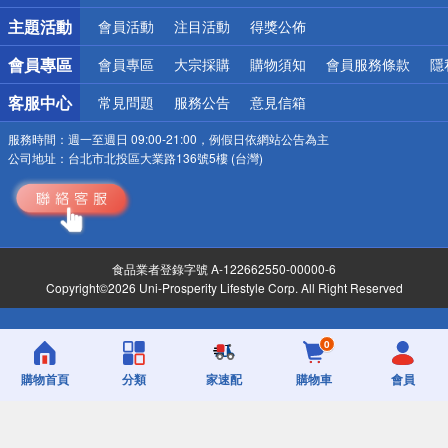
詐騙網頁！請小心！
主題活動
會員活動
注目活動
得獎公佈
會員專區
會員專區
大宗採購
購物須知
會員服務條款
隱
客服中心
常見問題
服務公告
意見信箱
服務時間：
週一至週日 09:00-21:00，例假日依網站公告為主
公司地址：
台北市北投區大業路136號5樓 (台灣)
食品業者登錄字號 A-122662550-00000-6
Copyright©2026 Uni-Prosperity Lifestyle Corp. All Right Reserved
0
購物首頁
分類
家速配
購物車
會員