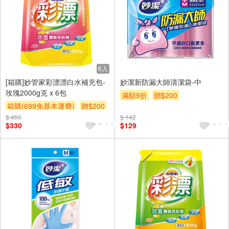
6入
[箱購]妙管家彩漂漂白水補充包-
妙潔新防漏大師清潔袋-中
玫瑰2000g克 x 6包
滿額9折
贈$200
箱購(699免基本運費)
贈$200
$ 450
$ 142
$330
$129