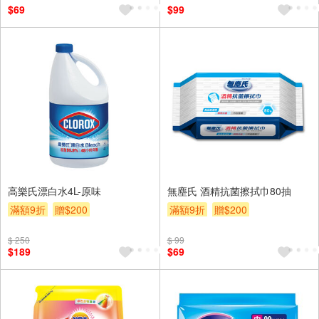
$69
$99
高樂氏漂白水4L-原味
無塵氏 酒精抗菌擦拭巾80抽
滿額9折
贈$200
滿額9折
贈$200
$ 250
$ 99
$189
$69