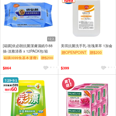
12入
[箱購]依必朗抗菌潔膚濕紙巾88
美琪抗菌洗手乳-玫瑰果萃 1加侖
抽-淡雅清香 x 12PACK包/箱
贈OPENPOINT
贈$200
箱購(699免基本運費)
贈$200
$864
$399