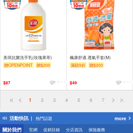
美琪抗菌洗手乳(玫瑰果萃)
楓康舒適.透氣手套(M)
贈OPENPOINT
贈$200
滿額9折
贈$200
$87
$49
偏遠地區配送
1
2
3
4
5
6
7
詐騙網頁！請小心！
得獎公告
活動快訊
more
熱門話題
銀行優惠
關於我們
官網
促銷目錄
分店資訊
保險服務
偏遠地區配送