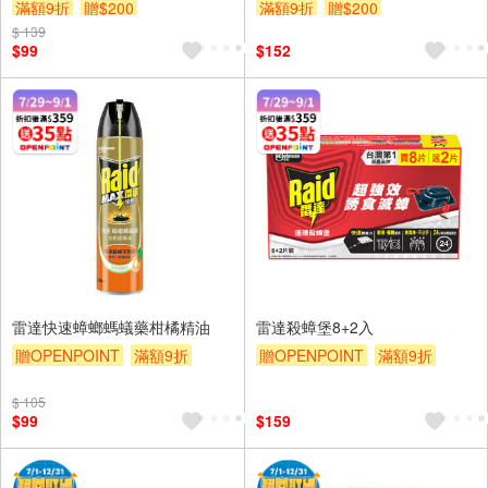
滿額9折
贈$200
滿額9折
贈$200
$ 139
$99
$152
雷達快速蟑螂螞蟻藥柑橘精油
雷達殺蟑堡8+2入
贈OPENPOINT
滿額9折
贈OPENPOINT
滿額9折
贈$200
贈$200
$ 105
$99
$159