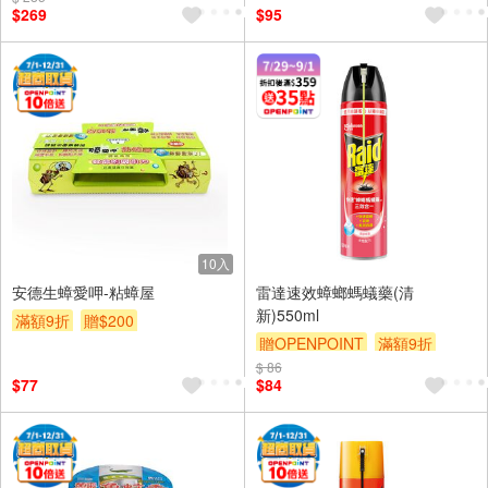
$269
$95
10入
安德生蟑愛呷-粘蟑屋
雷達速效蟑螂螞蟻藥(清
新)550ml
滿額9折
贈$200
贈OPENPOINT
滿額9折
$ 86
贈$200
$77
$84