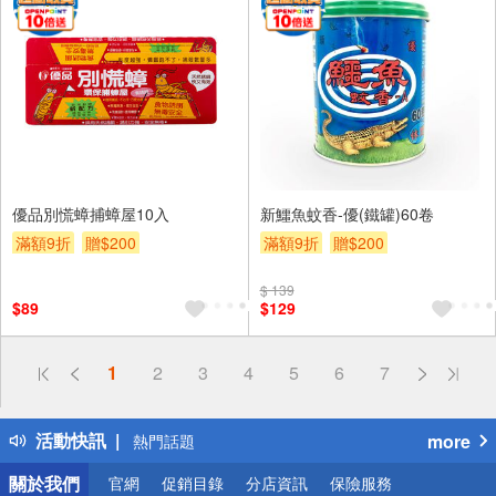
優品別慌蟑捕蟑屋10入
新鱷魚蚊香-優(鐵罐)60卷
滿額9折
贈$200
滿額9折
贈$200
$ 139
$89
$129
偏遠地區配送
1
2
3
4
5
6
7
詐騙網頁！請小心！
得獎公告
活動快訊
more
熱門話題
銀行優惠
關於我們
官網
促銷目錄
分店資訊
保險服務
偏遠地區配送