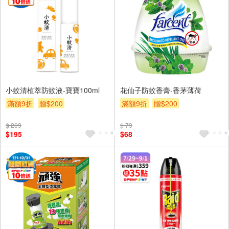
小蚊清植萃防蚊液-寶寶100ml
花仙子防蚊香膏-香茅薄荷
滿額9折
贈$200
滿額9折
贈$200
$ 209
$ 79
$195
$68