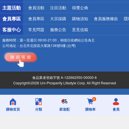
詐騙網頁！請小心！
主題活動
會員活動
注目活動
得獎公佈
會員專區
會員專區
大宗採購
購物須知
會員服務條款
隱
客服中心
常見問題
服務公告
意見信箱
服務時間：
週一至週日 09:00-21:00，例假日依網站公告為主
公司地址：
台北市北投區大業路136號5樓 (台灣)
食品業者登錄字號 A-122662550-00000-6
Copyright©2026 Uni-Prosperity Lifestyle Corp. All Right Reserved
0
購物首頁
分類
家速配
購物車
會員