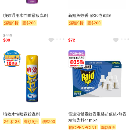
噴效通用水性噴霧殺蟲劑
新鱷魚蚊香-優30卷鐵罐
滿額9折
贈$200
滿額9折
贈$200
$ 119
$88
$72
噴效水性噴霧殺蟲劑
雷達液體電蚊香重裝超值組-無香
精無染料41mlx4
2件$136
滿額9折
贈$200
贈OPENPOINT
滿額9折