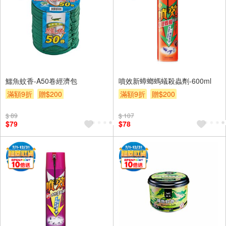
鱷魚蚊香-A50卷經濟包
噴效新蟑螂螞蟻殺蟲劑-600ml
滿額9折
贈$200
滿額9折
贈$200
$ 89
$ 107
$79
$78