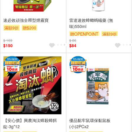
速必效頑強全釋型煙霧寶
雷達速效蟑螂螞蟻藥 (無
味)550ml
滿額9折
贈$200
贈OPENPOINT
滿額9折
$ 169
$ 86
贈$200
$150
$84
【安心價】興農淘汰蟑殺蟑餌
優品黏牢鼠環保黏鼠板
錠-3g*12
(小)2PCx2