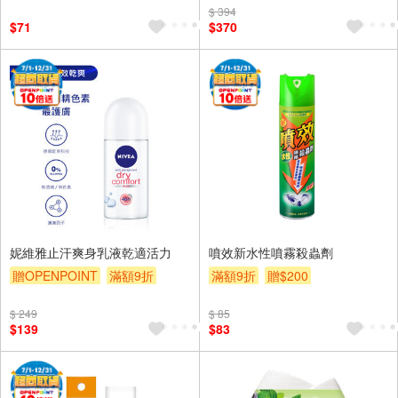
$ 394
贈$200
$71
$370
妮維雅止汗爽身乳液乾適活力
噴效新水性噴霧殺蟲劑
贈OPENPOINT
滿額9折
滿額9折
贈$200
贈$200
$ 249
$ 85
$139
$83