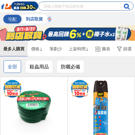
宅配
到店取貨
最多人購買
價格↓
筆劃少
上架時間↓
圖表
篩選
全部
殺蟲用品
防曬必備