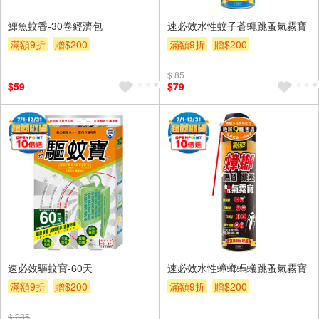
鱷魚蚊香-30卷經濟包
速必效水性蚊子蒼蠅跳蚤氣霧寶
滿額9折
贈$200
滿額9折
贈$200
$ 85
$59
$79
速必效驅蚊寶-60天
速必效水性蟑螂螞蟻跳蚤氣霧寶
滿額9折
贈$200
滿額9折
贈$200
$ 285