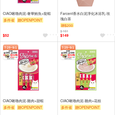
CIAO啾嚕肉泥-奢華鮪魚+龍蝦
Farcent香水白泥淨化沐浴乳-玫
瑰白茶
多件省
贈OPENPOINT
贈$200
滿額贈
贈$200
$ 161
$52
$149
CIAO啾嚕肉泥-雞肉+甜蝦
CIAO啾嚕肉泥-雞肉+花枝
多件省
贈OPENPOINT
多件省
贈OPENPOINT
滿額贈
贈$200
滿額贈
贈$200