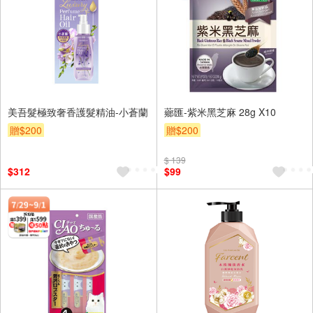
美吾髮極致奢香護髮精油-小蒼蘭
薌匯-紫米黑芝麻 28g X10
贈$200
贈$200
$ 139
$312
$99