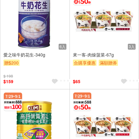
6入
3入
愛之味牛奶花生-340g
來一客-肉燥菠菜-67g
贈$200
合購享優惠
滿額贈券
贈$200
$ 198
$159
$65