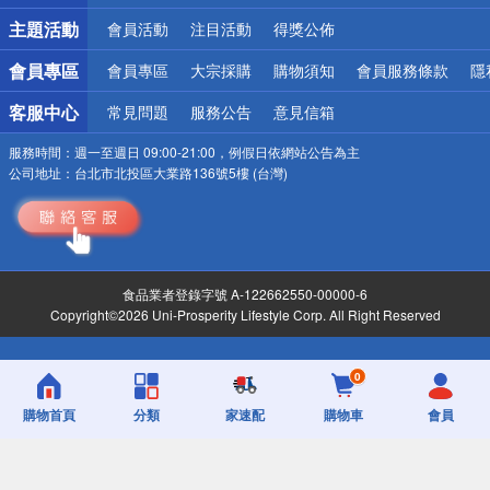
詐騙網頁！請小心！
主題活動
會員活動
注目活動
得獎公佈
會員專區
會員專區
大宗採購
購物須知
會員服務條款
隱
客服中心
常見問題
服務公告
意見信箱
服務時間：
週一至週日 09:00-21:00，例假日依網站公告為主
公司地址：
台北市北投區大業路136號5樓 (台灣)
食品業者登錄字號 A-122662550-00000-6
Copyright©2026 Uni-Prosperity Lifestyle Corp. All Right Reserved
0
購物首頁
分類
家速配
購物車
會員