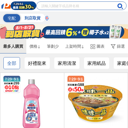
宅配
到店取貨
最多人購買
價格↓
筆劃少
上架時間↓
圖表
篩選
全部
好禮龍來
家用清潔
家用紙品
家庭