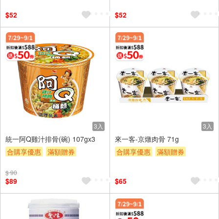
$52
$52
3入
3入
統一阿Q雞汁排骨(碗) 107gx3
來一客-京燉肉骨 71g
合購享優惠
滿額贈券
合購享優惠
滿額贈券
贈$200
贈$200
$ 90
$89
$65