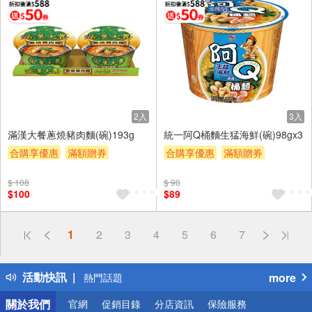
2入
3入
滿漢大餐蔥燒豬肉麵(碗)193g
統一阿Q桶麵生猛海鮮(碗)98gx3
合購享優惠
滿額贈券
合購享優惠
滿額贈券
贈$200
贈$200
$ 108
$ 90
$100
$89
偏遠地區配送
1
2
3
4
5
6
7
詐騙網頁！請小心！
得獎公告
活動快訊
more
熱門話題
銀行優惠
關於我們
官網
促銷目錄
分店資訊
保險服務
偏遠地區配送