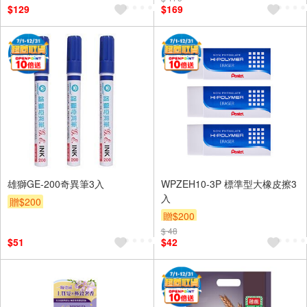
$129
$169
雄獅GE-200奇異筆3入
WPZEH10-3P 標準型大橡皮擦3
入
贈$200
贈$200
$ 48
$51
$42