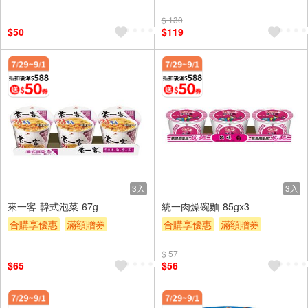
贈$200
$ 130
$50
$119
3入
3入
來一客-韓式泡菜-67g
統一肉燥碗麵-85gx3
合購享優惠
滿額贈券
合購享優惠
滿額贈券
贈$200
贈$200
$ 57
$65
$56