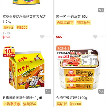
3入
克寧銀養奶粉高鈣葉黃素配方
來一客-牛肉蔬菜-65g
1.5Kg
合購享優惠
滿額贈券
滿額折
贈$200
贈$200
$ 749
$625
$65
5入
3入
科學麵香蔥雞汁風味40gx5
台糖豆豉紅燒鰻100g
合購享優惠
滿額贈券
滿額折
贈$200