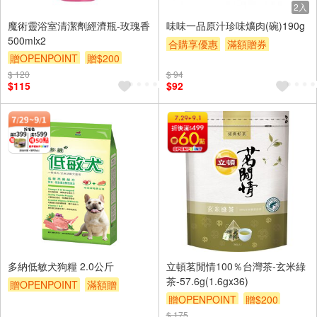
2入
魔術靈浴室清潔劑經濟瓶-玫瑰香
味味一品原汁珍味爌肉(碗)190g
500mlx2
合購享優惠
滿額贈券
贈OPENPOINT
贈$200
贈$200
$ 120
$ 94
$115
$92
多納低敏犬狗糧 2.0公斤
立頓茗閒情100％台灣茶-玄米綠
茶-57.6g(1.6gx36)
贈OPENPOINT
滿額贈
贈OPENPOINT
贈$200
贈$200
$ 175