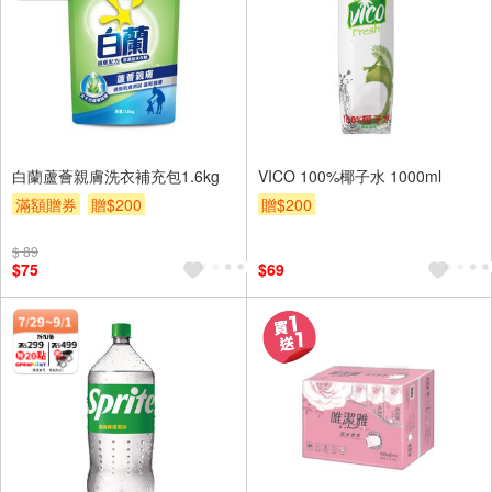
白蘭蘆薈親膚洗衣補充包1.6kg
VICO 100%椰子水 1000ml
滿額贈券
贈$200
贈$200
$ 89
$75
$69