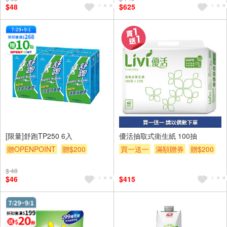
$48
$625
24入
[限量]舒跑TP250 6入
優活抽取式衛生紙 100抽
贈OPENPOINT
贈$200
買一送一
滿額贈券
贈$200
$ 48
$46
$415