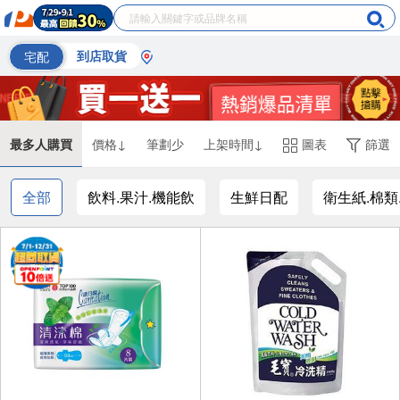
宅配
到店取貨
最多人購買
價格↓
筆劃少
上架時間↓
圖表
篩選
全部
飲料.果汁.機能飲
生鮮日配
衛生紙.棉類