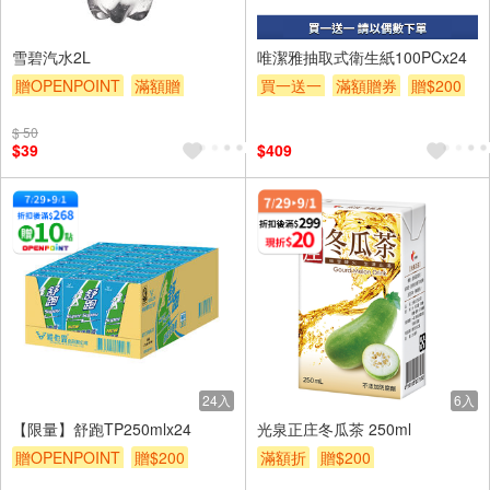
24入
雪碧汽水2L
唯潔雅抽取式衛生紙100PCx24
贈OPENPOINT
滿額贈
買一送一
滿額贈券
贈$200
贈$200
$ 50
$39
$409
24入
6入
【限量】舒跑TP250mlx24
光泉正庄冬瓜茶 250ml
贈OPENPOINT
贈$200
滿額折
贈$200