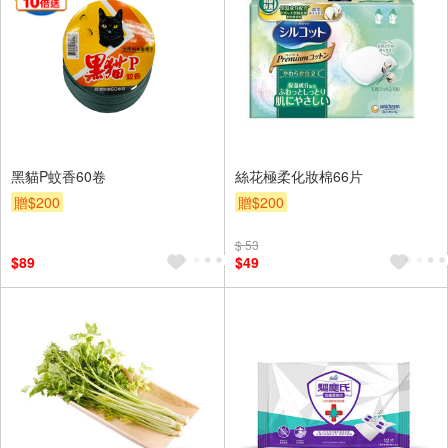
黑貓P蚊香60卷
絲花極柔化妝棉66片
贈$200
贈$200
$ 53
$89
$49