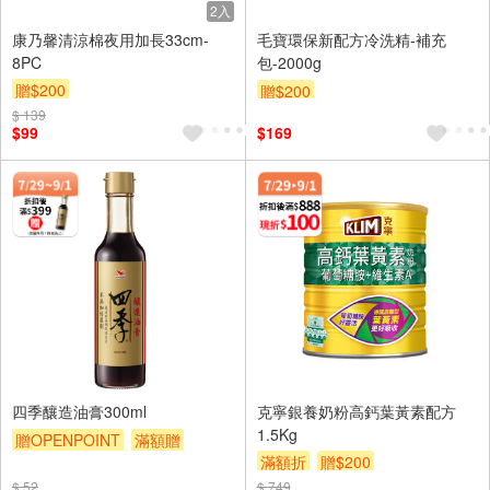
2入
康乃馨清涼棉夜用加長33cm-
毛寶環保新配方冷洗精-補充
8PC
包-2000g
贈$200
贈$200
$ 139
$99
$169
四季釀造油膏300ml
克寧銀養奶粉高鈣葉黃素配方
1.5Kg
贈OPENPOINT
滿額贈
滿額折
贈$200
贈$200
$ 52
$ 749