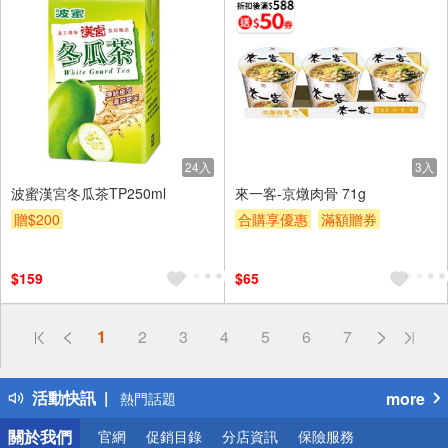
24入
3入
波蜜漢宮冬瓜茶TP250ml
來一客-京燉肉骨 71g
贈$200
合購享優惠
滿額贈券
贈$200
$159
$65
偏遠地區配送
1
2
3
4
5
6
7
詐騙網頁！請小心！
得獎公告
活動快訊
more
熱門話題
銀行優惠
關於我們
官網
促銷目錄
分店資訊
保險服務
偏遠地區配送