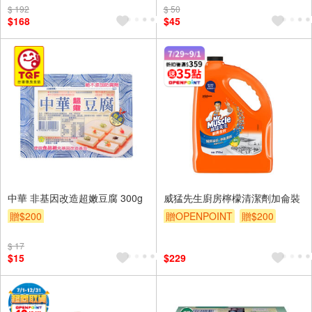
$ 192
$ 50
$168
$45
中華 非基因改造超嫩豆腐 300g
威猛先生廚房檸檬清潔劑加侖裝
贈$200
贈OPENPOINT
贈$200
$ 17
$15
$229