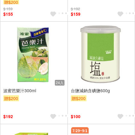
贈$200
$ 159
$ 192
$155
$159
24入
波蜜芭樂汁300ml
台鹽減鈉含碘鹽600g
贈$200
贈$200
$192
$100