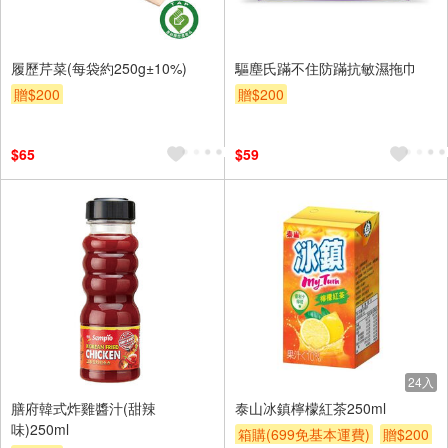
履歷芹菜(每袋約250g±10%)
驅塵氏蹣不住防蹣抗敏濕拖巾
贈$200
贈$200
$65
$59
24入
膳府韓式炸雞醬汁(甜辣
泰山冰鎮檸檬紅茶250ml
味)250ml
箱購(699免基本運費)
贈$200