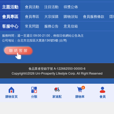
詐騙網頁！請小心！
主題活動
會員活動
注目活動
得獎公佈
會員專區
會員專區
大宗採購
購物須知
會員服務條款
隱
客服中心
常見問題
服務公告
意見信箱
服務時間：
週一至週日 09:00-21:00，例假日依網站公告為主
公司地址：
台北市北投區大業路136號5樓 (台灣)
食品業者登錄字號 A-122662550-00000-6
Copyright©2026 Uni-Prosperity Lifestyle Corp. All Right Reserved
0
購物首頁
分類
家速配
購物車
會員